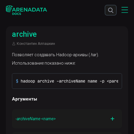
archive
Константин Алпашкин
Позволяет создавать Hadoop-архивы (
.har
).
Использование показано ниже:
$ 
hadoop archive -archiveName name -p <parent> [-
Аргументы
-archiveName <name>