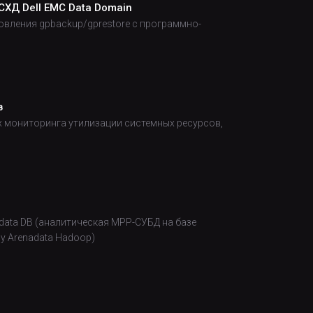
СХД Dell EMC Data Domain
овления gpbackup/gprestore с программно-
в
х мониторинга утилизации системных ресурсов,
adata DB (аналитическая MPP-СУБД на базе
у Arenadata Hadoop)