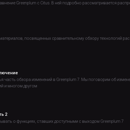
авнение Greenplum с Citus. В ней подробно рассматривается распр
 материалов, посвященных сравнительному обзору технологий рас
ключение
ья часть обзора изменений в Greenplum 7. Мы поговорим об измен
ий и многом другом
ть 2
ывать о функциях, ставших доступными с выходом Greenplum 7