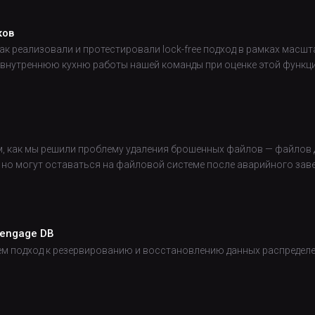
ков
как реализовали и протестировали lock-free подход в рамках мас
 внутреннюю кухню работы нашей команды при оценке этой функ
м, как мы решили проблему удаления брошенных файлов — файлов 
, но могут оставаться на файловой системе после аварийного за
eengage DB
ем подход к резервированию и восстановлению данных распределе