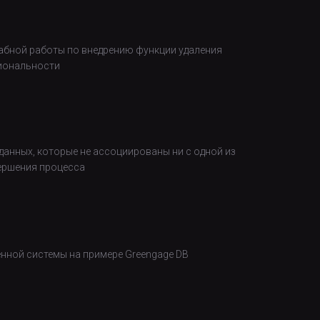
штабной работы по внедрению функции удаления
циональности
данных, которые не ассоциированы ни с одной из
вершения процесса
нной системы на примере Greengage DB