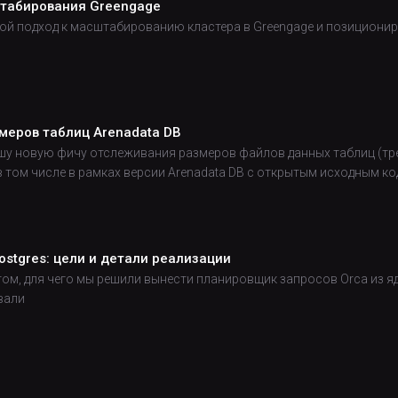
табирования Greengage
вой подход к масштабированию кластера в Greengage и позицион
меров таблиц Arenadata DB
ашу новую фичу отслеживания размеров файлов данных таблиц (тр
 в том числе в рамках версии Arenadata DB с открытым исходным к
stgres: цели и детали реализации
ом, для чего мы решили вынести планировщик запросов Orca из ядра
вали