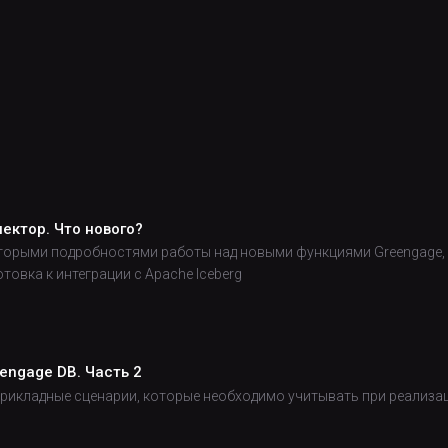
нектор. Что нового?
торыми подробностями работы над новыми функциями Greengage, та
отовка к интеграции с Apache Iceberg
engage DB. Часть 2
прикладные сценарии, которые необходимо учитывать при реализа