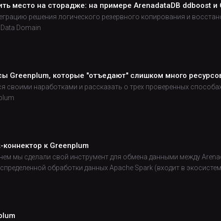
ить место на сторадже: на примере ArenadataDB ddboost и 
теграцию решения логического резервного копирования и восстан
 Data Domain
сы Greenplum, которые "отъедают" слишком много ресурсо
ся своими наработками и рассказать о трех проверенных способа
plum
k-коннектор к Greenplum
зачем мы сделали свой инструмент для обмена данными между Aren
спределенной обработки данных Apache Spark (входит в экосистем
plum