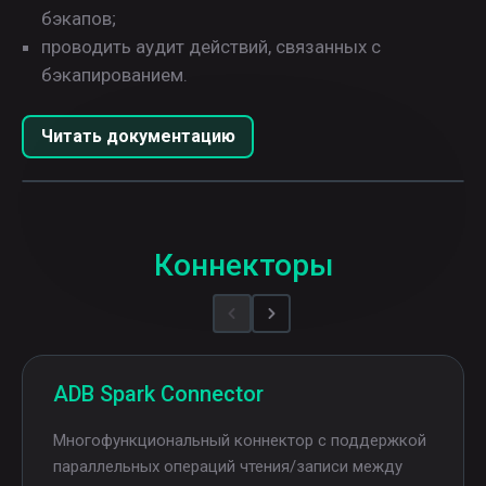
бэкапов;
проводить аудит действий, связанных с
бэкапированием.
Читать документацию
Play
Video
Коннекторы
ADB Spark Connector
Mногофункциональный коннектор с поддержкой
параллельных операций чтения/записи между