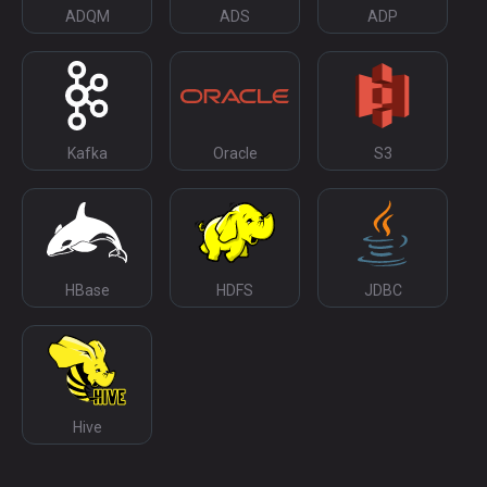
ADQM
ADS
ADP
Kafka
Oracle
S3
HBase
HDFS
JDBC
Hive