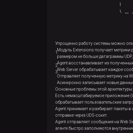
Упрощенно работу системы можно опи
Модуль Extensions получает метрики 
размером не больше датаграммы UDP, 
Agent восстанавливает из полученных
Web Server обрабатывает каждое сооб
Отправляет полученную метрику на We
Асинхронно записывает новые данные 
Основные проблемы этой архитектуры:
Есть немасштабируемое приложение (W
обрабатывает пользовательские запрос
Agent принимает и разбирает пакеты в 
отправке через UDS-сокет.
Agent отправляет сообщения на Web Se
агенте быстро заполняются внутренни