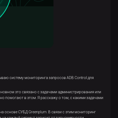
тываю систему мониторинга запросов ADB Control для
сновном это связано с задачами администрирования или
о помогают в этом. Я расскажу о том, с какими задачами
а основе СУБД Greenplum. В связи с этим мониторинг
а на каждый сегмент зависит от равномерности