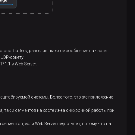
tocol buffers, разделяет каждое сообщение на части
 UDP-сокету.
 1.1 в Web Server.
асштабируемой системы. Более того, это же приложение
а, так и сегментов на хосте из-за синхронной работы при
сегментов, если Web Server недоступен, потому что на