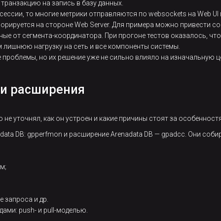
транзакцию на запись в базу данных.
сессии, то многие метрики отправляются по websockets на Web UI 
орируется на стороне Web Server. Для примера можно привести со
ные от сегмента-координатора. При прогоне тестов оказалось, чт
ем лишнюю нагрузку на сеть и все компоненты системы.
ие проблемы, но их решение уже не сильно влияло на изначальную ц
ии расширения
о не уточнял, как он устроен и какие причины стоят за особенност
data DB: gpperfmon и расширение Arenadata DB — gpadcc. Они соб
м;
 запроса и др.
ами: push- и pull-моделью.