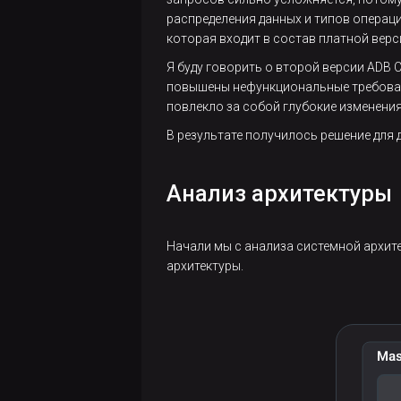
документации
распределения данных и типов операц
в продуктовой
которая входит в состав платной вер
IT-компании с
Я буду говорить о второй версии ADB 
нуля
повышены нефункциональные требован
повлекло за собой глубокие изменения
Коннектор
ADB-TO-
В результате получилось решение для
ADB
Анализ архитектуры
Что
нового в
Greenplum
Начали мы с анализа системной архите
7. Часть 1
архитектуры.
Что
нового в
Greenplum
7. Часть 2
Что нового в