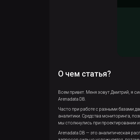
Три
способа
отследить
запросы
Greenplum,
которые
"отъедают"
слишком
много
ресурсов
О чем статья?
Как
ускорить
Всем привет. Меня зовут Дмитрий, я с
бэкап и
Arenadata DB.
сэкономить
Часто при работе с разными базами д
место на
аналитики. Средства мониторинга, по
сторадже
мы столкнулись при проектировании и
Arenadata DB — это аналитическая ра
Разработка
запросов сильно усложняется, потому