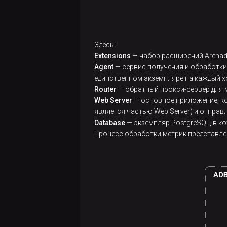
размеров
таблиц
Arenadata DB
Здесь:
Подход к
Extensions
— набор расширений Arenada
масштабированию
Agent
— сервис получения и обработки 
Greengage
единственном экземпляре на каждый хос
Router
— обратный прокси-сервер для 
Резервирование
Web Server
— основное приложение, ко
кластера
является частью Web Server) и отправ
Database
— экземпляр PostgreSQL, в к
Greengage DB
Процесс обработки метрик представлен
Удаление
брошенных
файлов
Обзор
подхода
lock-