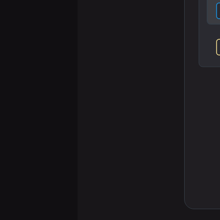
Greenplum
7.
Заключение
Greenplum
vs Citus.
Часть 1
Greenplum
vs Citus.
Часть 2
Выделение
Orca в
расширение
Postgres
Отслеживание
изменений