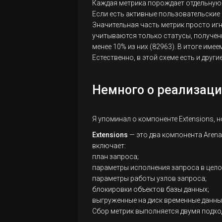
Каждая метрика порождает отдельную 
Если есть активные пользовательские 
Значительная часть метрик просто игн
учитываются только статусы, получен
менее 10% из них (82963). В итоге име
Естественно, в этой схеме есть и друг
Немного о реализац
Я упоминал о компоненте Extensions, н
Extensions
— это два компонента Arena
включает:
план запроса;
параметры исполнения запроса в цело
параметры работы узлов запроса;
блокировки объектов базы данных;
выгруженные на диск временные данные
Сбор метрик выполняется двумя подход