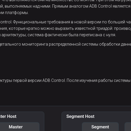
ий, выполняемых над ними. Прямым аналогом ADB Control является
сии платформы.
Control. Функциональные требования в новой версии по большей 
ия, которые кратко можно выразить известной триадой: произво
 архитектуры; система фактически была переписана с нуля.
 детального мониторинга распределенной системы обработки данн
ктуры первой версии ADB Control. После изучения работы систем