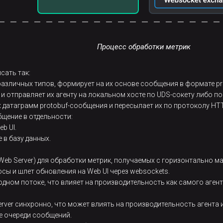
Процесс обработки метрик
сать так:
различных типов, формирует на их основе сообщения в формате pro
и отправляет их агенту на локальном хосте по UDS-сокету либо по
 датаграмм protobuf-сообщения и пересылает их по протоколу HTTP
щение в отдельности:
b UI.
в базу данных.
eb Server) для обработки метрик, получаемых с горизонтально м
ы и шлет обновления на Web UI через websockets.
одном потоке, что влияет на производительность как самого агент
rver синхронно, что может влиять на производительность агента и 
е очереди сообщений.