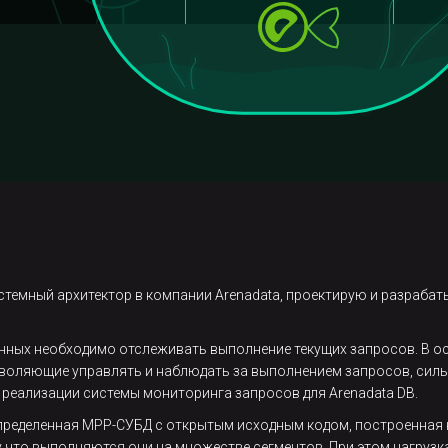
истемный архитектор в компании Arenadata, проектирую и разраба
анных необходимо отслеживать выполнение текущих запросов. В о
зволяющие управлять и наблюдать за выполнением запросов, сильн
 реализации системы мониторинга запросов для Arenadata DB.
спределенная MPP-СУБД с открытым исходным кодом, построенная н
 что выполняются они на множестве сегментов. При этом нагрузк