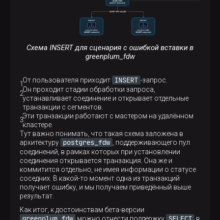
Схема INSERT для сценария с ошибкой вставки в
greenplum_fdw
INSERT
От пользователя приходит
-запрос.
Он проходит стадии обработки запроса,
устанавливает соединение и открывает отдельные
транзакции с сегментов.
Эти транзакции работают с мастером на удалённом
кластере.
Тут важно понимать, что такая схема заложена в
postgres_fdw
архитектуру
, поддерживающего пул
соединений, в рамках которых при установлении
соединения открывается транзакция. Она же и
коммитится отдельно, не имея информации о статусе
соседних. В какой-то момент одна из транзакций
получает ошибку, и мы получаем приведённый выше
результат.
Как итог, к достоинствам бета-версии
greenplum_fdw
SELECT
можно отнести поддержку
в