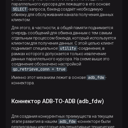
параллельного курсора для лежащего в его основе
SELECT
-запроса, бэкенд создаёт необходимую
обвязку для обслуживания канала получения данных
клиентом.
Для этого, в частности, в общей памяти поднимается
очередь сообщений для обмена данным с тем самым
отдельным процессом бэкенда, который используется
клиентом для получения данных. С этой целью клиент
utility
поднимает специальное
-соединение, в
рамках которого допускается только извлечение
данных параллельного курсора. На схеме выше это
соединение обозначено настройкой
gp_retrieve_conn = true
.
adb_fdw
Именно этот механизм лежит в основе
-
коннектора.
Коннектор ADB-TO-ADB (adb_fdw)
Для создания конкурентных преимуществ на текущем
adb_fdw
этапе развития в нашем
-коннекторе были
реализованы некоторые альтернативные технические