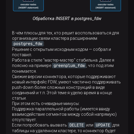
Обработка INSERT в postgres_fdw
В чём плюсы для тех, кто решит воспользоваться для
организации связи кластера расширением
postgres_fdw
:
Решение с открытым исходным кодом — собрал и
поставил.
Работа в стиле "мастер-мастер" стабильна. Далее я
greenplum_fdw
поясню на примере
, что под этим
понимается.
Свежие версии коннектора, которые поддерживают
новый интерфейс FDW, умеют частично поддерживать
push-down более сложных конструкций в виде
соединений и т.п. Этой теме я уделю время в конце
статьи.
При этом есть очевидные минусы:
Поддержка параллельной работы (имеется ввиду
взаимодействие сегментов между собой напрямую)
отсутствует.
DELETE
UPDATE
Если попробовать вызвать
или
для
таблицы на удалённом кластере, то коннектор будет