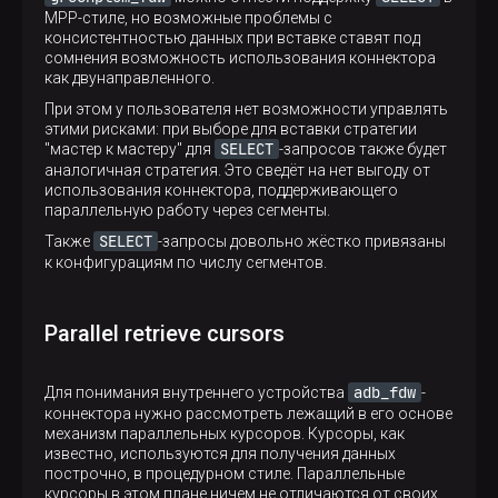
MPP-стиле, но возможные проблемы с
консистентностью данных при вставке ставят под
сомнения возможность использования коннектора
как двунаправленного.
При этом у пользователя нет возможности управлять
этими рисками: при выборе для вставки стратегии
SELECT
"мастер к мастеру" для
-запросов также будет
аналогичная стратегия. Это сведёт на нет выгоду от
использования коннектора, поддерживающего
параллельную работу через сегменты.
SELECT
Также
-запросы довольно жёстко привязаны
к конфигурациям по числу сегментов.
Parallel retrieve cursors
adb_fdw
Для понимания внутреннего устройства
-
коннектора нужно рассмотреть лежащий в его основе
механизм параллельных курсоров. Курсоры, как
известно, используются для получения данных
построчно, в процедурном стиле. Параллельные
курсоры в этом плане ничем не отличаются от своих