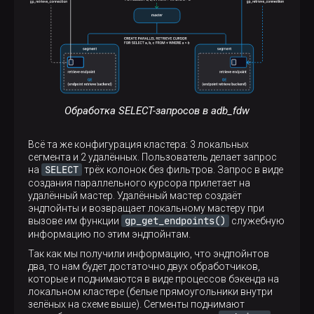
Обработка SELECT-запросов в adb_fdw
Всё та же конфигурация кластера: 3 локальных
сегмента и 2 удалённых. Пользователь делает запрос
SELECT
на
трёх колонок без фильтров. Запрос в виде
создания параллельного курсора прилетает на
удалённый мастер. Удалённый мастер создаёт
эндпойнты и возвращает локальному мастеру при
gp_get_endpoints()
вызове им функции
служебную
информацию по этим эндпойнтам.
Так как мы получили информацию, что эндпойнтов
два, то нам будет достаточно двух обработчиков,
которые и поднимаются в виде процессов бэкенда на
локальном кластере (белые прямоугольники внутри
зелёных на схеме выше). Сегменты поднимают