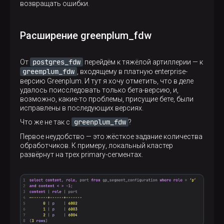
возвращать ошибки.
Расширение greenplum_fdw
postgres_fdw
От
перейдём к тяжёлой артиллерии — к
greemplum_fdw
, входящему в платную enterprise-
версию Greenplum. И тут я хочу отметить, что в деле
удалось поисследовать только бета-версию, и,
возможно, какие-то проблемы, присущие бете, были
исправлены в последующих версиях.
greenplum_fdw
Что же не так с
?
Первое неудобство — это жёсткое задание количества
обработчиков. К примеру, локальный кластер
развёрнут на трех primary-сегментах.