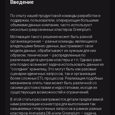
Введение
По опыту нашей продуктовой команды разработки и
поддержки, пользователи, оперирующие большими
объемами данных компании, часто используют
несколько разрозненных кластеров Greenplum.
Мотивация такого решения может быть разной:
организационная — разные команды, являющиеся
владельцами бизнес-данных, выстраивают свои
модели данных, обрабатывают их нужным для них
образом; техническая — распределенные по
различным дата-центрам кластеры и т.п. Однако рано
или поздно возникает задача использовать данные из
"соседних" хранилищ. Это могут быть как разовые
сценарии единичных запросов, так и организация
более сложных ETL-процессов. Реализация подобных
механизмов опять-таки может быть различной со
своими достоинствами и недостатками, исходя из
существующих возможностей и ограничений.
В этой статье рассматриваются детали предлагаемой
нами реализации коннектора для выполнения так
называемых гетерогенных запросов в рамках разных
кластеров Arenadata DB и/или Greenplum — задача,