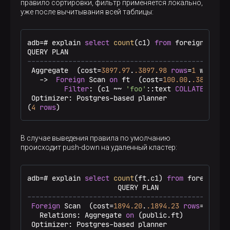
правило сортировки, фильтр применяется локально,
уже после вычитывания всей таблицы:
adb
=
# explain 
select
count
(c1) 
from
 foreign_table
-------------------------------------------------
 Aggregate  (cost
=
3897.97
.
.3897
.98
rows
=
1
 width
=
8
-
>
Foreign
 Scan 
on
 ft  (cost
=
100.00
.
.3897
.72
Filter
: (c1 
~
~
'foo'
::text 
COLLATE
 "POSIX
 Optimizer: Postgres
-
based planner

(
4
rows
)
В случае выведения правила по умолчанию
происходит push-down на удаленный кластер:
adb
=
# explain 
select
count
(ft.c1) 
from
 foreign_ta
-------------------------------------------------
Foreign
 Scan  (cost
=
1894.20
.
.1894
.23
rows
=
1
 widt
   Relations: Aggregate 
on
 (public.ft)

 Optimizer: Postgres
-
based planner
