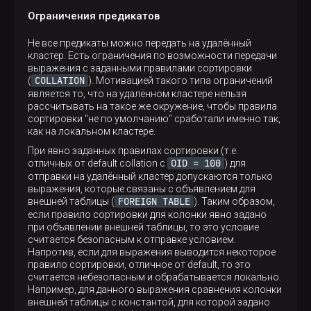
Ограничения предикатов
Не все предикаты можно передать на удалённый
кластер. Есть ограничения по возможности передачи
выражения с заданными правилами сортировки
COLLATION
(
). Мотивацией такого типа ограничений
является то, что на удалённом кластере нельзя
рассчитывать на такое же окружение, чтобы правила
сортировки "не по умолчанию" сработали именно так,
как на локальном кластере.
При явно заданных правилах сортировки (т.е.
OID = 100
отличных от default collation с
) для
отправки на удалённый кластер допускаются только
выражения, которые связаны с объявлением для
FOREIGN TABLE
внешней таблицы (
). Таким образом,
если правило сортировки для колонки явно задано
при объявлении внешней таблицы, то это условие
считается безопасным к отправке условием.
Напротив, если для выражения выводится некоторое
правило сортировки, отличное от default, то это
считается небезопасным и обрабатывается локально.
Например, для данного выражения сравнения колонки
внешней таблицы с константой, для которой задано