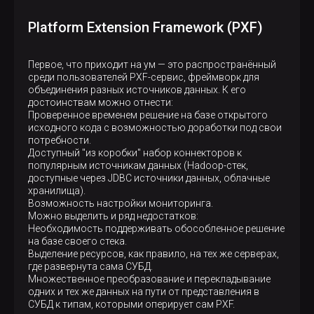
Platform Extension Framework (PXF)
Первое, что приходит на ум — это распространённый
среди пользователей PXF-сервис, фреймворк для
объединения разных источников данных. К его
достоинствам можно отнести:
Проверенное временем решение на базе открытого
исходного кода с возможностью доработки под свои
потребности.
Доступный "из коробки" набор коннекторов к
популярным источникам данных (Hadoop-стек,
доступные через JDBC источники данных, облачные
хранилища).
Возможность настройки мониторинга.
Можно выделить и ряд недостатков:
Необходимость поддерживать обособленное решение
на базе своего стека.
Выделение ресурсов, как правило, на тех же серверах,
где развернута сама СУБД.
Множественное преобразование и перекладывание
одних и тех же данных на пути от представления в
СУБД к типам, которыми оперирует сам PXF.