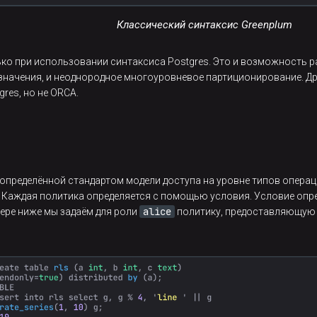
Классический синтаксис Greenplum
о при использовании синтаксиса Postgres. Это и возможность р
-значения, и неоднородное многоуровневое партиционирование. Др
res, но не ORCA.
 к определённой стандартом модели доступа на уровне типов опер
ё. Каждая политика определяется с помощью условия. Условие опр
alice
мере ниже мы задаём для роли
политику, предоставляющую д