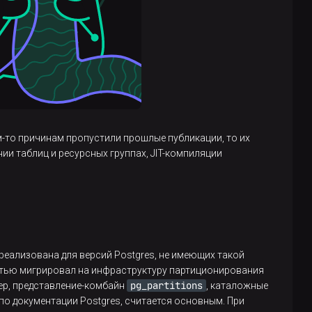
им-то причинам пропустили прошлые публикации, то их
ии таблиц и ресурсных группах, JIT-компиляции
еализована для версий Postgres, не имеющих такой
остью мигрировал на инфраструктуру партиционирования
pg_partitions
мер, представление-комбайн
, каталожные
 по документации Postgres, считается основным. При