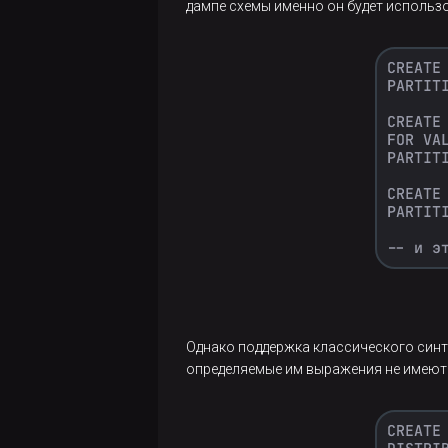
документации
дампе схемы именно он будет использо
в продуктовой
IT-компании с
нуля
Коннектор
ADB-TO-
ADB
Что
нового в
Greenplum
7. Часть 1
Что
Однако поддержка классического синт
нового в
определяемые им выражения не имеют 
Greenplum
7. Часть 2
Что нового в