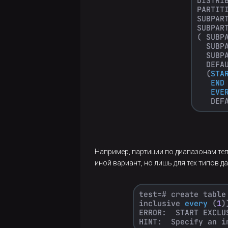
Greenplum
7.
Заключение
Greenplum
vs Citus.
Часть 1
Greenplum
vs Citus.
Часть 2
Выделение
Например, партиции по диапазонам те
Orca в
иной вариант, но лишь для тех типов 
расширение
Postgres
Отслеживание
изменений