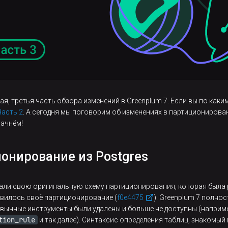
ая, третья часть обзора изменений в Greenplum 7. Если вы по как
Часть 2
. А сегодня мы поговорим об изменениях в партиционирован
начнём!
онирование из Postgres
ли свою оригинальную схему партиционирования, которая была р
оявилось своё партиционирование (
f0e4475
). Greenplum 7 полн
ривычные инструменты были удалены и больше не доступны (напри
tion_rule
и так далее). Синтаксис определения таблиц, знакомый