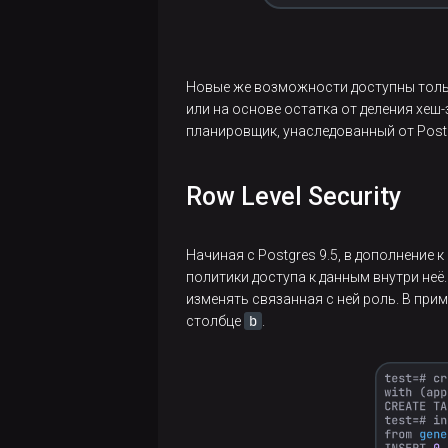
размеров
таблиц
Arenadata DB
Новые же возможности доступны тольк
Подход к
или на основе остатка от деления хеш
масштабированию
планировщик, унаследованный от Postg
Greengage
Row Level Security
Резервирование
кластера
Greengage DB
Начиная с Postgres 9.5, в дополнение
политики доступа к данным внутри не
Удаление
изменять связанная с ней роль. В при
брошенных
b
столбце
.
файлов
Обзор
подхода
lock-