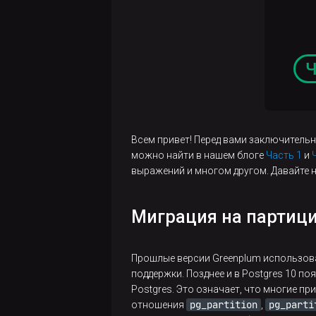
Три
способа
отследить
запросы
Greenplum,
которые
"отъедают"
слишком
много
Всем привет! Перед вами заключительн
ресурсов
можно найти в нашем блоге
Часть 1
и
выражений и многом другом. Давайте 
Как
ускорить
Миграция на партици
бэкап и
сэкономить
место на
Прошлые версии Greenplum использова
сторадже
поддержки. Позднее и в Postgres 10 п
Postgres. Это означает, что многие п
Разработка
pg_partition
pg_parti
отношения
,