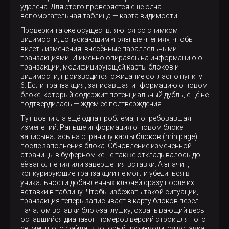
удалена. Для этого проверяется ещё одна
вспомогательная таблица — карта видимости.
Проверки также осуществляются со снимком
видимости, допускающим «грязные чтения», чтобы
видеть изменения, внесённые параллельными
транзакциями. И именно опираясь на информацию о
транзакции, модифицирующей карты блоков и
видимости, производится ожидание согласно пункту
6. Если транзакция, записавшая информацию о новом
блоке, который содержит потенциальный дубль, ещё не
подтвердилась — ждём её подтверждения.
Тут возникла ещё одна проблема, потребовавшая
изменений. Раньше информация о новом блоке
записывалась на страницу карты блоков (minipage)
после заполнения блока. Обновление изменённой
страницы в буферном кеше также откладывалось до
её заполнения или завершения вставки. А значит,
конкурирующие транзакции не могли убедиться в
уникальности добавленных ключей сразу после их
вставки в таблицу. Чтобы избежать такой ситуации,
транзакция теперь записывает в карту блоков перед
началом вставки блок-заглушку, охватывающий весь
оставшийся диапазон номеров версий строк для того
сегментного файла, в который производится вставка.