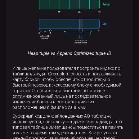
Heap tuple vs Append Optimized tuple ID
И лишь желание пользователя построить индекс по
таблице вынудит Greenplum создать и поддерживать
карту блоков, чтобы обеспечить относительно
быстрый переход к желаемому блоку с необходимой
строкой. Относительно быстрый, но все ещё
оптимизированный лишь на последовательное
извлечение блоков в соответствии с их
расположением в файле с данными.
Буферный кеш для файлов данных AO-таблиц не
используется, поскольку нет даже тени надежды, что
типовая таблица имеет шансы поместиться в память
и какое-то время там удерживаться. Как результат,
каждый процесс, начинающий обращение к такой