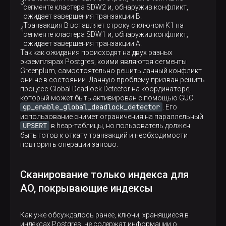
сегменте кластера SDW2 и, обнаружив конфликт,
ожидает завершения транзакции B.
Транзакция B вставляет строку с ключом K1 на
сегменте кластера SDW1 и, обнаружив конфликт,
ожидает завершения транзакции A.
Так как ожидания происходят на двух разных
экземплярах Postgres, коими являются сегменты
Greenplum, самостоятельно решить данный конфликт
они не в состоянии. Данную проблему призван решить
процесс Global Deadlock Detector на координаторе,
который может быть активирован с помощью GUC
gp_enable_global_deadlock_detector
. Его
использование снимет ограничения на параллельный
UPSERT
в heap-таблицы, но пользователь должен
быть готов к откату транзакций и необходимости
повторить операции заново.
Сканирование только индекса для
AO, покрывающие индексы
Как уже обсуждалось ранее, ключи, хранящиеся в
индексах Postgres, не содержат информации о