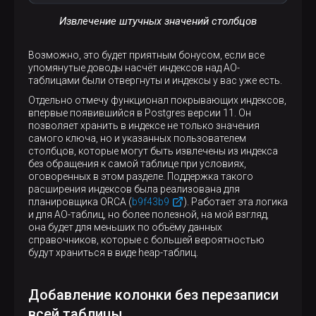
Извлечение штучных значений столбцов
Возможно, это будет приятным бонусом, если все
упомянутые доводы насчёт индексов над AO-
таблицами были отвергнуты и индексы у вас уже есть.
Отдельно отмечу функционал покрывающих индексов,
впервые появившийся в Postgres версии 11. Он
позволяет хранить в индексе не только значения
самого ключа, но и указанных пользователем
столбцов, которые могут быть извлечены из индекса
без обращения к самой таблице при условиях,
оговоренных в этом разделе. Поддержка такого
расширения индексов была реализована для
планировщика ORCA (
b9f43b9
). Работает эта логика
и для AO-таблиц, но более полезной, на мой взгляд,
она будет для меньших по объёму данных
справочников, которые с большей вероятностью
будут храниться в виде heap-таблиц.
Добавление колонки без перезаписи
всей таблицы