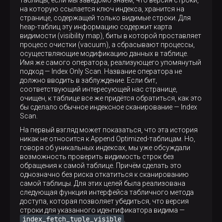
на которую ссылается ключ индекса, хранится на
странице, содержащей только видимые строки. Для
heap-таблиц эту информацию содержит карта
видимости (visibility map), биты в которой проставляет
процесс очистки (vacuum), а сбрасывают процессы,
осуществляющие модификацию данных в таблице.
Имя же самого оператора, реализующего упомянутый
подход — Index Only Scan. Название оператора не
должно вводить в заблуждение. Если бит,
соответствующий интересующей нас странице,
очищен, к таблице все же придётся обратиться, как это
бы сделало обычное индексное сканирование — Index
Scan.
На первый взгляд может показаться, что эта история
никак не относится к Append Optimized-таблицам. Но,
говоря об уникальных индексах, мы уже обсуждали
возможность проверить видимость строк без
обращения к самой таблице. Причём сделать это
однозначно без риска откатиться к сканированию
самой таблицы. Для этих целей была реализована
следующая функция интерфейса табличного метода
доступа, которая позволяет убедиться, что версия
строки для указанного идентификатора видима —
index_fetch_tuple_visible
.