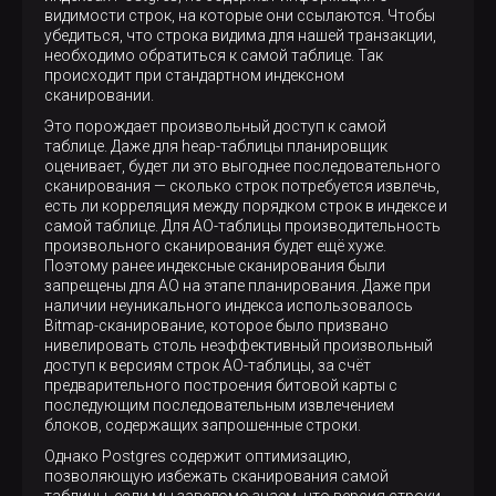
видимости строк, на которые они ссылаются. Чтобы
убедиться, что строка видима для нашей транзакции,
необходимо обратиться к самой таблице. Так
происходит при стандартном индексном
сканировании.
Это порождает произвольный доступ к самой
таблице. Даже для heap-таблицы планировщик
оценивает, будет ли это выгоднее последовательного
сканирования — сколько строк потребуется извлечь,
есть ли корреляция между порядком строк в индексе и
самой таблице. Для AO-таблицы производительность
произвольного сканирования будет ещё хуже.
Поэтому ранее индексные сканирования были
запрещены для AO на этапе планирования. Даже при
наличии неуникального индекса использовалось
Bitmap-сканирование, которое было призвано
нивелировать столь неэффективный произвольный
доступ к версиям строк AO-таблицы, за счёт
предварительного построения битовой карты с
последующим последовательным извлечением
блоков, содержащих запрошенные строки.
Однако Postgres содержит оптимизацию,
позволяющую избежать сканирования самой
таблицы, если мы заведомо знаем, что версия строки,