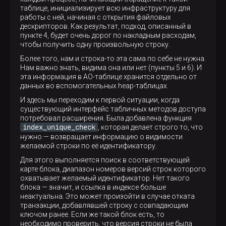
таблице, инициализирует всю инфраструктуру для
работы с ней, начиная с открытия файловых
дескрипторов. Как результат, подход, описанный в
пункте 4, будет очень дорог по накладным расходам,
чтобы получить одну произвольную строку.
Более того, нам и строка-то эта сама по себе не нужна.
Нам важно знать, видима она или нет (пункты 5 и 6). И
эта информация в AO-таблице хранится отдельно от
данных во вспомогательных heap-таблицах.
И здесь мы переходим к первой ситуации, когда
существующий интерфейс табличных методов доступа
потребовал расширения. Была добавлена функция
index_unique_check
, которая делает строго то, что
нужно — возвращает информацию о видимости
желаемой строки по её идентификатору.
Для этого выполняется поиск в соответствующей
карте блока, диапазон номеров версий строк которого
охватывает желаемый идентификатор. Нет такого
блока — значит, и ссылка в индексе больше
неактуальна. Это может произойти в случае отката
транзакции, добавлявшей строку с совпадающим
ключом ранее. Если же такой блок есть, то
необходимо проверить, что версия строки не была