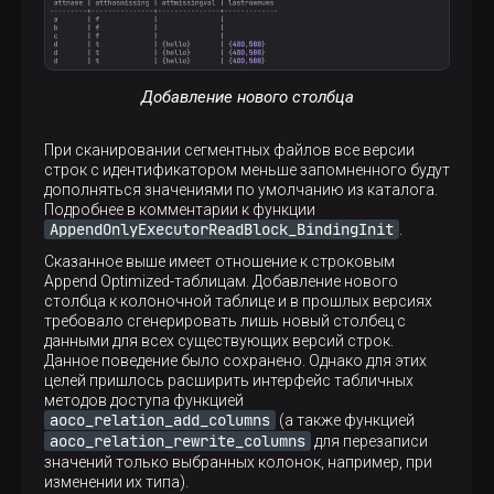
Добавление нового столбца
При сканировании сегментных файлов все версии
строк с идентификатором меньше запомненного будут
дополняться значениями по умолчанию из каталога.
Подробнее в комментарии к функции
AppendOnlyExecutorReadBlock_BindingInit
.
Сказанное выше имеет отношение к строковым
Append Optimized-таблицам. Добавление нового
столбца к колоночной таблице и в прошлых версиях
требовало сгенерировать лишь новый столбец с
данными для всех существующих версий строк.
Данное поведение было сохранено. Однако для этих
целей пришлось расширить интерфейс табличных
методов доступа функцией
aoco_relation_add_columns
(а также функцией
aoco_relation_rewrite_columns
для перезаписи
значений только выбранных колонок, например, при
изменении их типа).