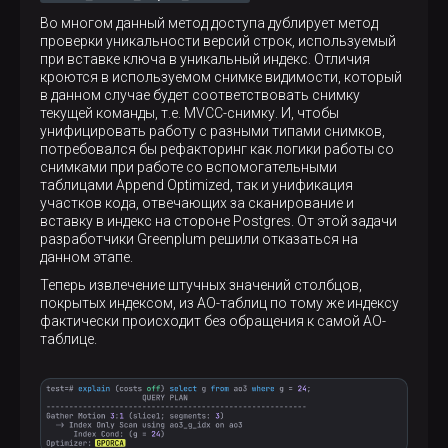
Во многом данный метод доступа дублирует метод
проверки уникальности версий строк, используемый
при вставке ключа в уникальный индекс. Отличия
кроются в используемом снимке видимости, который
в данном случае будет соответствовать снимку
текущей команды, т.е. MVCC-снимку. И, чтобы
унифицировать работу с разными типами снимков,
потребовался бы рефакторинг как логики работы со
снимками при работе со вспомогательными
таблицами Append Optimized, так и унификация
участков кода, отвечающих за сканирование и
вставку в индекс на стороне Postgres. От этой задачи
разработчики Greenplum решили отказаться на
данном этапе.
Теперь извлечение штучных значений столбцов,
покрытых индексом, из AO-таблиц по тому же индексу
фактически происходит без обращения к самой АО-
таблице.