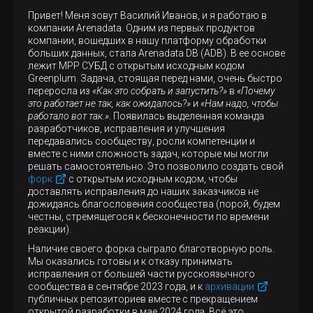
Привет! Меня зовут Василий Иванов, и я работаю в
компании Arenadata. Одним из первых продуктов
компании, вошедших в нашу платформу обработки
больших данных, стала Arenadata DB (ADB). В ее основе
лежит MPP СУБД с открытым исходным кодом
Greenplum. Задача, стоящая перед нами, очень быстро
переросла из
«Как это собрать и запустить?»
в
«Почему
это работает не так, как ожидалось?»
и
«Нам надо, чтобы
работало вот так.»
. Появилась выделенная команда
разработчиков, исправления и улучшения
передавались сообществу, росли компетенции и
вместе с ними сложность задач, которые мы могли
решать самостоятельно. Это позволило создать свой
форк
с открытым исходным кодом, чтобы
доставлять исправления до наших заказчиков не
дожидаясь благословения сообщества (порой, будем
честны, стремящегося к бесконечности по времени
реакции).
Наличие своего форка сыграло благотворную роль.
Мы оказались готовы и к отказу принимать
исправления от большей части русскоязычного
сообщества в сентябре 2023 года, и к
архивации
публичных репозиториев вместе с прекращением
открытой разработки в мае 2024 года. Всё это