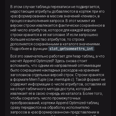
В этом случае таблица перезаписи не подвергается,
недостающие атрибуты добавляются в кортеж при его
«расформировании» в массив значений «лениво», в
процессе выполнения запроса. В этот момент из
версии строки извлекается фактически сохранённое в
ней число атрибутов, которое для каждой версии
строки хранится в её заголовке. И если запрошено
большее количество атрибутов, то строка
дополняется сохранёнными в каталоге значениями.
slot_getsomeattrs_int
Подробнее в функции
.
Всё это замечательно работает для heap-таблиц, а что
насчёт Append Optimized? Здесь снова стоит
вспомнить, что одним из направлений оптимизации
было сокращение накладных расходов на хранение
заголовков отдельных версий строк. Строки хранятся
в формате MemTuple (см.
memtuple.c
). Такой формат не
содержит информации о числе атрибутов, оставляя её
на откуп табличного метода доступа, который
извлекает её в свою очередь из каталога. Более того,
чтобы сократить число промежуточных
преобразований, кортежи Append Optimized-таблиц
сразу передаются на обработку исполнителю
запросов в «расформированном» представлении в