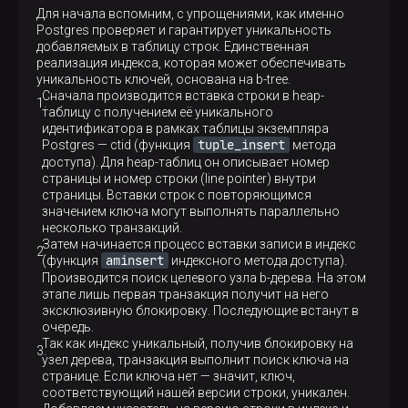
Для начала вспомним, с упрощениями, как именно
Postgres проверяет и гарантирует уникальность
добавляемых в таблицу строк. Единственная
реализация индекса, которая может обеспечивать
уникальность ключей, основана на b-tree.
Сначала производится вставка строки в heap-
таблицу с получением её уникального
идентификатора в рамках таблицы экземпляра
tuple_insert
Postgres — ctid (функция
метода
доступа). Для heap-таблиц он описывает номер
страницы и номер строки (line pointer) внутри
страницы. Вставки строк с повторяющимся
значением ключа могут выполнять параллельно
несколько транзакций.
Затем начинается процесс вставки записи в индекс
aminsert
(функция
индексного метода доступа).
Производится поиск целевого узла b-дерева. На этом
этапе лишь первая транзакция получит на него
эксклюзивную блокировку. Последующие встанут в
очередь.
Так как индекс уникальный, получив блокировку на
узел дерева, транзакция выполнит поиск ключа на
странице. Если ключа нет — значит, ключ,
соответствующий нашей версии строки, уникален.