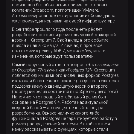
произошло без объяснения причин со стороны
компании Broadcom, поглотившей VMware.
Автоматизированное тестирование и сборка давно
уже производились нами на своей инфраструктуре.
В сентябре прошлого года после четырёх лет
разработки состоялся релиз следующей мажорной
версии — Greenplum 7. Свой вклад в это событие
внесла и наша команда. И сейчас, в процессе
подготовки к релизу ADB 7, можно обсудить те
изменения, которые ждут пользователей.
Самый популярный ответ на вопрос
«Что вы ожидаете
от Greenplum 7?»
звучит как
«Postgres 12!»
. Greenplum
является одним из многочисленных форков Postgres,
и кодовая база первого наконец-то догнала ещё пока
поддерживаемую двенадцатую версию второго
(последний релиз состоится в ноябре текущего года).
Напомню, что прошлый стабильный релиз был
основан на Postgres 9.4. Работа над актуальной
кодовой базой — это существенный плюс для
разработчика. Однако наличие какого-либо
функционала в Postgres не гарантирует его работу в
рамках распределённой системы. В этой статье я
начну рассказывать о функциях, которые стали