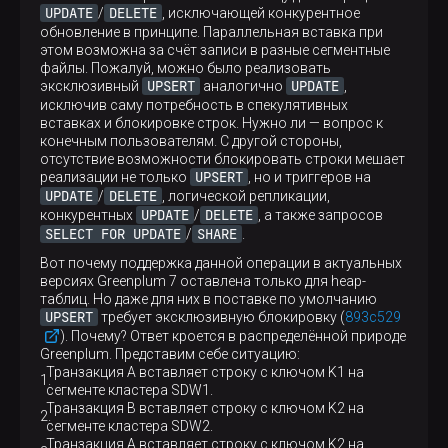
UPDATE
DELETE
/
, исключающей конкурентное
обновление в принципе. Параллельная вставка при
этом возможна за счёт записи в разные сегментные
файлы. Пожалуй, можно было реализовать
UPSERT
UPDATE
эксклюзивный
аналогично
,
исключив саму потребность в спекулятивных
вставках и блокировке строк. Нужно ли — вопрос к
конечным пользователям. С другой стороны,
отсутствие возможности блокировать строки мешает
UPSERT
реализации не только
, но и триггеров на
UPDATE
DELETE
/
, логической репликации,
UPDATE
DELETE
конкурентных
/
, а также запросов
SELECT FOR UPDATE
SHARE
/
.
Вот почему поддержка данной операции в актуальных
версиях Greenplum 7 оставлена только для heap-
таблиц. Но даже для них в поставке по умолчанию
UPSERT
требует эксклюзивную блокировку (
893c529
). Почему? Ответ кроется в распределённой природе
Greenplum. Представим себе ситуацию:
Транзакция A вставляет строку с ключом K1 на
сегменте кластера SDW1.
Транзакция B вставляет строку с ключом K2 на
сегменте кластера SDW2.
Транзакция A вставляет строку с ключом K2 на