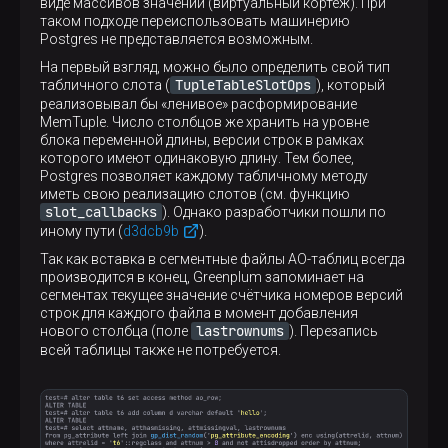
виде массивов значений (виртуальный кортеж). При
таком подходе переиспользовать машинерию
Postgres не представляется возможным.
На первый взгляд, можно было определить свой тип
TupleTableSlotOps
табличного слота (
), который
реализовывал бы «ленивое» расформирование
MemTuple. Число столбцов же хранить на уровне
блока переменной длины, версии строк в рамках
которого имеют одинаковую длину. Тем более,
Postgres позволяет каждому табличному методу
иметь свою реализацию слотов (см. функцию
slot_callbacks
). Однако разработчики пошли по
иному пути (
d3dcb9b
).
Так как вставка в сегментные файлы AO-таблиц всегда
производится в конец, Greenplum запоминает на
сегментах текущее значение счётчика номеров версий
строк для каждого файла в момент добавления
lastrownums
нового столбца (поле
). Перезапись
всей таблицы также не потребуется.