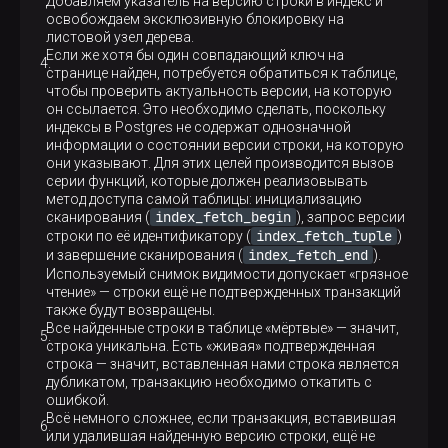
Добавляем указатель на версию строки в индекс и
освобождаем эксклюзивную блокировку на
листовой узел дерева.
Если же хотя бы один совпадающий ключ на
странице найден, потребуется обратиться к таблице,
чтобы проверить актуальность версии, на которую
он ссылается. Это необходимо сделать, поскольку
индексы в Postgres не содержат однозначной
информации о состоянии версии строки, на которую
они указывают. Для этих целей производится вызов
серии функций, которые должен реализовывать
метод доступа самой таблицы: инициализацию
index_fetch_begin
сканирования (
), запрос версии
index_fetch_tuple
строки по её идентификатору (
)
index_fetch_end
и завершение сканирования (
).
Используемый снимок видимости допускает «грязное
чтение» — строки ещё не подтвержденных транзакций
также будут возвращены.
Все найденные строки в таблице «мёртвые» — значит,
строка уникальна. Есть «живая» подтвержденная
строка — значит, вставленная нами строка является
дубликатом, транзакцию необходимо откатить с
ошибкой.
Всё немного сложнее, если транзакция, вставившая
или удалившая найденную версию строки, ещё не