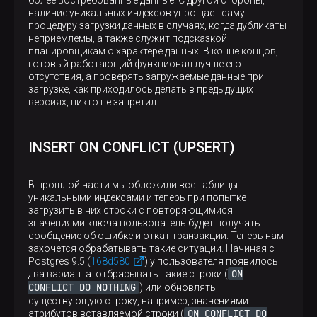
наличие уникальных индексов упрощает саму
процедуру загрузки данных в случаях, когда дубликаты
неприемлемы, а также служит подсказкой
планировщикам о характере данных. В конце концов,
готовый работающий функционал лучше его
отсутствия, а проверять загружаемые данные при
загрузке, как приходилось делать в предыдущих
версиях, никто не запретил.
INSERT ON CONFLICT (UPSERT)
В прошлой части мы обложили все таблицы
уникальными индексами и теперь при попытке
загрузить в них строки с повторяющимися
значениями ключа пользователь будет получать
сообщение об ошибке и откат транзакции. Теперь нам
захочется обрабатывать такие ситуации. Начиная с
Postgres 9.5 (
168d580
) у пользователя появилось
ON
два варианта: отбрасывать такие строки (
CONFLICT DO NOTHING
) или обновлять
существующую строку, например, значениями
ON CONFLICT DO
атрибутов вставляемой строки (