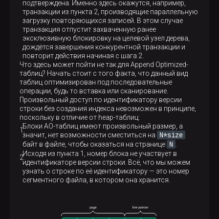
подтверждена. Именно здесь окажутся, например,
транзакции из пункта 2, производящие параллельную
загрузку повторяющихся записей. В этом случае
транзакция отпустит захваченную ранее
эксклюзивную блокировку на целевой узел дерева,
дождётся завершения конкурентной транзакции и
повторит действия начиная с шага 2.
Что здесь может пойти не так для Append Optimized-
таблиц? Начать стоит с того факта, что данный вид
таблиц оптимизирован под последовательные
операции, будь то вставка или сканирование.
Произвольный доступ по идентификатору версии
строки без создания индекса невозможен в принципе,
поскольку в отличие от heap-таблиц:
Блоки AO-таблиц имеют произвольный размер, а
N*size
значит, нет возможности сместиться на
N
байт в файле, чтобы оказаться на странице
.
Исходя из пункта 1, номер блока не участвует в
идентификаторе версии строки. Всё, что мы можем
узнать о строке по её идентификатору — это номер
сегментного файла, в котором она хранится.