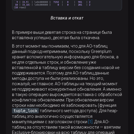
Вставка и откат
В примере выше девятая строка на странице была
вставлена успешно, десятая была откачена.
В этот момент мы понимаем, что для АО-таблиц
данный подход неприменим, поскольку Greenplum
хранит вспомогательную информацию для блоков, а
не для отдельных строк, и обновление уже
вставленной в таблицу версии без создания новой не
поддерживается. Поэтому для AO-таблиц данные
методы доступа не были реализованы. Но это,
пожалуй, не главное. АО-таблицы на текущий момент
не поддерживают конкурентные обновления. А именно
в такую операцию вырождается вставка с обработкой
конфликтов обновлением. При обновлении версии
строки нам необходимо её заблокировать (функция
tuple_lock
табличного метода доступа). Для heap-
таблиц это аналогично осуществляется
манипуляциями с заголовком строки
[1]
. Для AO-
таблиц за отсутствием такой возможности — взятием
Exclusive-блокировки на всю таблицу для операций