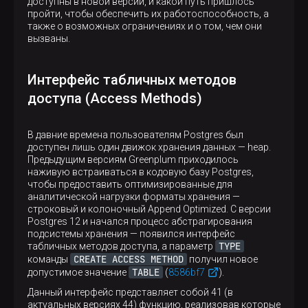
доступны в новой версии, и какой путь пришлось
пройти, чтобы обеспечить их работоспособность, а
также о возможных ограничениях и о том, чем они
вызваны.
Интерфейс табличных методов
доступа (Access Methods)
В давние времена пользователям Postgres был
доступен лишь один движок хранения данных — heap.
Предыдущим версиям Greenplum приходилось
наживую встраиваться в кодовую базу Postgres,
чтобы предоставить оптимизированные для
аналитической нагрузки форматы хранения —
строковый и колоночный Append Optimized. С версии
Postgres 12 и начался процесс абстрагирования
подсистемы хранения — появился интерфейс
TYPE
табличных методов доступа, а параметр
CREATE ACCESS METHOD
команды
получил новое
TABLE
допустимое значение
(
8586bf7
).
Данный интерфейс представляет собой 41 (в
актуальных версиях 44) функцию, реализовав которые