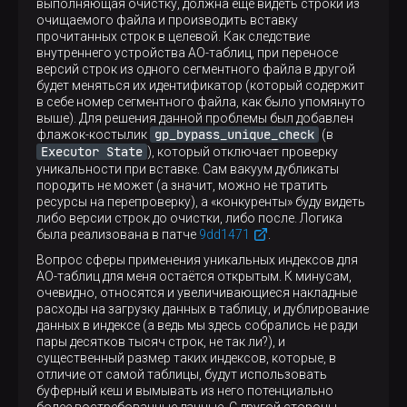
выполняющая очистку, должна ещё видеть строки из
очищаемого файла и производить вставку
прочитанных строк в целевой. Как следствие
внутреннего устройства AO-таблиц, при переносе
версий строк из одного сегментного файла в другой
будет меняться их идентификатор (который содержит
в себе номер сегментного файла, как было упомянуто
выше). Для решения данной проблемы был добавлен
gp_bypass_unique_check
флажок-костылик
(в
Executor State
), который отключает проверку
уникальности при вставке. Сам вакуум дубликаты
породить не может (а значит, можно не тратить
ресурсы на перепроверку), а «конкуренты» буду видеть
либо версии строк до очистки, либо после. Логика
была реализована в патче
9dd1471
.
Вопрос сферы применения уникальных индексов для
AO-таблиц для меня остаётся открытым. К минусам,
очевидно, относятся и увеличивающиеся накладные
расходы на загрузку данных в таблицу, и дублирование
данных в индексе (а ведь мы здесь собрались не ради
пары десятков тысяч строк, не так ли?), и
существенный размер таких индексов, которые, в
отличие от самой таблицы, будут использовать
буферный кеш и вымывать из него потенциально
более востребованные данные. С другой стороны,