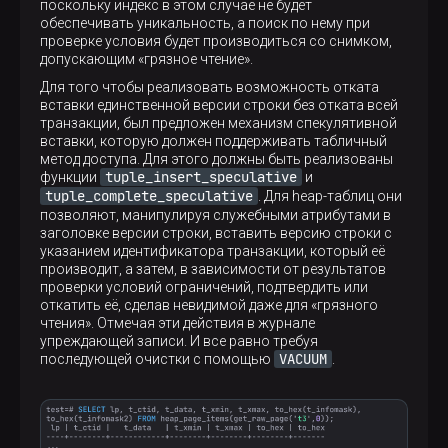
поскольку индекс в этом случае не будет
обеспечивать уникальность, а поиск по нему при
проверке условия будет производиться со снимком,
допускающим «грязное чтение».
Для того чтобы реализовать возможность отката
вставки единственной версии строки без отката всей
транзакции, был предложен механизм спекулятивной
вставки, которую должен поддерживать табличный
метод доступа. Для этого должны быть реализованы
tuple_insert_speculative
функции
и
tuple_complete_speculative
. Для heap-таблиц они
позволяют, манипулируя служебными атрибутами в
заголовке версии строки, вставить версию строки с
указанием идентификатора транзакции, который её
производит, а затем, в зависимости от результатов
проверки условий ограничений, подтвердить или
откатить её, сделав невидимой даже для «грязного
чтения». Отмечая эти действия в журнале
упреждающей записи. И все равно требуя
VACUUM
последующей очистки с помощью
.