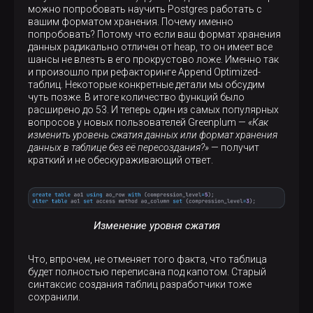
можно попробовать научить Postgres работать с
вашим форматом хранения. Почему именно
попробовать? Потому что если ваш формат хранения
данных радикально отличен от heap, то он имеет все
шансы не влезть в его прокрустово ложе. Именно так
и произошло при рефакторинге Append Optimized-
таблиц. Некоторые конкретные детали мы обсудим
чуть позже. В итоге количество функций было
расширено до 53. И теперь один из самых популярных
вопросов у новых пользователей Greenplum —
«Как
изменить уровень сжатия данных или формат хранения
данных в таблице без её пересоздания?»
— получит
краткий и не обескураживающий ответ.
Изменение уровня сжатия
Что, впрочем, не отменяет того факта, что таблица
будет полностью переписана под капотом. Старый
синтаксис создания таблиц разработчики тоже
сохранили.