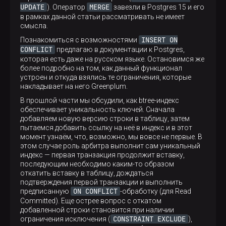
UPDATE
MERGE
). Оператор
завезли в Postgres 15 и его
в рамках данной статьи рассматривать не имеет
смысла.
INSERT ON
Познакомиться с возможностями
CONFLICT
предлагаю в документации к Postgres,
которая есть даже на русском языке. Остановимся же
более подробно на том, как данный функционал
устроен и откуда взялись те ограничения, которые
накладывает на него Greenplum.
В прошлой части мы обсудили, как btree-индекс
обеспечивает уникальность ключей. Сначала
добавляем новую версию строки в таблицу, затем
пытаемся добавить ссылку на неё в индекс и в этот
момент узнаём, что, возможно, мы вовсе не первые. В
этом случае роль арбитра выполнит сам уникальный
индекс — первая транзакция продолжит вставку,
последующим необходимо каким-то образом
откатить вставку в таблицу, дождаться
подтверждения первой транзакции и выполнить
ON CONFLICT
предписанную
-обработку (для Read
Committed). Еще острее вопрос с откатом
добавленной строки становится при наличии
CONSTRAINT EXCLUDE
ограничения исключения (
),