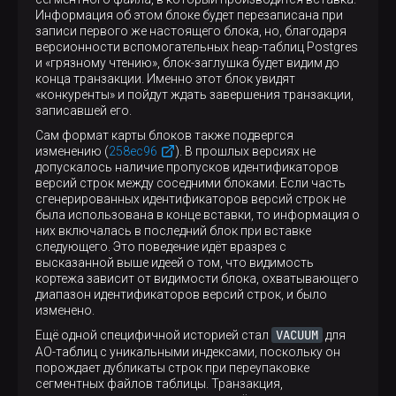
Информация об этом блоке будет перезаписана при
записи первого же настоящего блока, но, благодаря
версионности вспомогательных heap-таблиц Postgres
и «грязному чтению», блок-заглушка будет видим до
конца транзакции. Именно этот блок увидят
«конкуренты» и пойдут ждать завершения транзакции,
записавшей его.
Сам формат карты блоков также подвергся
изменению (
258ec96
). В прошлых версиях не
допускалось наличие пропусков идентификаторов
версий строк между соседними блоками. Если часть
сгенерированных идентификаторов версий строк не
была использована в конце вставки, то информация о
них включалась в последний блок при вставке
следующего. Это поведение идёт вразрез с
высказанной выше идеей о том, что видимость
кортежа зависит от видимости блока, охватывающего
диапазон идентификаторов версий строк, и было
изменено.
VACUUM
Ещё одной специфичной историей стал
для
AO-таблиц с уникальными индексами, поскольку он
порождает дубликаты строк при переупаковке
сегментных файлов таблицы. Транзакция,