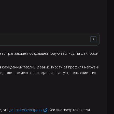
ен с транзакцией, создавшей новую таблицу, на файловой
 файлы) на сегментах.
 базе данных таблиц. В зависимости от профиля нагрузки
, полезное место расходуется впустую, выявление этих
UTED 
BY
р, это
долгое обсуждение
. Как мне представляется,