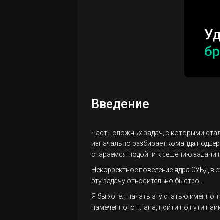
Три
способа
отследить
запросы
Greenplum,
которые
"отъедают"
слишком
много
Введение
ресурсов
Как
Часть сложных задач, с которыми ста
ускорить
изначально разбирает команда поддерж
бэкап и
стараемся подойти к решению задачи 
сэкономить
Некорректное поведение ядра СУБД в э
место на
эту задачу относительно быстро…​
сторадже
Я бы хотел начать эту статью именно т
намеченного плана, пойти по пути наи
Разработка