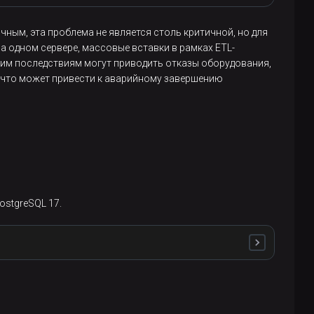
чным, эта проблема не является столь критичной, но для
а одном сервере, массовые вставки в рамках ETL-
ким последствиям могут приводить отказы оборудования,
, что может привести к аварийному завершению
отсутствует в системном каталоге.
логе и не выводятся поисковым запросом:
ostgreSQL 17.
реальности пользователи могут встретиться с ними и с
). В практике технической поддержки было уже
files на кластерах Arenadata DB.