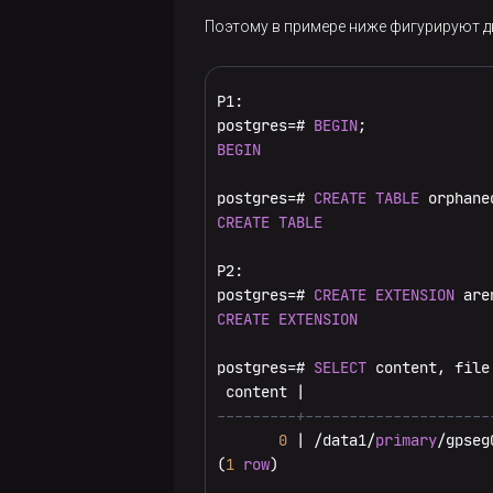
Access
: 
2025
-05
-29
11
:
14
:
04.6
Поэтому в примере ниже фигурируют дв
Modify: 
2025
-05
-29
11
:
18
:
18.1
Change: 
2025
-05
-29
11
:
18
:
18.1
 Birth: 
2025
-05
-29
11
:
14
:
04.6
P1:

postgres=# 
BEGIN
BEGIN
postgres=# 
CREATE
TABLE
 orphane
CREATE
TABLE
P2:

postgres=# 
CREATE
EXTENSION
CREATE
EXTENSION
postgres=# 
SELECT
 content, file
---------+---------------------
0
 | /data1/
primary
/gpseg
(
1
row
)
