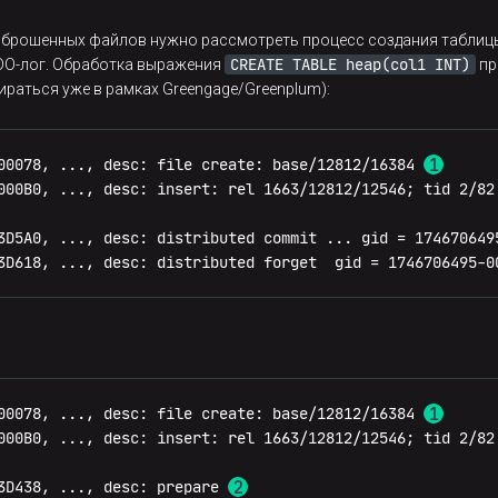
version
--------------------------------------------------------
брошенных файлов нужно рассмотреть процесс создания таблицы с
-linux-gnu, compiled 
by
 gcc (Ubuntu 
11.4
.0
-1
ubuntu1~
22.0
CREATE TABLE heap(col1 INT)
EDO-лог. Обработка выражения
пр
ираться уже в рамках Greengage/Greenplum):
00078, ..., desc: file create: base/12812/16384 
000B0, ..., desc: insert: rel 1663/12812/12546; tid 2/82

ol1 
INT
); 
INSERT
INTO
 t1 
SELECT
 generate_series(
1
,
100000
3D5A0, ..., desc: distributed commit ... gid = 174670649
3D618, ..., desc: distributed forget  gid = 1746706495-0
n_filepath(
't1'
);

00078, ..., desc: file create: base/12812/16384 
000B0, ..., desc: insert: rel 1663/12812/12546; tid 2/82

stgres/base/
5
/
32778
5
/
32778
3D438, ..., desc: prepare 
s: 
70800
      IO Block: 
4096
   regular file
