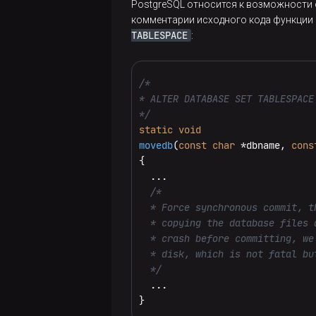
PostgreSQL относится к возможности 
INSERT
0
100000
Greenplum
комментарии исходного кода функции 
7.
TABLESPACE
:
Заключение
base
На сегмент-сервере в
-катало
Greenplum
/*

vs Citus.
* ALTER DATABASE SET TABLESPACE

$ 
ls
 /data1/primary/gpseg1/ba
Часть 1
*/
static
void
Greenplum
movedb
(
const
char
 *dbname, 
cons
Эмулировать kernel panic на сегмент
{

vs Citus.
  ...

Часть 2
/*

$ 
echo
 c | 
tee
  /proc/sysrq-t
  * Force synchronous commit, t
Выделение
  * copying the database files 
Orca в
  * crash before committing, we
расширение
При попытке зафиксировать транза
  * disk, which is not fatal but
Postgres
  */
  ...

Отслеживание
}
testdb=# COMMIT;

изменений