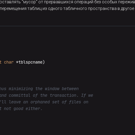
оставлять "мусор" от прервавшихся операций без особых пережив
перемещения таблиц из одного табличного пространства в друго
ге можно увидеть файлы данных новой таблицы:
se/541094/ | 
sort
 -n | 
tail
t
char
 *tblspcname)
-сервере:
rigger
hus minimizing the window between

and committal of the transaction. If we

'll leave an orphaned set of files on

кцию возникает ошибка:
 not good either.
