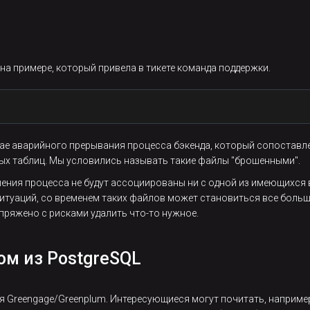
 примере, который привела в тикете команда поддержки.
чае аварийного прерывания процесса бэкенда, который сопоставл
um возможно появление orphaned files (брошенные или потерянные
ых таблиц. Мы условились называть такие файлы "брошенными".
ения процесса не будут ассоциированы ни с одной из имеющихся в
ения:
итуаций, со временем таких файлов может становиться все больше
дать таблицу и вставить в нее данные:
пряжено с рисками удалить что-то нужное.
м из PostgreSQL
igserial, s 
char
(
4000
)) 
WITH
 (appendonly 
=
true
) DISTRIB
я Greengage/Greenplum. Интересующиеся могут почитать, наприме
LECT
 v::text 
FROM
 generate_series(
1
,
100000