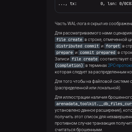
..., tx:          0, lsn: 0/0C0
Device: 
10302
h/
66306
d	Inode
Access
: (
0600
/-rw
-------)  Ui
Access
: 
2025
-05
-29
11
:
14
:
04.6
Часть WAL-лога я скрыл из соображен
Modify: 
2025
-05
-29
11
:
17
:
29.4
Change: 
2025
-05
-29
11
:
17
:
29.4
Для рассматриваемого нами сценария
 Birth: 
2025
-05
-29
11
:
14
:
04.6
file create
в строке, отмеченной ци
distributed commit
forget
и
в стр
postgres=*# \! kill 
-9
 $(head
prepare
commit prepared
и
в строк
file create
Записи
соответствует с
$ pg_ctl -D /data1/postgres/ 
(completion)
в терминах
2PC-проток
$ psql postgres

которая следует за распределенным к
Для того чтобы на файловой системе 
postgres=# \dt

(распределенной или локальной).
Did 
not
 find 
any
 relations.

Для иллюстрации наличия брошенног
postgres=# \! stat /data1/pos
arenadata_toolkit.__db_files_cur
  File: /data1/postgres/base/
установлено данное расширение), кото
  Size: 
36249600
  	Block
получить этот список для незавершенн
Device: 
10302
h/
66306
d	Inode
противном случае транзакция получит
Access
: (
0600
/-rw
-------)  Ui
считаться брошенными.