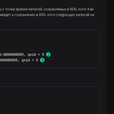
------------------
 точки зрения записей, сохраняемых в WAL-логе. Как
4
) 
11.4
.0
, 
64
-
bit
иведет к сохранению в WAL-логе следующих записей на
0
5-0000000005, gxid = 5 
000000005, gxid = 5 