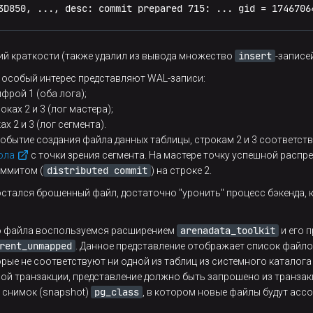
3D850, ..., desc: commit prepared 715: ... gid = 1746706
: 
15860721
    Links: 
1
d: ( 1000/  andrey)   Gid: ( 1000/  andrey)
71474274
 +
0300
insert
ий краткости (также удалил из вывода множество
-записей
90127947
 +
0300
90127947
 +
0300
 особый интерес представляют WAL-записи:
71474274
 +
0300
фрой 1 (оба лога);
оках 2 и 3 (лог мастера);
 
-1
 /data1/postgres/postmaster.pid)

ах 2 и 3 (лог сегмента).
обытие создания файла данных таблицы, строкам 2 и 3 соответс
-l /usr/
local
/pgsql/postgres.
log
start
ола
с точки зрения сегмента. На мастере точку успешной распр
distributed commit
оммитом (
) на строке 2.
остался брошенный файл, достаточно "уронить" процесс бэкенда,
arenadata_toolkit
о файла воспользуемся расширением
и его 
tgres/base/
5
/
32778
rent_unmapped
. Данное представление отображает список файло
5
/
32778
рые не соответствуют ни одной из таблиц из системного каталог
s: 
70808
      IO Block: 
4096
   regular file

ой транзакции, представление должно быть запрошено из транзакци
: 
15860721
    Links: 
1
pg_class
 снимок (snapshot)
, в котором новые файлы будут асс
d: ( 1000/  andrey)   Gid: ( 1000/  andrey)