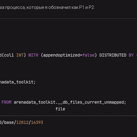
71474274
 +
0300
а процесса, которые я обозначил как P1 и P2:
95104666
 +
0300
95104666
 +
0300
71474274
 +
0300
d(col1 
INT
) 
WITH
 (appendoptimized=
false
) DISTRIBUTED 
BY
 
FROM
 arenadata_toolkit.__db_files_current_unmapped;

--------------------------------------------------------
0/base/
12812
/
16393