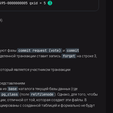
495-0000000005 gxid = 5 
).
commit request (vote)
commit
твуют фазы
и
forget
еделенной транзакции ставит запись
на строке 3,
 который является участником транзакции
представлением
base
в из
-каталога текущей базы данных (где
pg_class
relfilenode
а
(поле
). Однако, для того, чтобы
и, отличной от той, которая создает эти файлы. В
оциированы с созданной таблицей и формально не будут