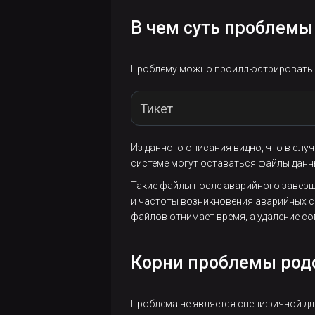
документации
в продуктовой
В чем суть проблемы
IT-компании с
нуля
Проблему можно проиллюстрировать на
Коннектор
ADB-TO-
Тикет
ADB
Из данного описания видно, что в слу
Что
Во время эксплуатации СУБД Greenpl
системе могут оставаться файлы данн
нового в
Greenplum
Такие файлы после аварийного заверш
Соответствующий кейс воспроизвед
7. Часть 1
и частоты возникновения аварийных с
На мастере открыть транзакцию, соз
файлов отнимает время, а удаление со
Что
нового в
testdb
=
# 
BEGIN
Корни проблемы родо
Greenplum
BEGIN
testdb
=
# 
CREATE
TABLE
 t1(id b
7. Часть 2
CREATE
TABLE
Проблема не является специфичной дл
testdb
=
# 
INSERT
INTO
 t1(s) 
SE
Что нового в