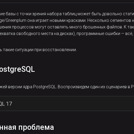
cluster reconfiguration (cdbgang_async.c:94)
ие базы с точки зрения набора таблиц может быть довольно стати
e/Greenplum она играет новыми красками. Несколько сегментов н
шения процессов могут оставлять много брошенных файлов. К та
нехватка свободного места на дисках), программные ошибки — всё
 такие ситуации при восстановлении.
t1
онсистентность сервера базы данных восстановлена, таблица
 на сегмент-сервере. Эти файлы не соответствуют таблице в ката
ostgreSQL
ilenode FROM pg_class WHERE relfilenode = $1;
жей версии ядра PostgreSQL. Воспроизведем один из сценариев в P
обытиями failover на кластере.
QL 17
жно полностью исключить появление подобных файлов, и потому в 
ией каталогов данных (основного дата-каталога и/или tablespaces
овместно с пользователями проводился поиск и удаление orphaned 
анная проблема