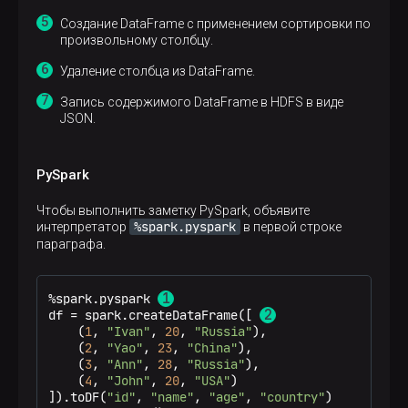
Создание DataFrame с применением сортировки по
произвольному столбцу.
Удаление столбца из DataFrame.
Запись содержимого DataFrame в HDFS в виде
JSON.
PySpark
Чтобы выполнить заметку PySpark, объявите
%spark.pyspark
интерпретатор
в первой строке
параграфа.
%spark.pyspark 
df = spark.createDataFrame([ 
    (
1
, 
"Ivan"
, 
20
, 
"Russia"
),

    (
2
, 
"Yao"
, 
23
, 
"China"
),

    (
3
, 
"Ann"
, 
28
, 
"Russia"
),

    (
4
, 
"John"
, 
20
, 
"USA"
)

]).toDF(
"id"
, 
"name"
, 
"age"
, 
"country"
)
