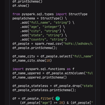
df.printSchema()

df.show()

from
 pyspark.sql.types 
import
 StructType

peopleSchema = StructType() \

    .add(
"full_name"
, 
"string"
) \

    .add(
"age"
, 
"integer"
) \

    .add(
"city"
, 
"string"
) \

    .add(
"state"
, 
"string"
) \

    .add(
"country"
, 
"string"
)

df_people = spark.read.csv(
"hdfs://adhdev/user/ze
df_people.printSchema();

df_name_city = df_people.select(
"full_name"
, 
"cit
df_name_city.show(
10
)

import
 pyspark.sql.functions 
as
 f

df_name_uppered = df_people.withColumn(
"full_name
df_name_uppered.printSchema()

df_people_stateless = df_people.drop(
"state"
); 
df_people_stateless.printSchema();

df = df_people.
filter
( 
    (df_people[
"age"
] >= 
20
) & (df_people[
"city"
]