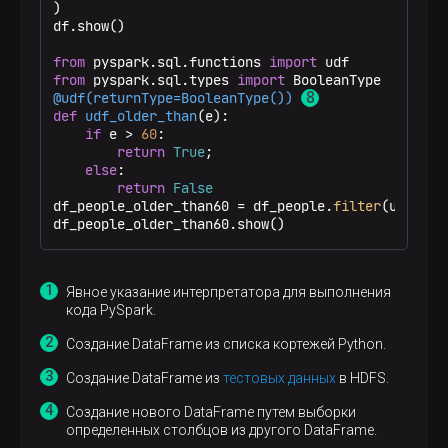
)

df.show()

from
 pyspark.sql.functions 
import
from
 pyspark.sql.types 
import
@udf(
returnType=BooleanType(
)
) 
def
udf_older_than
(
e
):

if
 e > 
60
:

return
True
;

else
:

return
False
df_people_older_than60 = df_people.
filter
(udf_old
df_people_older_than60.show()
Явное указание интерпретатора для выполнения
кода PySpark.
Создание DataFrame из списка кортежей Python.
Создание DataFrame из
тестовых данных
в HDFS.
Создание нового DataFrame путем выборки
определенных столбцов из другого DataFrame.