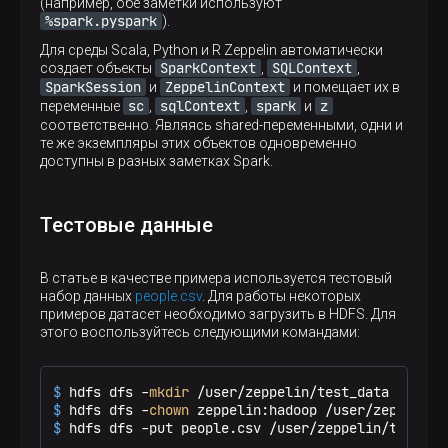
(например, обе заметки используют
%spark.pyspark
).
Для среды Scala, Python и R Zeppelin автоматически
SparkContext
SQLContext
создает объекты
,
,
SparkSession
ZeppelinContext
и
и помещает их в
sc
sqlContext
spark
z
переменные
,
,
и
соответственно. Являясь shared-переменными, одни и
те же экземпляры этих объектов одновременно
доступны в разных заметках Spark.
Тестовые данные
В статье в качестве примера используется тестовый
набор данных
people.csv
. Для работы некоторых
примеров датасет необходимо загрузить в HDFS. Для
этого воспользуйтесь следующими командами:
$ 
hdfs dfs -
mkdir
 /user/zeppelin/test_data
$ 
hdfs dfs -
chown
 zeppelin:hadoop /user/zeppelin/
$ 
hdfs dfs -put people.csv /user/zeppelin/test_da