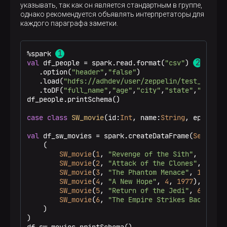
указывать, так как он является стандартным в группе,
однако рекомендуется объявлять интерпретаторы для
каждого параграфа заметки.
%spark 
val
 df_people = spark.read.format(
"csv"
) 
   .option(
"header"
,
"false"
)

   .load(
"hdfs://adhdev/user/zeppelin/test_data/p
   .toDF(
"full_name"
,
"age"
,
"city"
,
"state"
,
"countr
df_people.printSchema()

case
class
SW_movie
(
id:
Int
, name:
String
, episode:
val
 df_sw_movies = spark.createDataFrame(
Seq
    (

SW_movie
(
1
, 
"Revenge of the Sith"
, 
3
, 
200
SW_movie
(
2
, 
"Attack of the Clones"
, 
2
, 
20
SW_movie
(
3
, 
"The Phantom Menace"
, 
1
, 
1999
SW_movie
(
4
, 
"A New Hope"
, 
4
, 
1977
),

SW_movie
(
5
, 
"Return of the Jedi"
, 
6
, 
1983
SW_movie
(
6
, 
"The Empire Strikes Back"
, 
5
,
    )

)
