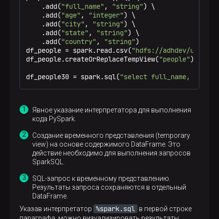
    .add(
"full_name"
, 
"string"
) \

    .add(
"age"
, 
"integer"
) \

    .add(
"city"
, 
"string"
) \

    .add(
"state"
, 
"string"
) \

    .add(
"country"
, 
"string"
)

df_people = spark.read.csv(
"hdfs://adhdev/user/ze
df_people.createOrReplaceTempView(
"people"
) 
df_people30 = spark.sql(
"select full_name, age fr
Явное указание интерпретатора для выполнения
кода PySpark.
Создание временного представления (temporary
view) на основе содержимого DataFrame. Это
действие необходимо для выполнения запросов
SparkSQL.
SQL-запрос к временному представлению.
Результаты запроса сохраняются в отдельный
DataFrame.
%spark.sql
Указав интерпретатор
в первой строке
параграфа, можно визуализировать результаты