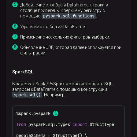
Добавление столбца в DataFrame; строки в
столбце приведены к верхнему регистру с
pyspark.sql.functions
помощью
.
Удаление столбца из DataFrame.
Применение нескольких фильтров выборки.
Объявление UDF, которая далее используется при
фильтрации.
SparkSQL
В заметках Scala/PySpark можно выполнять SQL-
запросы к DataFrame с помощью конструкции
spark.sql()
. Например:
%spark.pyspark 
from
 pyspark.sql.types 
import
 StructType

peopleSchema = StructType() \
