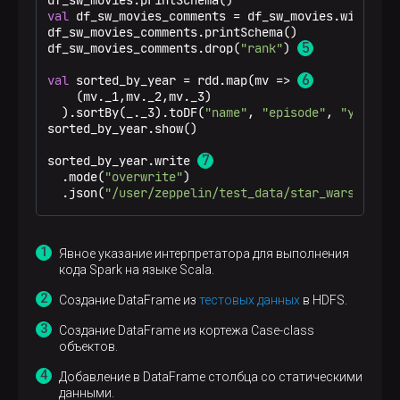
val
 df_sw_movies_comments = df_sw_movies.withColu
df_sw_movies_comments.printSchema()

df_sw_movies_comments.drop(
"rank"
) 
val
 sorted_by_year = rdd.map(mv => 
    (mv._1,mv._2,mv._3)

  ).sortBy(_._3).toDF(
"name"
, 
"episode"
, 
"year"
)

sorted_by_year.show()

sorted_by_year.write 
  .mode(
"overwrite"
)

  .json(
"/user/zeppelin/test_data/star_wars_movie
Явное указание интерпретатора для выполнения
кода Spark на языке Scala.
Создание DataFrame из
тестовых данных
в HDFS.
Создание DataFrame из кортежа Сase-class
объектов.
Добавление в DataFrame столбца со статическими
данными.