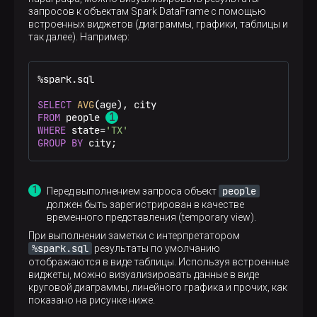
запросов к объектам Spark DataFrame с помощью
встроенных виджетов (диаграммы, графики, таблицы и
так далее). Например:
%
spark.sql

SELECT
AVG
FROM
 people 
WHERE
 state
=
'TX'
GROUP
BY
 city;
people
Перед выполнением запроса объект
должен быть зарегистрирован в качестве
временного представления (temporary view).
При выполнении заметки с интерпретатором
%spark.sql
результаты по умолчанию
отображаются в виде таблицы. Используя встроенные
виджеты, можно визуализировать данные в виде
круговой диаграммы, линейного графика и прочих, как
показано на рисунке ниже.