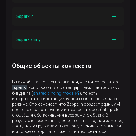
Описание
Предоставляет среду для выполнения кода Spark с
Класс
использованием IPython
SparkRInterpreter
%spark.ir
Описание
Предоставляет среду для выполнения кода Spark
Класс
на языке R с поддержкой SparkR
SparkIRInterpreter
%spark.shiny
Описание
Предоставляет среду на основе Jupyter IRKernel для
Класс
выполнения кода Spark на языке R с поддержкой
SparkShinyInterpreter
SparkR
Общие объекты контекста
Описание
Используется для запуска приложений на языке R
с поддержкой фреймворка Shiny и SparkR
В данной статье предполагается, что интерпретатор
spark
используется со стандартными настройками
биндинга (
shared binding mode
), то есть
интерпретатор инстанциируется глобально в shared-
режиме. Это означает, что Zeppelin создает один JVM-
процесс c одной группой интерпретаторов (interpreter
group) для обслуживания всех заметок Spark. В
результате переменные, объявленные в одной заметке,
доступны в других заметках при условии, что заметки
используют один и тот же тип интерпретатора