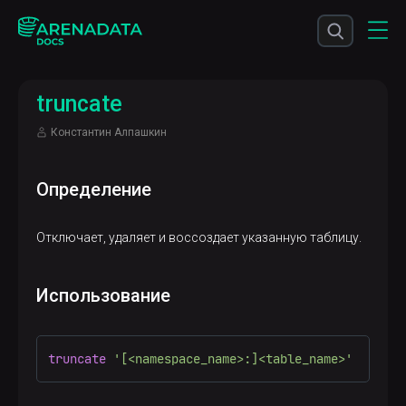
truncate
Константин Алпашкин
Определение
Отключает, удаляет и воссоздает указанную таблицу.
Использование
truncate
'[<namespace_name>:]<table_name>'