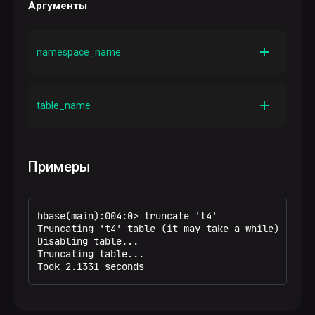
Аргументы
namespace_name
Описание
Имя пространства имен
table_name
Описание
Имя таблицы
Примеры
hbase(main):004:0> truncate 't4'

Truncating 't4' table (it may take a while):

Disabling table...

Truncating table...

Took 2.1331 seconds