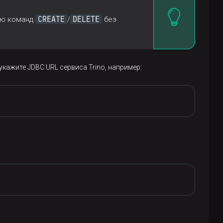
CREATE
DELETE
ью команд
/
без
укажите JDBC URL сервиса Trino, например: