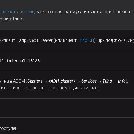
ение каталогами
, можно создавать/удалять каталоги с помощ
рвис Trino.
-клиент, например DBeaver (или клиент
Trino CLI
). При подключении 
l1.internal:18188
упна в ADCM (
Clusters → <ADH_cluster> → Services → Trino → Info
).
дите список каталогов Trino с помощью команды:
доступен: