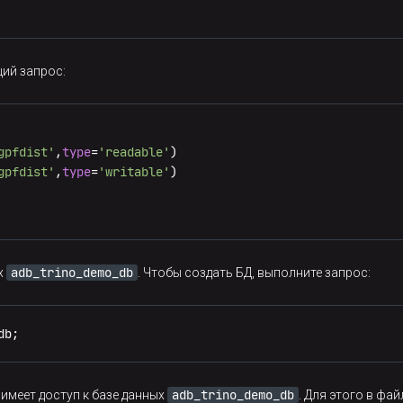
ий запрос:
gpfdist'
,
type
=
'readable'
)

gpfdist'
,
type
=
'writable'
)

adb_trino_demo_db
х
. Чтобы создать БД, выполните запрос:
db;
adb_trino_demo_db
имеет доступ к базе данных
. Для этого в фа