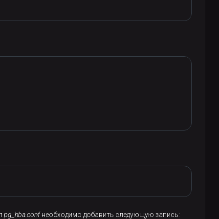
йл
pg_hba.conf
необходимо добавить следующую запись: