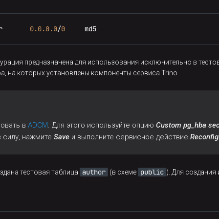
r       
0.0
.0
.0
/
0
     md5
гурация предназначена для использования исключительно в тесто
а, на которых установлены компоненты сервиса Trino.
овать в
ADCM
. Для этого используйте опцию
Custom pg_hba sec
в силу, нажмите
Save
и выполните сервисное действие
Reconfig
author
public
здана тестовая таблица
(в схеме
). Для создани