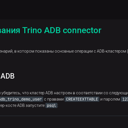
ания Trino ADB connector
енарий, в котором показаны основные операции с ADB-кластером (
 ADB
 убедитесь, что кластер ADB настроен в соответствии со следующ
adb_trino_demo_user
CREATEEXTTABLE
12
с правами
и паролем
psql
ер-хосте ADB запустите
: