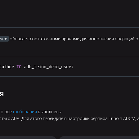
ser
обладает достаточными правами для выполнения операций с
author 
TO
 adb_trino_demo_user;
я
то все
требования
выполнены.
ты с ADB. Для этого перейдите в настройки сервиса Trino в ADCM,