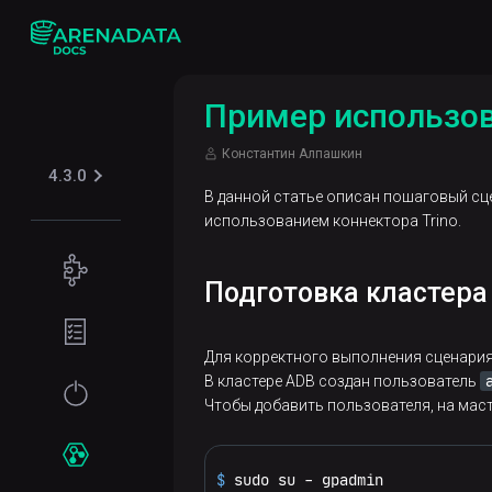
Пример использов
Константин Алпашкин
4.3.0
В данной статье описан пошаговый сц
использованием коннектора Trino.
Концепции
Подготовка кластера
Поддерживаемые
Подготовка
табличные
окружения
Для корректного выполнения сценария
форматы
В кластере ADB создан пользователь
Требования
Начало
Iceberg
Чтобы добавить пользователя, на маст
Безопасность
к файловой
работы
системе
Kerberos
Установка
Сервисы
$ 
sudo su - gpadmin
Требования