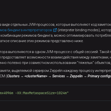
в виде отдельных JVM-процессов, которые выполняют код заметок
мов биндинга интерпретаторов
(interpreter binding modes), к
 комбинации режимов биндинга, можно оптимизировать потребляе
раткое описание этих режимов представлено ниже.
атора выполняются в одном JVM-процессе с общей сессией. Такой 
е предоставляет возможности взаимодействия между заметками, н
енно полезно при совместном использовании "тяжелых" объектов,
амяти, выделяемой сервером Zeppelin каждому процессу интерпре
CM (
Clusters → <clusterName> → Services → Zeppelin → Primary config
mx4096m -XX:MaxMetaspaceSize=1024m"