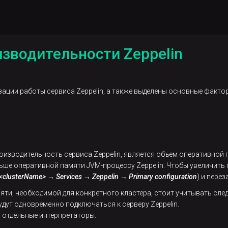
зводительности Zeppelin
ации работы сервиса Zeppelin, а также выделены основные фактор
водительность сервиса Zeppelin, является объем оперативной па
ьше оперативной памяти JVM-процессу Zeppelin. Чтобы увеличит
<clusterName> → Services → Zeppelin → Primary configuration
) и перез
яти, необходимой для конкретного кластера, стоит учитывать сле
дут одновременно подключаться к серверу Zeppelin.
т отдельные интерпретаторы.