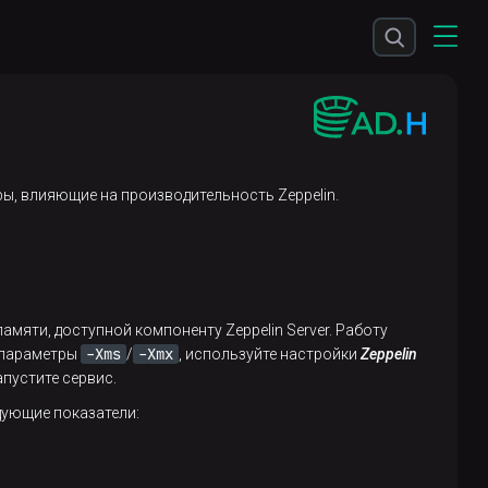
ы, влияющие на производительность Zeppelin.
мяти, доступной компоненту Zeppelin Server. Работу
-Xms
-Xmx
ь параметры
/
, используйте настройки
Zeppelin
апустите сервис.
дующие показатели: