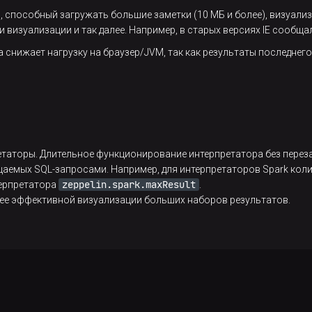
 способный загружать большие заметки (10 МБ и более), визуализ
визуализации и так далее. Например, в старых версиях IE сообща
 снижает нагрузку на браузер/JVM, так как результаты последнег
етаторы. Длительное функционирование интерпретатора без перез
щаемых SQL-запросами. Например, для интерпретаторов Spark коли
zeppelin.spark.maxResult
ерпретатора
.
ее эффективной визуализации больших наборов результатов.