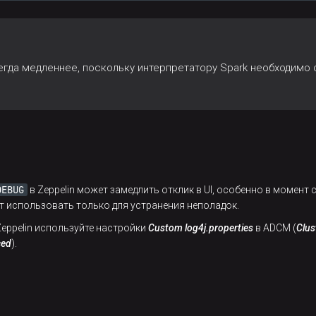
егда медленнее, поскольку интерпретатору Spark необходимо 
DEBUG
в Zeppelin может замедлить отклик в UI, особенно в момен
т использовать только для устранения неполадок.
eppelin используйте настройки
Custom log4j.properties
в ADCM (
Clus
ced
).