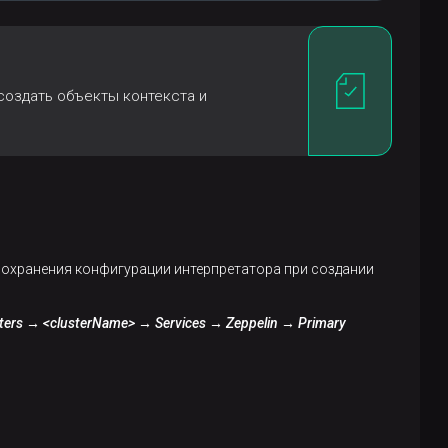
создать объекты контекста и
т сохранения конфигурации интерпретатора при создании
ters → <clusterName> → Services → Zeppelin → Primary