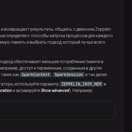
 и возвращают результаты, общаясь с демоном Zeppelin.
оторые определяют способы запуска процессов для каждого
мую память и выбрать подход, который лучше всего
подход обеспечивает меньшее потребление памяти в
апример, доступ к переменным, созданным в других
SparkContext
SparkSession
 таких как
,
и так далее.
ZEPPELIN_INTP_MEM
татора, используйте параметр
в
uration
и активируйте
Show advanced
). Например: