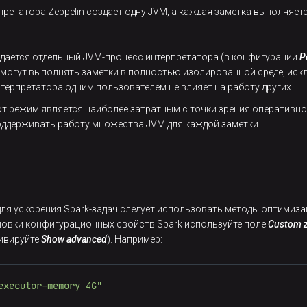
претатора Zeppelin создает одну JVM, а каждая заметка выполняет
здается отдельный JVM-процесс интерпретатора (в конфигурации
P
n могут выполнять заметки в полностью изолированной среде, ис
нтерпретатора одним пользователем не влияет на работу других.
т режим является наиболее затратным с точки зрения оперативно
поддерживать работу множества JVM для каждой заметки.
для ускорения Spark-задач следует использовать методы оптимиза
ановки конфигурационных свойств Spark используйте поле
Custom z
ивируйте
Show advanced
). Например:
executor-memory 4G"