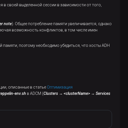
ся в своей выделенной сессии в зависимости от того,
er note
). Общее потребление памяти увеличивается, однако
ключая возможность конфликтов, в том числе имен
й памяти, поэтому необходимо убедиться, что хосты ADH
ции, описанные в статье
Оптимизация
eppelin-env.sh
в ADCM (
Clusters → <clusterName> → Services