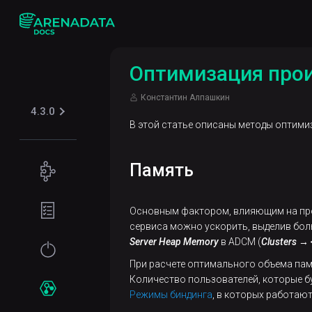
Оптимизация прои
Константин Алпашкин
4.3.0
В этой статье описаны методы оптимиз
Память
Концепции
Поддерживаемые
Подготовка
Основным фактором, влияющим на произ
табличные
окружения
сервиса можно ускорить, выделив бол
форматы
Server Heap Memory
в ADCM (
Clusters → 
Требования
Начало
Iceberg
Безопасность
к файловой
работы
При расчете оптимального объема пам
системе
Количество пользователей, которые бу
Kerberos
Установка
Сервисы
Режимы биндинга
, в которых работаю
Требования