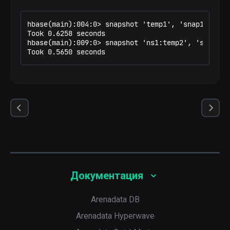
hbase(main):004:0> snapshot 'temp1', 'snap1'

Took 0.6258 seconds

hbase(main):009:0> snapshot 'ns1:temp2', 'snap2'

Took 0.5650 seconds
Документация
Arenadata DB
Arenadata Hyperwave