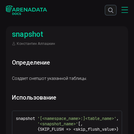
snapshot
Константин Алпашкин
Определение
Создает снепшот указанной таблицы.
Использование
snapshot 
'[<namespace_name>:]<table_name>'
,

'<snapshot_name>'
[,

         {SKIP_FLUSH 
=
>
<
skip_flush_value
>
}]