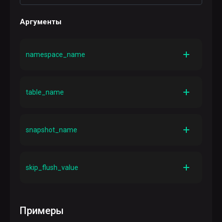
Аргументы
namespace_name
Описание
Имя пространства имен
table_name
Описание
Имя таблицы
snapshot_name
Описание
Имя снепшота
skip_flush_value
Описание
Логическое поле, определяющее, следует ли
пропускать flush-операции.
Примеры