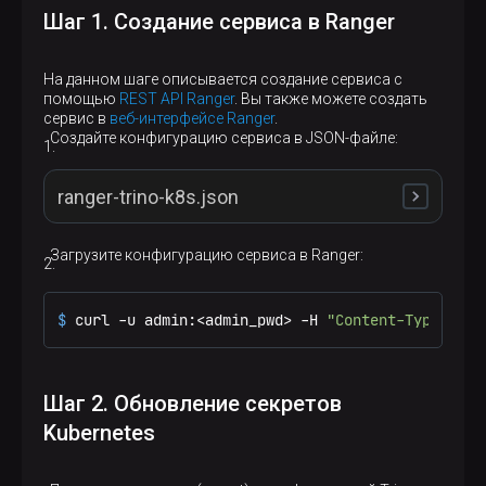
Шаг 1. Создание сервиса в Ranger
На данном шаге описывается создание сервиса с
помощью
REST API Ranger
. Вы также можете создать
сервис в
веб-интерфейсе Ranger
.
Создайте конфигурацию сервиса в JSON-файле:
ranger-trino-k8s.json
Загрузите конфигурацию сервиса в Ranger:
{
"isEnabled"
:
true
,
"type"
:
"trino"
,
$ 
curl -u admin:<admin_pwd> -H 
"Content-Type: app
"name"
:
"trino_k8s"
,
"displayName"
:
"trino_k8s"
,
"description"
:
"Service for Kubernetes Trino"
"configs"
:
{
Шаг 2. Обновление секретов
"username"
:
"trino"
,
Kubernetes
"password"
:
"bigdata"
,
"ranger.plugin.audit.filters"
:
"[{'accessRe
"jdbc.driverClassName"
:
"org.apache.hive.jd