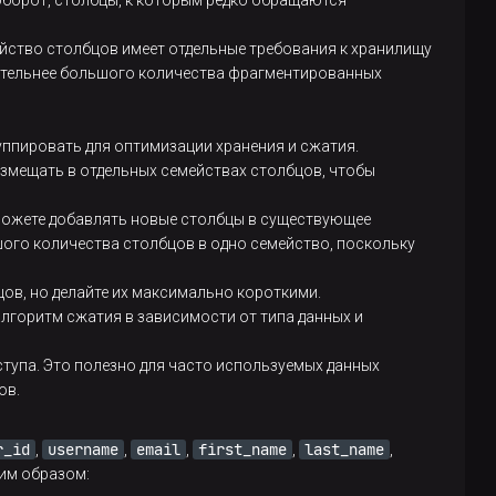
аоборот, столбцы, к которым редко обращаются
етр нужно добавлять вручную в секции
Custom
xml
на
конфигурационной странице сервиса
ейство столбцов имеет отдельные требования к хранилищу
тительнее большого количества фрагментированных
тавляете строки с очень большими значениями
уппировать для оптимизации хранения и сжатия.
 большими двоичными данными), и лимит по
азмещать в отдельных семействах столбцов, чтобы
постоянно превышается, увеличьте это
Не устанавливайте слишком большое значение,
о может привести к проблемам с серверами
можете добавлять новые столбцы в существующее
шого количества столбцов в одно семейство, поскольку
ении ошибок, связанных с изменениями слишком
цов, но делайте их максимально короткими.
азмера, уменьшите это значение.
алгоритм сжатия в зависимости от типа данных и
етр нужно добавлять вручную в секции
Custom
xml
на
конфигурационной странице сервиса
ступа. Это полезно для часто используемых данных
ов.
r_id
username
email
first_name
last_name
,
,
,
,
,
им образом: