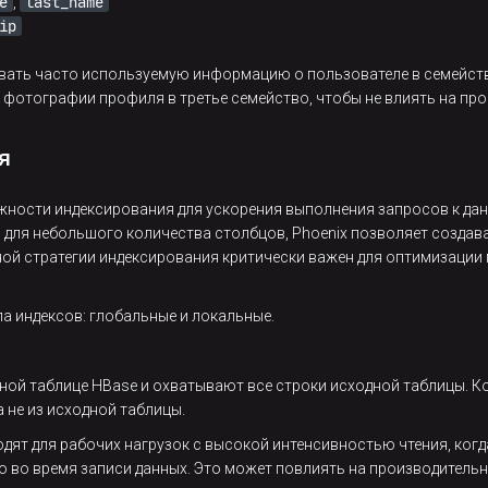
e
last_name
,
ip
овать часто используемую информацию о пользователе в семейс
 фотографии профиля в третье семейство, чтобы не влиять на про
я
ности индексирования для ускорения выполнения запросов к дан
я для небольшого количества столбцов, Phoenix позволяет созда
ой стратегии индексирования критически важен для оптимизации
па индексов: глобальные и локальные.
ной таблице HBase и охватывают все строки исходной таблицы. Ко
а не из исходной таблицы.
одят для рабочих нагрузок с высокой интенсивностью чтения, ко
 во время записи данных. Это может повлиять на производительн