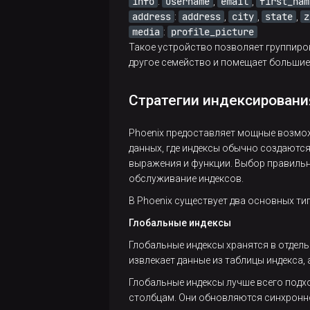
info
username
email
first_nam
:
,
,
moveFromLocal
timelineserver
установки
address
address
city
state
z
split
:
,
,
,
Настройка
Trino в
media
profile_picture
:
с
moveToLocal
Kubernetes
splitormerge_enabled
Такое устройство позволяет группир
помощью
другое семейство и помещает большие
mv
ADCM
splitormerge_switch
put
Стратегии индексировани
Керберизация с
trace
предустановленной
renameSnapshot
Active Directory при
Phoenix предоставляет мощные возмож
unassign
данных, где индексы обычно создаютс
отсутствии прав
rm
выражения и функции. Выбор правильн
администратора
wal_roll
обслуживание индексов.
rmdir
Частые
zk_dump
В Phoenix существует два основных ти
проблемы
rmr
Глобальные индексы
AD
Глобальные индексы хранятся в отдель
Kerberos
setfacl
извлекает данные из таблицы индекса, 
setfattr
Глобальные индексы лучше всего подх
столбцам. Они обновляются синхронно