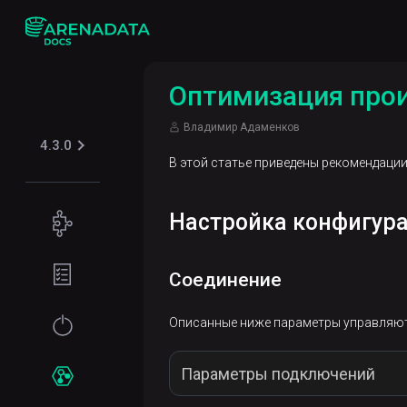
Оптимизация прои
Владимир Адаменков
4.3.0
В этой статье приведены рекомендации
Настройка конфигур
Концепции
Поддерживаемые
Подготовка
табличные
Соединение
окружения
форматы
Требования
Начало
Описанные ниже параметры управляют
Iceberg
Безопасность
к файловой
работы
системе
Параметры подключений
Kerberos
Установка
Сервисы
Требования