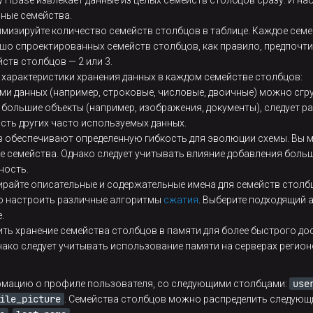
 HBase извлекает данные из целых семейств столбцов сразу. И н
писи
зные семейства.
Этот парам
hbase-site.
имизируйте количество семейств столбцов в таблице. Каждое сем
HBase
шо спроектированных семейств столбцов, как правило, предпоч
ств столбцов — 2 или 3.
е характеристики хранения данных в каждом семействе столбцов:
10485760
ачение по умолчанию:
(в
Если вы вс
ми данных (например, строковые, числовые, двоичные) можно сгр
йтах).
(например,
 большие объекты (например, изображения, документы), следует р
умолчанию 
ределяет максимальный размер одной
значение. 
сть других часто используемых данных.
ртии операций изменения. Это
так как эт
в обеспечивают определенную гибкость для эволюции схемы. Вы 
едотвращает перегрузку серверов
регионов.
ие семейства. Однако следует учитывать влияние добавления боль
гионов очень большими партиями
ность.
При появл
ирайте описательные и содержательные имена для семейств столб
большого р
но настроить различные алгоритмы
сжатия
. Выберите подходящий 
Этот парам
.
hbase-site.
ить хранение семейства столбцов в памяти для более быстрого до
HBase
ако следует учитывать использование памяти на серверах регион
use
мацию о профиле пользователя, со следующими столбцами:
ile_picture
. Семейства столбцов можно распределить следующ