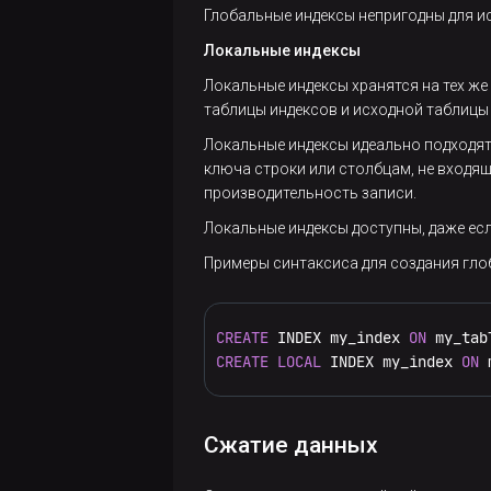
setrep
Глобальные индексы непригодны для и
stat
Локальные индексы
Локальные индексы хранятся на тех же 
tail
таблицы индексов и исходной таблицы 
test
Локальные индексы идеально подходят
ключа строки или столбцам, не входя
text
производительность записи.
Локальные индексы доступны, даже есл
touch
Примеры синтаксиса для создания гло
touchz
CREATE
 INDEX my_index 
ON
truncate
CREATE
LOCAL
 INDEX my_index 
ON
 
usage
Сжатие данных