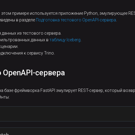
В этом примере используется приложение Python, эмулирующее RES
иведены в разделе
Подготовка тестового OpenAPI-сервера
.
я данных из тестового сервера.
тфильтрованных данных в
таблицу Iceberg
.
сценарии.
одключения к сервису Trino.
о OpenAPI-сервера
а базе фреймворка FastAPI эмулирует REST-сервер, который возв
йнты:
ранзакций, например: