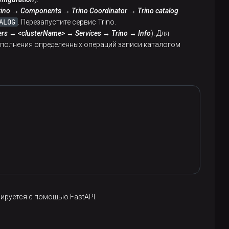
rino → Components → Trino Coordinator → Trino catalog
ALOG
. Перезапустите сервис Trino.
ers → <clusterName> → Services → Trino → Info
). Для
ыполнения определенных операций записи каталогом
рируется с помощью FastAPI.