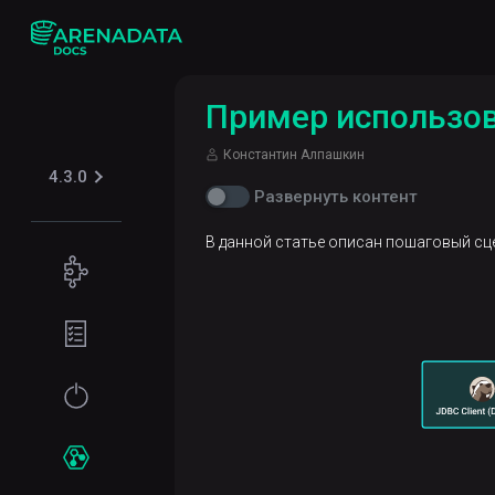
Пример использов
Константин Алпашкин
4.3.0
Развернуть контент
В данной статье описан пошаговый сц
Концепции
Поддерживаемые
Подготовка
табличные
окружения
форматы
Требования
Начало
Iceberg
Безопасность
к файловой
работы
системе
Kerberos
Установка
Сервисы
Требования