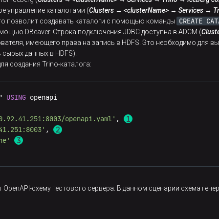
е управление каталогами (
Clusters → <clusterName> → Services → T
CREATE CAT
Это позволит создавать каталоги с помощью команды


помощью DBeaver. Строка подключения JDBC доступна в ADCM (
Clust
choice(acc_ids),

вателя, имеющего права на запись в HDFS. Это необходимо для в
nd
(random.uniform(
0
, 
500
), 
2
),

ь сырых данных в HDFS).
m.choice(txn_types),

ля создания Trino-каталога:
" 
USING
0.92.41.251:8003/openapi.yaml'
, 
actions(
10
)

41.251:8003'
, 
ne'
ponse_model=
List
[Transaction]
)
 OpenAPI-схему тестового сервера. В данном сценарии схема гене
.
ration