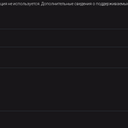
"
, response_model=TransactionBatch
)
ция не используется. Дополнительные сведения о поддерживаемых
ansactions) / 
2
,

[:
5
],

ema

pi(

ion API with x-unwrap demo"
,

actions_batch