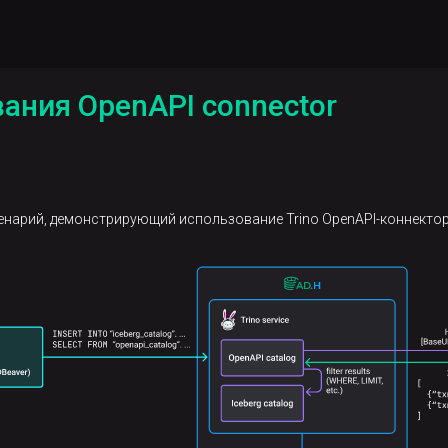
ания OpenAPI connector
енарий, демонстрирующий использование Trino OpenAPI-коннектор