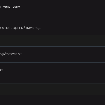
m venv venv
sful
Response
его приведенный ниже код:
mponents/schemas/Transaction'
se
Get
Transactions
Transactions
Get
requirements.txt
:
ns
Batch
ctions_batch_transactions_batch_get
port
xt
sful
Response
onents/schemas/TransactionBatch'