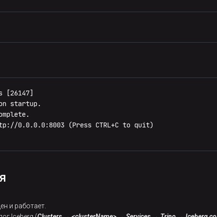
e.body#/items
del
):

 [26147]

n startup.

mplete.

tp://0.0.0.0:8003 (Press CTRL+C to quit)

ion API"
, version=
"1.0.0"
)

int
 = 
10
) -> 
List
[Transaction]:

я
02
]

withdrawal"
, 
"spb"
]

ен и работает.
+ 
1
):

г Iceberg (
Clusters → <clusterName> → Services → Trino → Iceberg co