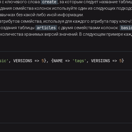
create
я с ключевого слова
, за которым следует название табли
 задания семейства колонок используйте один из следующих подходо
кавычках без какой-либо иной информации.
атрибутов семейства, используя для каждого атрибута пару ключ/
articles
basi
создания таблицы
c двумя семействами колонок:
количества хранимых версий значений. В следующем примере кажда
sic'
, VERSIONS 
=
>
5
}, {NAME 
=
>
'tags'
, VERSIONS 
=
>
5
}