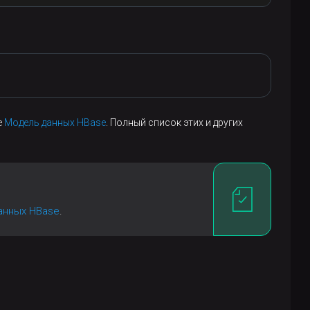
f4j/impl/StaticLoggerBinder.class]

/org/slf4j/impl/StaticLoggerBinder.class]

rg/slf4j/impl/StaticLoggerBinder.class]

g/slf4j/impl/StaticLoggerBinder.class]

.jar!/org/slf4j/impl/StaticLoggerBinder.class]

е
Модель данных HBase
. Полный список этих и других
анных HBase
.