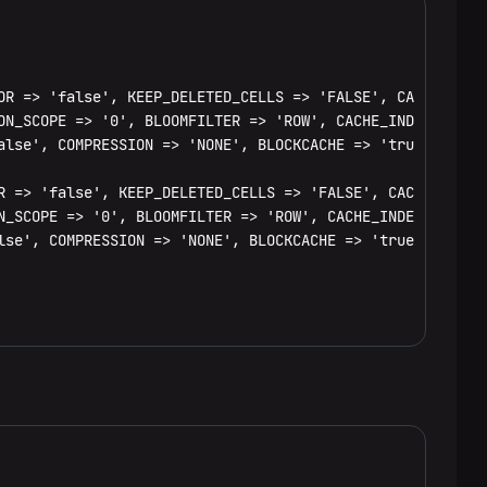
OR => 'false', KEEP_DELETED_CELLS => 'FALSE', CACHE_DATA_
ON_SCOPE => '0', BLOOMFILTER => 'ROW', CACHE_INDEX_ON_WRI
alse', COMPRESSION => 'NONE', BLOCKCACHE => 'true', BLOCK
R => 'false', KEEP_DELETED_CELLS => 'FALSE', CACHE_DATA_O
N_SCOPE => '0', BLOOMFILTER => 'ROW', CACHE_INDEX_ON_WRIT
lse', COMPRESSION => 'NONE', BLOCKCACHE => 'true', BLOCKS