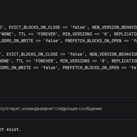
5', EVICT_BLOCKS_ON_CLOSE => 'false', NEW_VERSION_BEHAVI
'NONE', TTL => 'FOREVER', MIN_VERSIONS => '0', REPLICATI
LOOMS_ON_WRITE => 'false', PREFETCH_BLOCKS_ON_OPEN => 'f
', EVICT_BLOCKS_ON_CLOSE => 'false', NEW_VERSION_BEHAVIO
NONE', TTL => 'FOREVER', MIN_VERSIONS => '0', REPLICATIO
OOMS_ON_WRITE => 'false', PREFETCH_BLOCKS_ON_OPEN => 'fa
тсутствует, команда вернет следующее сообщение:
t exist.
