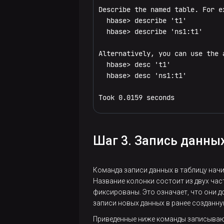
secret
portmap
оператора
Запрос
администратора
Использование
node
Describe the named table. For ex
find
Restart
Kerberos в
нового
splitormerge_enabled
Ranger для
setquota
schedulerconf
  hbase> describe 't1'

trace
secondarynamenode
Kubernetes
сертификата
Trino в
queue
  hbase> describe 'ns1:t1'

get
Обновление
splitormerge_switch
update
Kubernetes
scmadmin
version
storagepolicies
Экспорт
top
Alternatively, you can use the 
getfacl
trace
сертификата
Использование
sharedcachemanager
  hbase> desc 't1'

zkfc
ЦС
version
  hbase> desc 'ns1:t1'

CLI для
getfattr
unassign
timelineserver
установки
Настройка
Took 0.0159 seconds
Trino в
getmerge
wal_roll
с
Kubernetes
помощью
head
zk_dump
ADCM
Шаг 3. Запись данных
help
Керберизация с
предустановленной
ls
Команда записи данных в таблицу нач
Active Directory при
Название колонки состоит из двух час
lsr
отсутствии прав
фиксированы. Это означает, что они 
администратора
записи новых данных в ранее созданну
mkdir
Приведенные ниже команды записываю