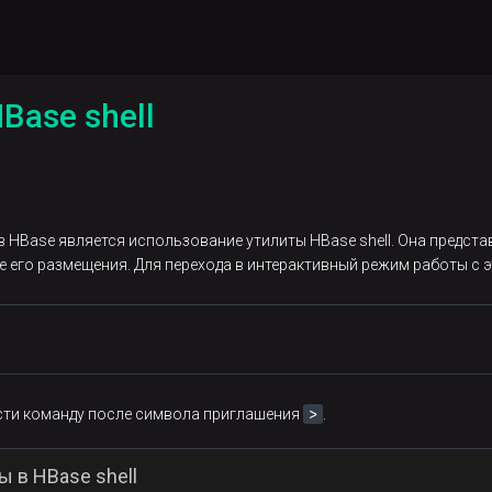
Base shell
 HBase является использование утилиты HBase shell. Она предста
е его размещения. Для перехода в интерактивный режим работы с
>
ести команду после символа приглашения
.
 в HBase shell