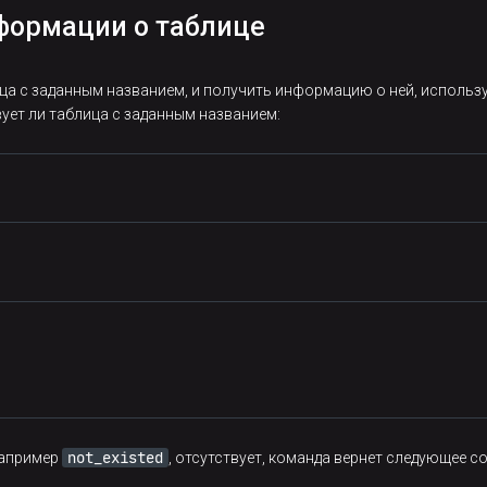
нформации о таблице
ица с заданным названием, и получить информацию о ней, использ
вует ли таблица с заданным названием:
not_existed
например
, отсутствует, команда вернет следующее с