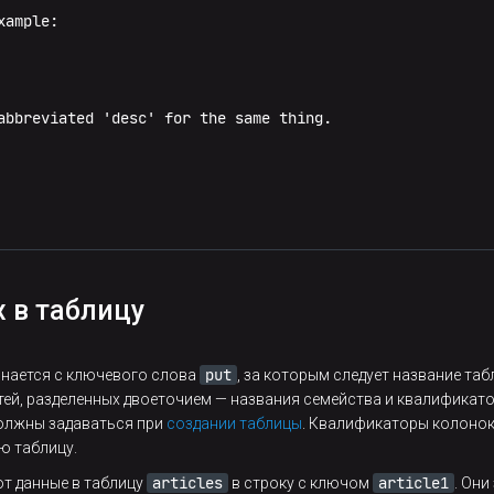
ample:

abbreviated 'desc' for the same thing.

 в таблицу
put
инается с ключевого слова
, за которым следует название таб
тей, разделенных двоеточием — названия семейства и квалификатор
должны задаваться при
создании таблицы
. Квалификаторы колонок
ю таблицу.
articles
article1
т данные в таблицу
в строку с ключом
. Он