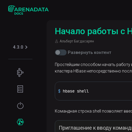
Начало работы с H
Альберт Багдасарян
4.3.0
Развернуть контент
Простейшим способом начать работу в
Концепции
кластера HBase непосредственно посл
Поддерживаемые
Подготовка
табличные
окружения
$ 
hbase shell
форматы
Требования
Начало
Iceberg
Безопасность
к файловой
работы
Командная строка shell позволяет вв
системе
Kerberos
Установка
Сервисы
Приглашение к вводу команды
Требования