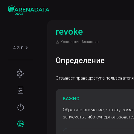
revoke
Константин Алпашкин
4.3.0
Определение
Концепции
Отзывает права доступа пользователя
Поддерживаемые
Подготовка
табличные
окружения
форматы
ВАЖНО
Требования
Начало
Обратите внимание, что эту кома
Iceberg
Безопасность
к файловой
работы
запускать либо суперпользоват
системе
Kerberos
Установка
Сервисы
Требования