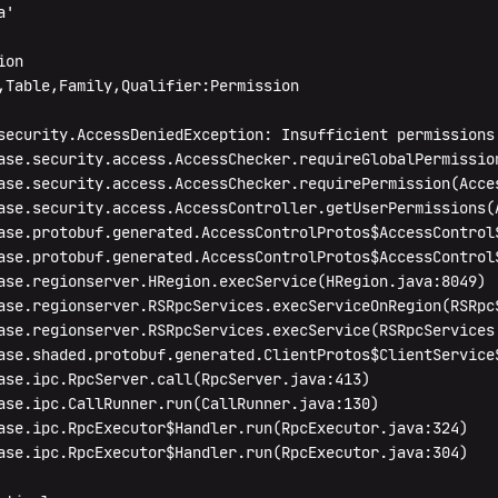
'

on

,Table,Family,Qualifier:Permission

security.AccessDeniedException: Insufficient permissions 
ase.security.access.AccessChecker.requireGlobalPermission
ase.security.access.AccessChecker.requirePermission(Acces
ase.security.access.AccessController.getUserPermissions(A
ase.protobuf.generated.AccessControlProtos$AccessControl
ase.protobuf.generated.AccessControlProtos$AccessControlS
ase.regionserver.HRegion.execService(HRegion.java:8049)

ase.regionserver.RSRpcServices.execServiceOnRegion(RSRpcS
ase.regionserver.RSRpcServices.execService(RSRpcServices.
ase.shaded.protobuf.generated.ClientProtos$ClientService$
ase.ipc.RpcServer.call(RpcServer.java:413)

ase.ipc.CallRunner.run(CallRunner.java:130)

ase.ipc.RpcExecutor$Handler.run(RpcExecutor.java:324)

ase.ipc.RpcExecutor$Handler.run(RpcExecutor.java:304)
