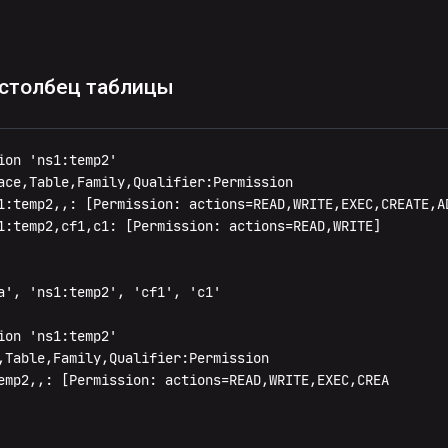
 столбец таблицы
on 'ns1:temp2'

ace,Table,Family,Qualifier:Permission

1:temp2,,: [Permission: actions=READ,WRITE,EXEC,CREATE,AD
1:temp2,cf1,c1: [Permission: actions=READ,WRITE]

a', 'ns1:temp2', 'cf1', 'c1'

on 'ns1:temp2'

,Table,Family,Qualifier:Permission

emp2,,: [Permission: actions=READ,WRITE,EXEC,CREA
