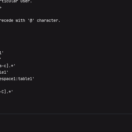
ticular user.



recede with '@' character.

'



-c].*'

e1'

space1:table1'

C].*'
