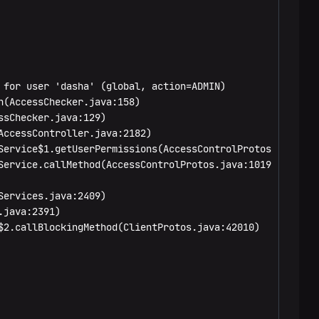
for user 'dasha' (global, action=ADMIN)

(AccessChecker.java:158)

sChecker.java:129)

ccessController.java:2182)

Service$1.getUserPermissions(AccessControlProtos.java:100
ervice.callMethod(AccessControlProtos.java:10197)

ervices.java:2409)

java:2391)

2.callBlockingMethod(ClientProtos.java:42010)
