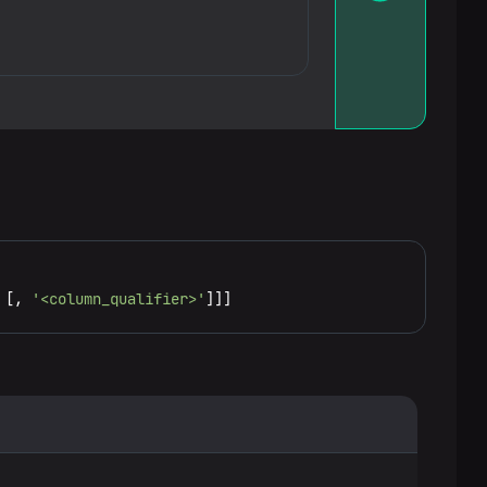
 [, 
'<column_qualifier>'
]]]