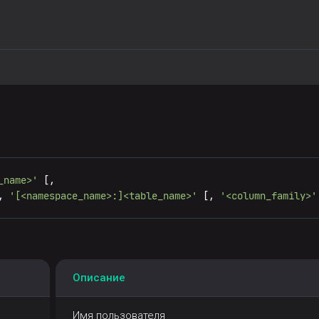
_name>'
 [,

, 
'[<namespace_name>:]<table_name>'
 [, 
'<column_family>'
Описание
Имя пользователя