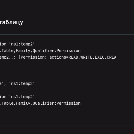
 таблицу
on 'ns1:temp2'

,Table,Family,Qualifier:Permission

emp2,,: [Permission: actions=READ,WRITE,EXEC,CREA

', 'ns1:temp2'

on 'ns1:temp2'

,Table,Family,Qualifier:Permission
