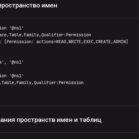
пространство имен
on '@ns1'

ace,Table,Family,Qualifier:Permission

: [Permission: actions=READ,WRITE,EXEC,CREATE,ADMIN]

', '@ns1'

on '@ns1'

,Table,Family,Qualifier:Permission

ания пространств имен и таблиц