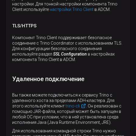
настройки. Для тонкой настройки компонента Trino
Client используйте
настройки Trino Client
в ADCM.
TLS/HTTPS
Компонент Trino Client поддерживает безопасное
соединение с Trino Coordinator с использованием TLS.
Для конфигурации безопасного соединения
используйте раздел
SSL Configuration
в настройках
компонента Trino Client в ADCM.
Удаленное подключение
Вы также можете подключиться к сервису Trino с
удаленного хоста за пределами ADH-кластера. Для
этого используйте клиент
trino-cli
. Он реализован с
помощью JAR-файла, который может быть запущен в
любой ОС при условии, что в ней установлена среда
исполнения Java (Java Runtime Environment, JRE).
Для использования командной строки Trino нужно