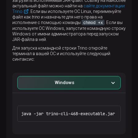
загрузить исполняемый JAR-файл. Ссылку на наиболее
актуальный файл можно найти на
сайте документации
Trino
. Если вы используете ОС Linux, переименуйте
файл как
trino
и назначьте для него права на
chmod +x
исполнение с помощью команды
. Если вы
используете ОС Windows, запустите командную строку
Windows от имени администратора перед запуском
JAR-файла в ней.
Для запуска командной строки Trino откройте
терминал в вашей ОС и используйте следующий
синтаксис:
Windows
java -jar trino-cli-468-executable.jar http://c