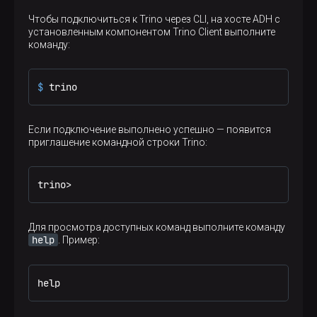
Чтобы подключиться к Trino через CLI, на хосте ADH с
установленным компонентом Trino Client выполните
команду:
$ 
trino
Если подключение выполнено успешно — появится
приглашение командной строки Trino:
trino>
Для просмотра доступных команд выполните команду
help
. Пример:
help