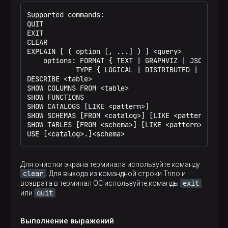
Supported commands:

QUIT

EXIT

CLEAR

EXPLAIN [ ( option [, ...] ) ] <query>

    options: FORMAT { TEXT | GRAPHVIZ | JSON }

            TYPE { LOGICAL | DISTRIBUTED | VALIDAT
DESCRIBE <table>

SHOW COLUMNS FROM <table>

SHOW FUNCTIONS

SHOW CATALOGS [LIKE <pattern>]

SHOW SCHEMAS [FROM <catalog>] [LIKE <pattern>]

SHOW TABLES [FROM <schema>] [LIKE <pattern>]

USE [<catalog>.]<schema>
Для очистки экрана терминала используйте команду
clear
. Для выхода из командной строки Trino и
exit
возврата в терминал ОС используйте команды
quit
или
.
Выполнение выражений