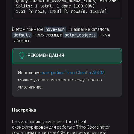
Query 20250115_092203_00003_7thb6, FINISHED, 1 nod
Splits: 1 total, 1 done (100,00%)

1,51 [9 rows, 172B] [5 rows/s, 114B/s]
hive-adh
В этом примере
— название каталога,
default
solar_objects
— имя схемы, а
— имя
таблицы.
РЕКОМЕНДАЦИЯ
p
Используя
настройки Trino Client в ADCM
,
можно указать каталог и схему Trino по
умолчанию.
Настройка
По умолчанию компонент Trino Client
сконфигурирован для работы с Trino Coordinator,
доступным в кластере ADH, и не требует ручной