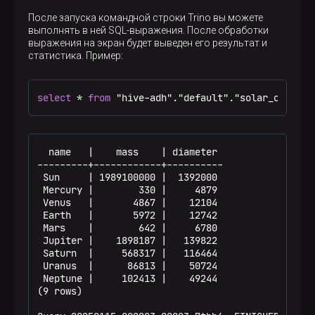
После запуска командной строки Trino вы можете
выполнять в ней SQL-выражения. После обработки
выражения на экран будет выведен его результат и
статистика. Пример:
select
*
from
 "hive-adh"."default"."solar_objects
  name   |    mass    | diameter

---------+------------+----------

 Sun     | 1989100000 |  1392000

 Mercury |        330 |     4879

 Venus   |       4867 |    12104

 Earth   |       5972 |    12742

 Mars    |        642 |     6780

 Jupiter |    1898187 |   139822

 Saturn  |     568317 |   116464

 Uranus  |      86813 |    50724

 Neptune |     102413 |    49244

(9 rows)
