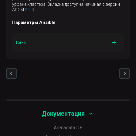
уровне кластера. Вкладка доступна начиная с версии
ADCM
2.2.0
.
Параметры Ansible
forks
Описание
Число параллельных процессов, генерируемых при
коммуникации с удаленными хостами
По умолчанию
5
Документация
Arenadata DB