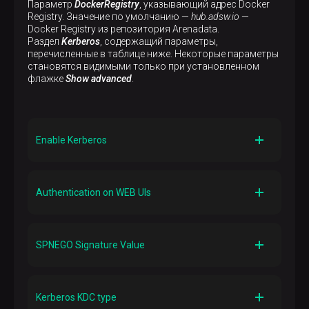
Параметр
DockerRegistry
, указывающий адрес Docker
Registry. Значение по умолчанию —
hub.adsw.io
—
Docker Registry из репозитория Arenadata.
Раздел
Kerberos
, содержащий параметры,
перечисленные в таблице ниже. Некоторые параметры
становятся видимыми только при установленном
флажке
Show advanced
.
Enable Kerberos
Описание
Включает аутентификацию Kerberos
Authentication on WEB UIs
Значение по умолчанию
False
Описание
Включает аутентификацию Kerberos для веб-
SPNEGO Signature Value
интерфейсов
Значение по умолчанию
Описание
False
Секретный ключ, используемый для генерации и
Kerberos KDC type
проверки подписи в протоколе HTTP-