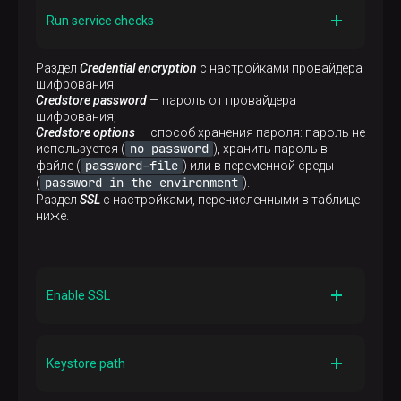
файлов. Данный параметр учитывается в
Активирует возможность обновлять
Run service checks
действиях
Expand
и
Install
. Бандл ADCM установит
конфигурации сервисов и клиентов
owner и разрешения для keytab-файлов только
если этот флаг установлен. В случае отсутствия
Значение по умолчанию
Описание
Раздел
Credential encryption
с настройками провайдера
прав администратора пользователь должен
True
Активирует возможность проводить проверку
шифрования:
предоставить подготовленный keytab-файл с
сервисов
Credstore password
— пароль от провайдера
правильно установленными owner и
шифрования;
разрешениями (см.
Рекомендации для
Значение по умолчанию
Credstore options
— способ хранения пароля: пароль не
пользовательских keytab-файлов
)
True
no password
используется (
), хранить пароль в
password-file
файле (
Значение по умолчанию
) или в переменной среды
password in the environment
True
(
).
Раздел
SSL
с настройками, перечисленными в таблице
ниже.
Enable SSL
Описание
Включает использование SSL
Keystore path
Значение по умолчанию
false