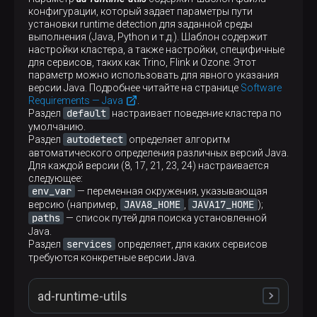
Значение по умолчанию
конфигурации, который задает параметры пути
true
установки runtime detection для заданной среды
выполнения (Java, Python и т.д.). Шаблон содержит
настройки кластера, а также настройки, специфичные
для сервисов, таких как Trino, Flink и Ozone. Этот
параметр можно использовать для явного указания
версии Java. Подробнее читайте на странице
Software
Requirements — Java
.
default
Раздел
настраивает поведение кластера по
умолчанию.
autodetect
Раздел
определяет алгоритм
автоматического определения различных версий Java.
Для каждой версии (8, 17, 21, 23, 24) настраивается
следующее:
env_var
— переменная окружения, указывающая
JAVA8_HOME
JAVA17_HOME
версию (например,
,
);
paths
— список путей для поиска установленной
Java.
services
Раздел
определяет, для каких сервисов
требуются конкретные версии Java.
ad-runtime-utils