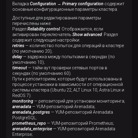
Вкладка
Configuration → Primary configuration
содержит
основные конфигурационные параметры кластера.
Доступные для редактирования параметры
перечислены ниже:
Раздел
Reliability control
. Отображается, если
активирован переключатель
Show advanced
. Раздел
содержит следующие настройки:
retries
— количество попыток для операций в кластере
(по умолчанию 20);
delay
— задержка между попытками в секундах (по
умолчанию 10);
timeout
— тайм-аут проверки сетевых портов в
секундах (по умолчанию 60).
Пути к репозиториям, которые будут использованы в
процессе установки в зависимости от операционной
системы кластера (Ubuntu 22, ALT Linux 10, Astra Linux и
RedOS 7):
monitoring
— репозиторий для установки мониторинга;
arenadata
— YUM-репозиторий Arenadata;
arenadata_postgres
— YUM-репозиторий Arenadata
PostgreSQL;
prometheus_repo
— YUM-репозиторий Prometheus;
arenadata_enterprise
— YUM-репозиторий Arenadata
Enterprise;