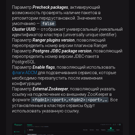
Параметр
Precheck packages
, активирующий
возможность проверять наличие пакетов в
default
:
репозитории перед установкой. Значение по
runtimes
:
false
умолчанию —
.
java
:
Cluster UUID
— отображает универсальный уникальный
version
: 
"8"
идентификатор кластера (universally unique identifier).
env_var
: 
JAVA_HOME
Параметр
Ranger plugins version
, позволяющий
переопределить номер версии плагинов Ranger.
autodetect
:
Параметр
Postgres JDBC package version
, позволяющий
runtimes
:
переопределить номер версии JDBC-пакета
java
:
PostgreSQL.
"8"
:
Параметр
Enable flags
, позволяющий использовать
env_var
: 
JAVA8_HOME
флаги ADCM
для подсвечивания сервисов, которые
paths
:
необходимо перезапустить после изменения
-
/usr/java/jdk1.8
конфигурации.
-
/usr/java/jre1.8
Параметр
External Zookeeper
, позволяющий указать
-
/usr/lib/jvm/j2sdk1.8-oracle
ссылку на подключение ко внешнему ZooKeeper в
-
/usr/lib/jvm/j2sdk1.8-oracle/jre
<fqdn1>:<port>,<fqdn2>:<port>,…​
формате
. Все
-
/usr/lib/jvm/java-8-oracle
установленные в кластере сервисы будут
-
/usr/lib/jdk8-latest
использовать указанную ссылку.
-
/usr/lib/jvm/java-1.8.0
-
/usr/lib/jvm/java-1.8.0-oracle
-
/usr/lib/jvm/bellsoft-java8-amd64
-
/usr/lib/jvm/java-arenadata-openjdk