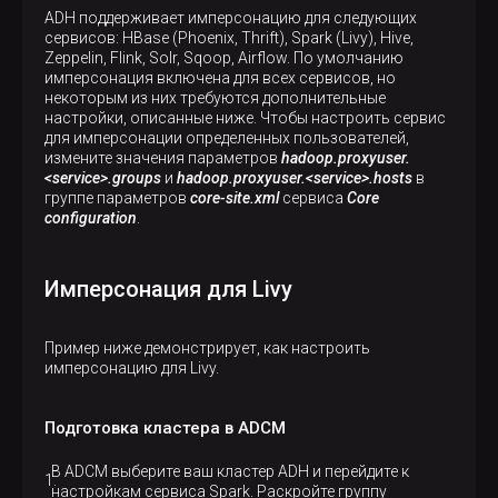
ADH поддерживает имперсонацию для следующих
сервисов: HBase (Phoenix, Thrift), Spark (Livy), Hive,
Zeppelin, Flink, Solr, Sqoop, Airflow. По умолчанию
имперсонация включена для всех сервисов, но
некоторым из них требуются дополнительные
настройки, описанные ниже. Чтобы настроить сервис
для имперсонации определенных пользователей,
измените значения параметров
hadoop.proxyuser.
<service>.groups
и
hadoop.proxyuser.<service>.hosts
в
группе параметров
core-site.xml
сервиса
Core
configuration
.
Имперсонация для Livy
Пример ниже демонстрирует, как настроить
имперсонацию для Livy.
Подготовка кластера в ADCM
В ADCM выберите ваш кластер ADH и перейдите к
настройкам сервиса Spark. Раскройте группу