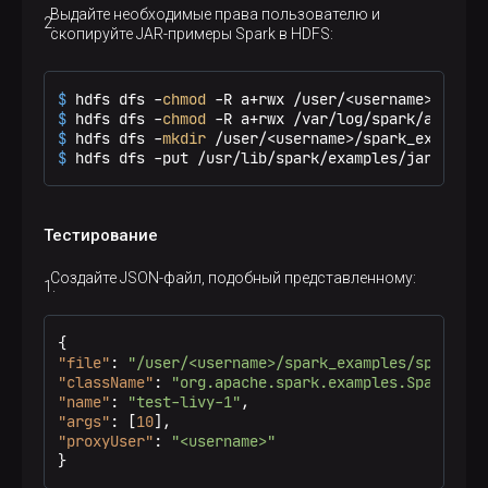
Выдайте необходимые права пользователю и
скопируйте JAR-примеры Spark в HDFS:
$ 
hdfs dfs -
chmod
 -R a+rwx /user/<username>
$ 
hdfs dfs -
chmod
 -R a+rwx /var/log/spark/apps
$ 
hdfs dfs -
mkdir
 /user/<username>/spark_examples
$ 
hdfs dfs -put /usr/lib/spark/examples/jars/* /u
Тестирование
Создайте JSON-файл, подобный представленному:
{
"file"
:
"/user/<username>/spark_examples/spark-ex
"className"
:
"org.apache.spark.examples.SparkPi"
,
"name"
:
"test-livy-1"
,
"args"
:
[
10
]
,
"proxyUser"
:
"<username>"
}