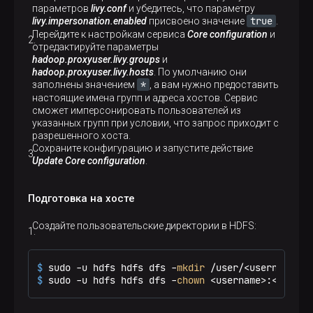
параметров
livy.conf
и убедитесь, что параметру
true
livy.impersonation.enabled
присвоено значение
.
Перейдите к настройкам сервиса
Core configuration
и
отредактируйте параметры
hadoop.proxyuser.livy.groups
и
hadoop.proxyuser.livy.hosts
. По умолчанию они
*
заполнены значением
, а вам нужно предоставить
настоящие имена групп и адреса хостов. Сервис
сможет имперсонировать пользователей из
указанных групп при условии, что запрос приходит с
разрешенного хоста.
Сохраните конфигурацию и запустите действие
Update Core configuration
.
Подготовка на хосте
Создайте пользовательские директории в HDFS:
$ 
sudo -u hdfs hdfs dfs -
mkdir
 /user/<username>
$ 
sudo -u hdfs hdfs dfs -
chown
 <username>:<group>