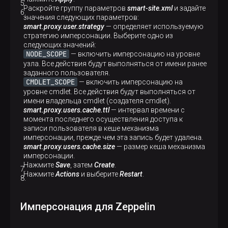
Раскройте группу параметров
smart-site.xml
и задайте
значения следующих параметров:
smart.proxy.user.strategy
— определяет используемую
стратегию имперсонации. Выберите одно из
следующих значений:
NODE_SCOPE
— включить имперсонацию на уровне
узла. Все действия будут выполняться от имени ранее
заданного пользователя.
CMDLET_SCOPE
— включить имперсонацию на
уровне cmdlet. Все действия будут выполняться от
имени владельца cmdlet (создателя cmdlet).
smart.proxy.users.cache.ttl
— интервал времени с
момента последнего осуществления доступа к
записи пользователя в кеше механизма
имперсонации, прежде чем эта запись будет удалена.
smart.proxy.users.cache.size
— размер кеша механизма
имперсонации.
Нажмите
Save
, затем
Create
.
Нажмите
Actions
и выберите
Restart
.
Имперсонация для Zeppelin