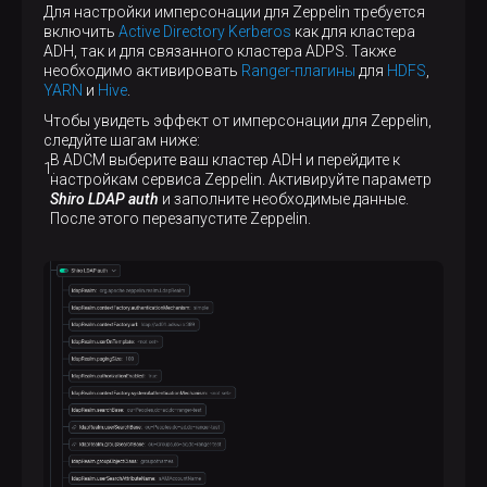
Для настройки имперсонации для Zeppelin требуется
включить
Active Directory Kerberos
как для кластера
ADH, так и для связанного кластера ADPS. Также
необходимо активировать
Ranger-плагины
для
HDFS
,
YARN
и
Hive
.
Чтобы увидеть эффект от имперсонации для Zeppelin,
следуйте шагам ниже:
В ADCM выберите ваш кластер ADH и перейдите к
настройкам сервиса Zeppelin. Активируйте параметр
Shiro LDAP auth
и заполните необходимые данные.
После этого перезапустите Zeppelin.