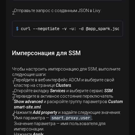
Отправьте запрос с созданным JSON в Livy:
$ 
curl --negotiate -v -u: -d @app_spark.json -H 
"
Имперсонация для SSM
p
Чтобы настроить имперсонацию для SSM, выполните
следующие шаги:
Перейдите в веб-интерфейс ADCM и выберите свой
кластер на странице
Clusters
.
Откройте вкладку
Services
и выберите сервис
SSM
.
Переведите в активное состояние переключатель
Show advanced
и раскройте группу параметров
Custom
smart-site.xml
.
Нажмите
Add property
и задайте следующие значения:
smart.proxy.user
Имя параметра —
;
Значение параметра — имя пользователя для
имперсонации.
Нажмите
Apply
.