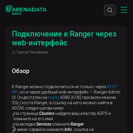
Подключение к Ranger через
web-интерфейс
Сергей Тихомиров
Обзор
К Ranger можно подключиться не только через
REST
API
, но и через удобный web-интерфейс — Ranger Admin
UI. Он доступен на
порту
6080 (6182 при включенном
SSL) хоста Ranger, а ссылку на него можно найти в
ADCM, следуя шагам ниже:
На странице
Clusters
найдите ваш кластер ADPS и
кликните на его имя.
На вкладке
Services
кликните
Ranger
.
В меню сервиса нажмите
Info
, ссылка на