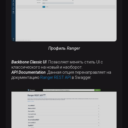
Профиль Ranger
Backbone Classic UI
. Позволяет менять стиль UI с
классического на новый и наоборот.
API Documentation
. Данная опция перенаправляет на
документацию
Ranger REST API
в Swagger.