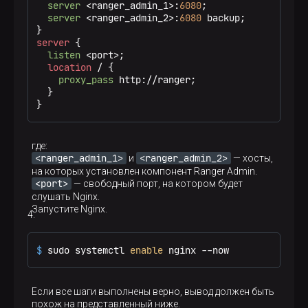
server
 <ranger_admin_1>:
6080
;

server
 <ranger_admin_2>:
6080
 backup;

server
 {

listen
 <port>;

location
 / {

proxy_pass
 http://ranger;

  }

}
где:
<ranger_admin_1>
<ranger_admin_2>
и
— хосты,
на которых установлен компонент Ranger Admin.
<port>
— свободный порт, на котором будет
слушать Nginx.
Запустите Nginx.
$ 
sudo systemctl 
enable
 nginx --now
Если все шаги выполнены верно, вывод должен быть
похож на представленный ниже.