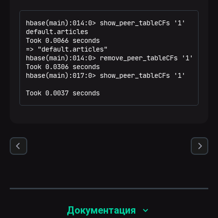
hbase(main):014:0> show_peer_tableCFs '1'

default.articles

Took 0.0066 seconds

=> "default.articles"

hbase(main):014:0> remove_peer_tableCFs '1', {'art
Took 0.0306 seconds

hbase(main):017:0> show_peer_tableCFs '1'

Took 0.0037 seconds
Документация