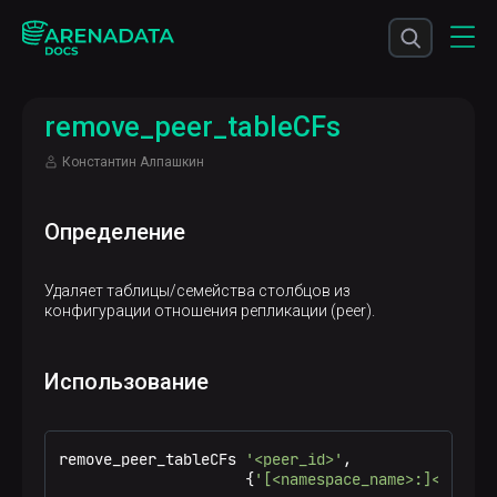
remove_peer_tableCFs
Константин Алпашкин
Определение
Удаляет таблицы/семейства столбцов из
конфигурации отношения репликации (peer).
Использование
remove_peer_tableCFs 
'<peer_id>'
,

                     {
'[<namespace_name>:]<table_