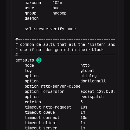
    maxconn     1024

timeout
http-request    10s
    user        hue

timeout
queue           1m
    group       hadoop

timeout
connect         10s
    daemon

timeout
client          1m
timeout
server          1m
    ssl-server-verify none

timeout
http-keep-alive 10s
timeout
check           10s
#-------------------------------------------------
# common defaults that all the 'listen' and 'backe
listen
stats
# use if not designated in their block

bind
*:7001
#-------------------------------------------------
stats
enable
defaults 
stats
uri /
p
    mode                    http

    log                     global

frontend
hue_http_in
    option                  httplog

bind
*:8000
    option                  dontlognull

default_backend
hue_http_servers
    option http-server-close

    option forwardfor       except 127.0.0.0/8

backend
hue_http_servers
    option                  redispatch

balance
first
    retries                 3

    timeout http-request    10s

server
hue-server-1 test-3.ru-central1.inte
    timeout queue           1m

bdo@test-2
:
/etc/adh-haproxy/conf$ cat haproxy-h
    timeout connect         10s

#----------------------------------------------
    timeout client          1m

# Global settings
    timeout server          1m

#----------------------------------------------