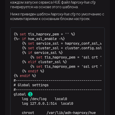
каждом запуске сервиса HUE файл
haproxy-hue.cfg
global
генерируется на основе этого шаблона.
log
/dev/log    local0
log
127.0.0.1:514  local0
Ниже приведен шаблон
haproxy-hue.cfg
по умолчанию с
комментариями к основным блокам настроек.
chroot
/var/lib/adh-haproxy/hue
maxconn
1024
user
hue
{% 
set
 tls_haproxy_pem = '' %}
group
hadoop
{%- 
if
 hue_ssl_enable -%}
daemon
{% 
set
 service_ssl = haproxy_conf_ssl_vars | 
{% 
set
 cluster_ssl = cluster.config.ssl_defau
ssl-server-verify
none
{% 
if
 service_ssl %}
{% 
set
 tls_haproxy_pem = 'ssl crt ' ~ ser
#----------------------------------------------
{% 
elif
 cluster_ssl %}
# common defaults that all the 'listen' and 'ba
{% 
set
 tls_haproxy_pem = 'ssl crt ' ~ clu
# use if not designated in their block
{% 
endif
 %}
#----------------------------------------------
{% 
endif
 %}
defaults
#-------------------------------------------------
mode
http
# Global settings

log
global
#-------------------------------------------------
option
httplog
global 
option
dontlognull
    log /dev/log    local0

option
http-server-close
    log 127.0.0.1:514  local0

option
forwardfor       except 127.0.0.0/8
option
redispatch
    chroot      /var/lib/adh-haproxy/hue

retries
3