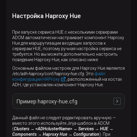
Настройка Haproxy Hue
При запуске сервиса HUE с несколькими серверами
ADCM автоматически настраивает компонент Haproxy
Hue для маршрутизации входящих запросов к
серверам HUE, поэтому ручная настройка сервиса не
требуется. Но вы можете дополнительно настроить
поведение Haproxy Hue, как описано ниже.
Основным файлом настроек для Haproxy Hue является
/etc/adh-haproxy/conf/haproxy-hue.cfg
. Это
файл
конфигурации HAProxy
, расположенный на хостах
ADH, где установлен компонент Haproxy Hue.
Пример haproxy-hue.cfg
Данный файл не следует редактировать вручную —
вместо этого используйте Jinja-шаблон в ADCM
#----------------------------------------------
(
Clusters → <ADHclusterName> → Services → HUE →
# Global settings
Components → Haproxy Hue → Configuration
). При
#----------------------------------------------