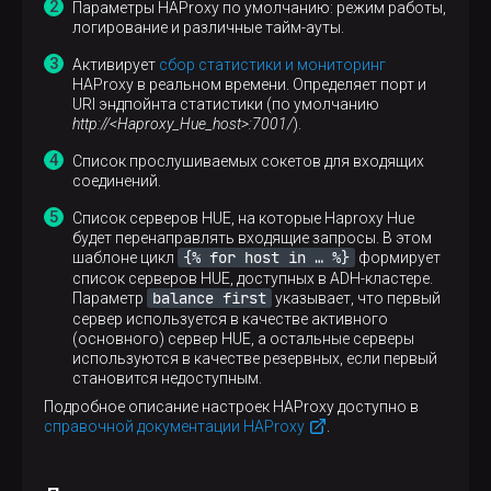
retries
3
Параметры HAProxy по умолчанию: режим работы,
timeout
http-request    10s
логирование и различные тайм-ауты.
timeout
queue           1m
timeout
connect         10s
Активирует
сбор статистики и мониторинг
timeout
client          1m
HAProxy в реальном времени. Определяет порт и
timeout
server          1m
URI эндпойнта статистики (по умолчанию
timeout
http-keep-alive 10s
http://<Haproxy_Hue_host>:7001/
).
timeout
check           10s
Список прослушиваемых сокетов для входящих
listen
stats
соединений.
bind
*:7001
stats
enable
Список серверов HUE, на которые Haproxy Hue
stats
uri /
будет перенаправлять входящие запросы. В этом
{% for host in …​ %}
шаблоне цикл
формирует
frontend
hue_http_in
список серверов HUE, доступных в ADH-кластере.
bind
*:8000
balance first
Параметр
указывает, что первый
default_backend
hue_http_servers
сервер используется в качестве активного
(основного) сервер HUE, а остальные серверы
backend
hue_http_servers
используются в качестве резервных, если первый
balance
first
становится недоступным.
Подробное описание настроек HAProxy доступно в
server
hue-server-1 test-1.ru-central1.inte
справочной документации HAProxy
.
server
hue-server-2 test-3.ru-central1.inte