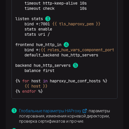
    timeout http-keep-alive 10s

global
    timeout check           10s

log
/dev/log    local0
log
127.0.0.1:514  local0
listen stats 
    bind *:7001 
{{ tls_haproxy_pem }}
chroot
/var/lib/adh-haproxy/hue
    stats enable

maxconn
1024
    stats uri /

user
hue
group
hadoop
frontend hue_http_in 
daemon
    bind *:
{{ roles_hue_vars_component_ports['hap
    default_backend hue_http_servers

ssl-server-verify
none
backend hue_http_servers 
#----------------------------------------------
    balance first

# common defaults that all the 'listen' and 'ba
# use if not designated in their block
{% 
for
 host 
in
 haproxy_hue_conf_hosts %}
#----------------------------------------------
{{ host }}
defaults
{% 
endfor
 %}
mode
http
log
global
option
httplog
option
dontlognull
Глобальные параметры HAProxy
: параметры
option
http-server-close
логирования, изменения корневой директории,
option
forwardfor       except 127.0.0.0/8
проверка сертификатов и прочие.
option
redispatch