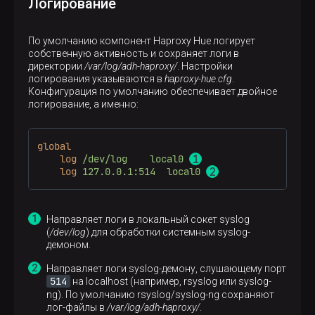
Логирование
По умолчанию компонент Haproxy Hue логирует
собственную активность и сохраняет логи в
директории
/var/log/adh-haproxy/
. Настройки
логирования указываются в
haproxy-hue.cfg
.
Конфигурация по умолчанию обеспечивает двойное
логирование, а именно:
global
log
/dev/log    local0 
log
127.0.0.1:514  local0 
Направляет логи в локальный сокет syslog
(
/dev/log
) для обработки системным syslog-
демоном.
Направляет логи syslog-демону, слушающему порт
514
на localhost (например, rsyslog или syslog-
ng). По умолчанию rsyslog/syslog-ng сохраняют
лог-файлы в
/var/log/adh-haproxy/
.