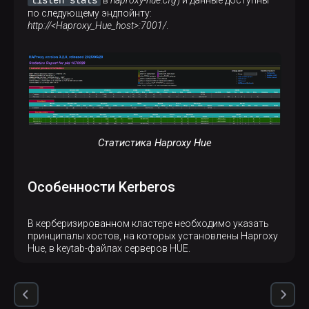
listen stats
в
haproxy-hue.cfg
) и данные доступны
по следующему эндпойнту:
http://<Haproxy_Hue_host>:7001/
.
Статистика Haproxy Hue
Особенности Kerberos
В керберизированном кластере необходимо указать
принципалы хостов, на которых установлены Haproxy
Hue, в keytab-файлах серверов HUE.