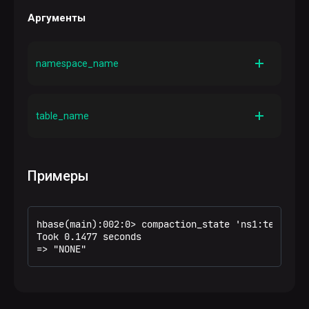
Аргументы
namespace_name
Описание
Имя пространства имен
table_name
Описание
Имя таблицы
Примеры
hbase(main):002:0> compaction_state 'ns1:temp2'

Took 0.1477 seconds

=> "NONE"