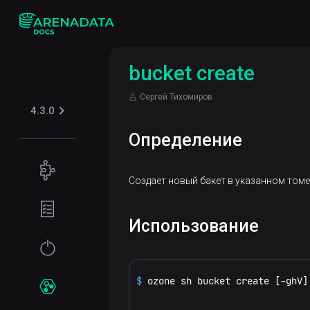
bucket create
Сергей Тихомиров
4.3.0
Определение
Концепции
Создает новый бакет в указанном томе
Поддерживаемые
Подготовка
табличные
окружения
Использование
форматы
Требования
Начало
Iceberg
Безопасность
к файловой
работы
системе
$ 
ozone sh bucket create [-ghV]
Kerberos
Установка
Сервисы
                               
Требования