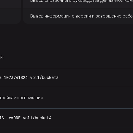
Вывод справочного руководства для данной ко
Вывод информации о версии и завершение раб
й:
a=1073741824 vol1/bucket3
тройками репликации:
IS -r=ONE vol1/bucket4