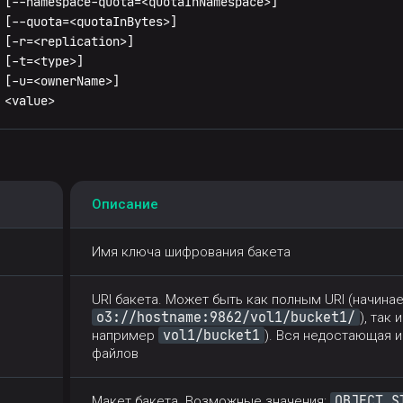
 [--namespace-quota=<quotaInNamespace>]

 [--quota=<quotaInBytes>]

[-r=<replication>]

[-t=<type>]

[-u=<ownerName>]

 <value>
Описание
Имя ключа шифрования бакета
URI бакета. Может быть как полным URI (начина
o3://hostname:9862/vol1/bucket1/
), так
vol1/bucket1
например
). Вся недостающая 
файлов
OBJECT_S
Макет бакета. Возможные значения: