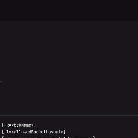
.
 [-k=<bekName>]
 [-l=<allowedBucketLayout>]
