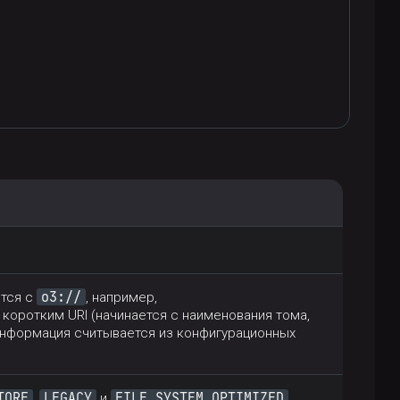
o3://
ется с
, например,
 и коротким URI (начинается с наименования тома,
информация считывается из конфигурационных
TORE
LEGACY
FILE_SYSTEM_OPTIMIZED
,
и
,