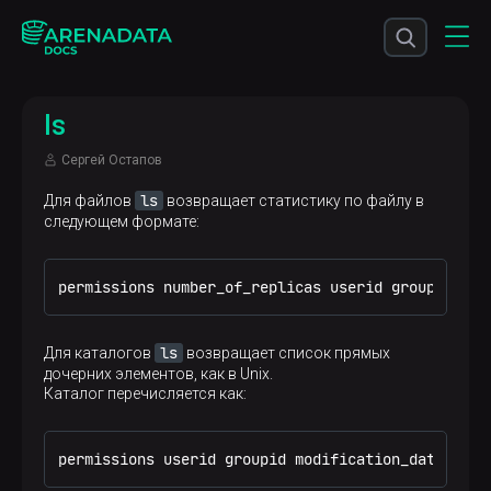
ls
Сергей Остапов
ls
Для файлов
возвращает статистику по файлу в
следующем формате:
permissions number_of_replicas userid groupid fil
ls
Для каталогов
возвращает список прямых
дочерних элементов, как в Unix.
Каталог перечисляется как:
permissions userid groupid modification_date modi