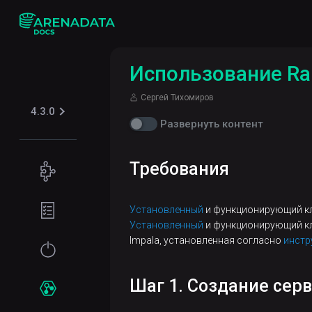
Использование Ran
Сергей Тихомиров
4.3.0
Развернуть контент
Требования
Концепции
Поддерживаемые
Подготовка
Установленный
и функционирующий кла
табличные
окружения
Установленный
и функционирующий кла
форматы
Impala, установленная согласно
инстр
Требования
Начало
Iceberg
Безопасность
к файловой
работы
системе
Шаг 1. Создание серв
Kerberos
Установка
Сервисы
Требования