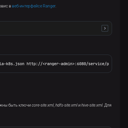
рвис в
веб-интерфейсе Ranger
.
la-k8s.json http://<ranger-admin>:6080/service/public/v2
олжны быть ключи
core-site.xml
,
hdfs-site.xml
и
hive-site.xml
. Для
{'actions':['METADATA OPERATION'], 'isAudited': false}, 