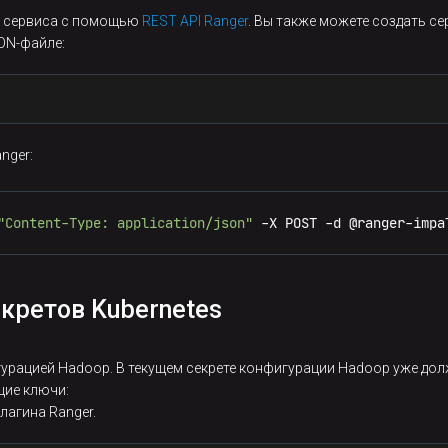
е сервиса с помощью
REST API Ranger
. Вы также можете создать се
ON-файле:
nger:
"Content-Type: application/json"
 -X POST -d @ranger-impa
,
 Kubernetes Impala"
,
кретов Kubernetes
игурацией Hadoop. В текущем секрете конфигурации Hadoop уже д
ers"
:
"[ {'accessResult': 'DENIED', 'isAudited': true}, 
щие ключи:
org.apache.hive.jdbc.HiveDriver"
,
лагина Ranger.
//10.92.41.149:21050"