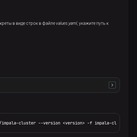
server
</
value
>
екреты в виде строк в файле
values.yaml
, укажите путь к
data.Hadoop-<cluster_id>.solr.server
.
/impala-cluster --version <version> -f impala-cluster-va