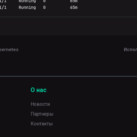
1/1     Running   0          65m

1/1     Running   0          65m
ода.
Impala.
bernetes
Испол
О нас
Новости
Партнеры
Контакты