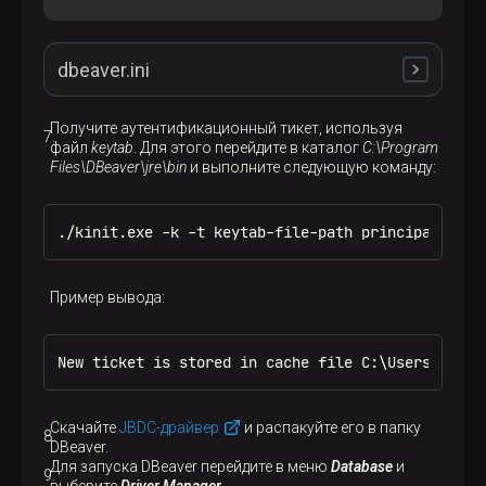
};
dbeaver.ini
Получите аутентификационный тикет, используя
файл
keytab
. Для этого перейдите в каталог
C:\Program
-startup

Files\DBeaver\jre\bin
и выполните следующую команду:
plugins/org.eclipse.equinox.launcher_1.6.200.v20
--launcher.library

plugins/org.eclipse.equinox.launcher.win32.win32
-vmargs

./kinit.exe -k -t keytab-file-path principal_name
-XX:+IgnoreUnrecognizedVMOptions

--add-modules=ALL-SYSTEM

-Dosgi.requiredJavaVersion=11

Пример вывода:
-Xms64m

-Xmx1024m

-Djava.security.krb5.conf=C:\Program Files\DBeav
New ticket is stored in cache file C:\Users\Admin
-Djava.security.auth.login.config=jaas.conf

-Djavax.security.auth.useSubjectCredsOnly=false
Скачайте
JBDC-драйвер
и распакуйте его в папку
DBeaver.
Для запуска DBeaver перейдите в меню
Database
и