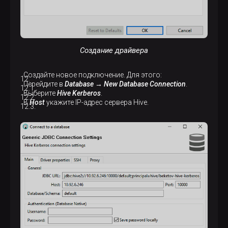
Создание драйвера
Создайте новое подключение. Для этого:
Перейдите в
Database → New Database Connection
.
Выберите
Hive Kerberos
.
В
Host
укажите IP-адрес сервера Hive.