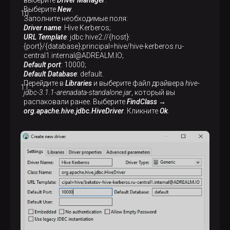
выберите
Driver Manager
.
Выберите
New
.
Заполните необходимые поля:
Driver name
: Hive Kerberos;
URL Template
: jdbc:hive2://{host}:
{port}/{database};principal=hive/hive-kerberos.ru-
central1.internal@ADREALM.IO;
Default port
: 10000;
Default Database
: default.
Перейдите в
Libraries
и выберите файл драйвера
hive-
jdbc-3.1.1-arenadata-standalone.jar
, который вы
распаковали ранее. Выберите
FindClass →
org.apache.hive.jdbc.HiveDriver
. Кликните
Ok
.
p