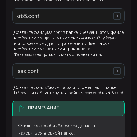
krb5.conf
Создайте файл
jaas.conf
в папке DBeaver. В этом файле
необходимо задать путь к основному файлу
keytab
,
[libdefaults]

используемому для подключения к Hive. Также
default_realm = ADREALM.IO

необходимо указать имя принципала.
dns_lookup_realm = false

Файл
jaas.conf
должен иметь следующий вид:
dns_lookup_kdc = false

ticket_lifetime = 24h

#renew_lifetime = 7d

jaas.conf
forwardable = true

[realms]

Создайте файл
dbeaver.ini
, расположенный в папке
ADREALM.IO = {

DBeaver, и добавьте пути к файлам
jaas.conf
и
krb5.conf
.
kdc = kerberos-server.ru-central1.internal

Client {

admin_server = kerberos-server.ru-central1.inter
com.sun.security.auth.module.Krb5LoginModule req
}

doNotPrompt=true

ПРИМЕЧАНИЕ
useKeyTab=true

[domain_realm]

keyTab="C:/Users/Administrator/Downloads/hive.ke
.adrealm.io = ADREALM.IO

useTicketCache=false

Файлы
jaas.conf
и
dbeaver.ini
должны
adrealm.io = ADREALM.IO

renewTGT=false

.adrealm.io = ADREALM.IO
principal="hive/hive-kerberos.ru-central1.intern
находиться в одной папке.