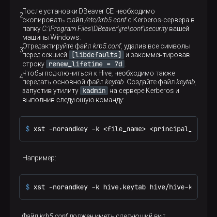
После установки DBeaver CE необходимо
скопировать файл
/etc/krb5.conf
c Kerberos-сервера в
папку
C:\Program Files\DBeaver\jre\conf\security
вашей
машины Windows.
Отредактируйте файл
krb5.conf
, удалив все символы
[libdefaults]
перед секцией
и закомментировав
renew_lifetime = 7d
строку
.
Чтобы подключиться к Hive, необходимо также
передать основной файл
keytab
. Создайте файл
keytab
,
kadmin
запустив утилиту
на сервере Kerberos и
выполнив следующую команду:
$ 
xst -norandkey -k <file_name> <principal_name>
Например:
$ 
xst -norandkey -k hive.keytab hive/hive-kerbero
Файл
krb5.conf
должен иметь следующий вид: