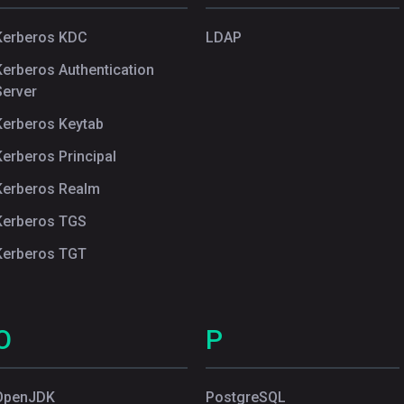
Kerberos KDC
LDAP
Kerberos Authentication
Server
Kerberos Keytab
Kerberos Principal
Kerberos Realm
Kerberos TGS
Kerberos TGT
O
P
OpenJDK
PostgreSQL