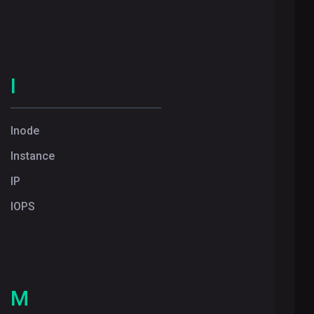
I
Inode
Instance
IP
IOPS
M