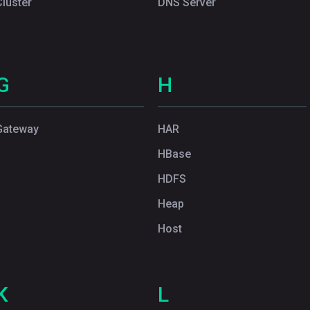
Cluster
DNS Server
G
H
Gateway
HAR
HBase
HDFS
Heap
Host
K
L