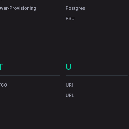
Over-Provisioning
Postgres
PSU
T
U
TCO
URI
URL