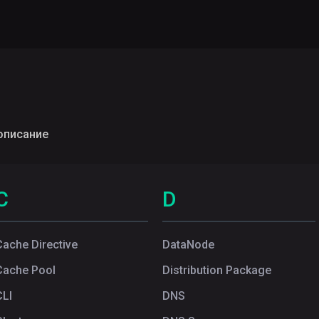
описание
C
D
Cache Directive
DataNode
Cache Pool
Distribution Package
CLI
DNS