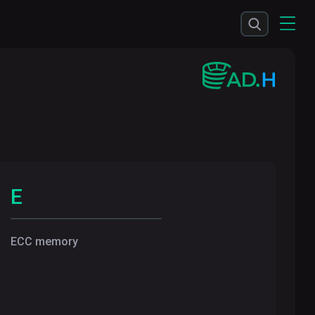
E
ECC memory