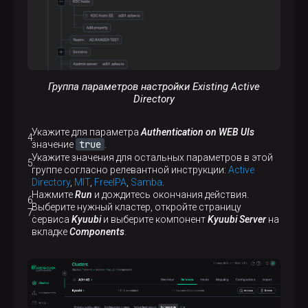
Группа параметров настройки Existing Active
Directory
Укажите для параметра
Authentication on WEB UIs
true
значение
.
Укажите значения для остальных параметров в этой
группе согласно релевантной инструкции:
Active
Directory
,
MIT
,
FreeIPA
,
Samba
.
Нажмите
Run
и дождитесь окончания действия.
Выберите нужный кластер, откройте страницу
сервиса
Kyuubi
и выберите компонент
Kyuubi Server
на
вкладке
Components
.