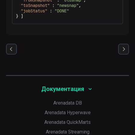
"fromSnapshot"
:
"oldsnap"
,
"toSnapshot"
:
"newsnap"
,
"jobStatus"
:
"DONE"
}
]
Документация
Arenadata DB
Arenadata Hyperwave
Arenadata QuickMarts
Arenadata Streaming