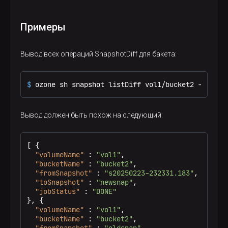
Описание
Вывод информации о версии и завершение работы
Примеры
Вывод всех операций SnapshotDiff для бакета:
$ 
ozone sh snapshot listDiff vol1/bucket2 -a
Вывод должен быть похож на следующий:
[
{
"volumeName"
:
"vol1"
,
"bucketName"
:
"bucket2"
,
"fromSnapshot"
:
"s20250223-232331.183"
,
"toSnapshot"
:
"newsnap"
,
"jobStatus"
:
"DONE"
}
,
{
"volumeName"
:
"vol1"
,
"bucketName"
:
"bucket2"
,