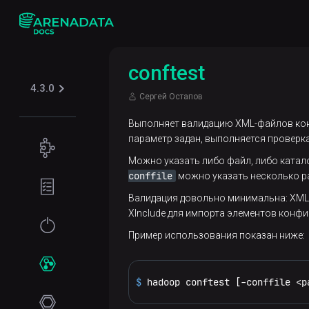
conftest
4.3.0
Сергей Остапов
Выполняет валидацию XML-файлов кон
параметр задан, выполняется проверк
Концепции
Можно указать либо файл, либо катало
Поддерживаемые
Подготовка
conffile
можно указать несколько р
табличные
окружения
Валидация довольно минимальна: XML а
форматы
XInclude для импорта элементов конфи
Требования
Начало
Iceberg
Безопасность
к файловой
Пример использования показан ниже:
работы
системе
Kerberos
Установка
Сервисы
$ 
hadoop conftest [-conffile <p
Требования
Online-
Использование
к сети
ADPG