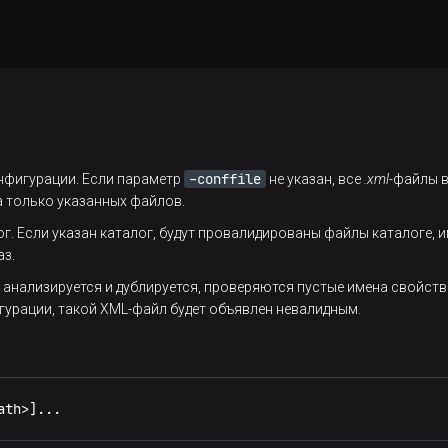
-conffile
фигурации. Если параметр
не указан, все
.xml
-файлы 
а только указанных файлов.
г. Если указан каталог, будут провалидированы файлы каталоге,
аз.
нализируется и дублируется, проверяются пустые имена свойств. 
гурации, такой XML-файл будет объявлен невалидным.
ath>]...