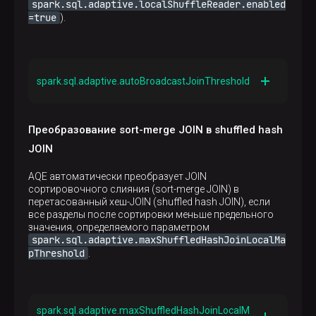
spark.sql.adaptive.localShuffleReader.enabled
=true
).
spark.sql.adaptive.autoBroadcastJoinThreshold
Описание
Устанавливает максимальный размер (в байтах)
Преобразование sort-merge JOIN в shuffled hash
для таблицы, которая будет транслироваться на
JOIN
все worker-узлы при выполнении JOIN. Установка
-1
значения
отключает трансляцию. Значение по
AQE автоматически преобразует JOIN
умолчанию берется из параметра
сортировочного слияния (sort-merge JOIN) в
spark.sql.autoBroadcastJoinThreshold
.
перетасованный хеш-JOIN (shuffled hash JOIN), если
Обратите внимание, что данный параметр
все разделы после сортировки меньше предельного
используется только в AQE
значения, определяемого параметром
spark.sql.adaptive.maxShuffledHashJoinLocalMa
Значение по умолчанию
pThreshold
—
.
spark.sql.adaptive.maxShuffledHashJoinLocalM