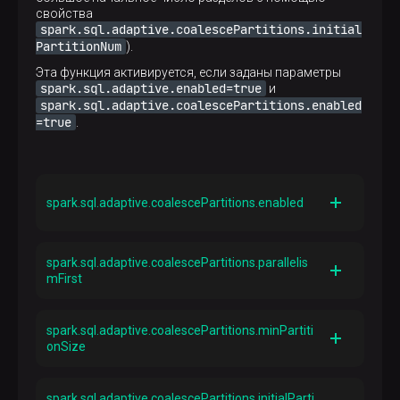
свойства
spark.sql.adaptive.coalescePartitions.initial
PartitionNum
).
Эта функция активируется, если заданы параметры
spark.sql.adaptive.enabled=true
и
spark.sql.adaptive.coalescePartitions.enabled
=true
.
spark.sql.adaptive.coalescePartitions.enabled
Описание
true
Если указано значение
и
spark.sql.adaptive.coalescePartitions.parallelis
spark.sql.adaptive.enabled=true
, Spark будет
mFirst
объединять смежные разделы перетасовки в
соответствии с целевым размером раздела
Описание
(определяется свойством
true
Если значение равно
, то при слиянии
spark.sql.adaptive.coalescePartitions.minPartiti
spark.sql.adaptive.advisoryPartitionSizeIn
смежных разделов Spark игнорирует целевой
onSize
Bytes
), чтобы избежать слишком большого
размер, указанный в
количества маленьких задач
spark.sql.adaptive.advisoryPartitionSizeIn
Описание
Bytes
(по умолчанию равен 64 МБ), и учитывает
Минимальный размер разделов перетасовки после
spark.sql.adaptive.coalescePartitions.initialParti