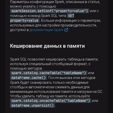
Параметры конфигурации Spark, описанные в статье,
можно указать с помощью
sparkSession.setConf("property=value")
или с
SET
помощью команд Spark SQL типа
property=value
. Больше информации о параметрах,
используемых для настройки производительности,
доступно в
документации Spark
.
Кеширование данных в памяти
Spark SQL позволяет кешировать таблицы в памяти,
используя специальный столбцовый формат, с
помощью методов
spark.catalog.cacheTable("tableName")
или
dataFrame.cache()
. После вызова этих методов
Spark будет сканировать только необходимые
столбцы и автоматически сжимать данные для
минимизации использования памяти и нагрузки на GC.
Чтобы удалить таблицу из памяти, используйте
spark.catalog.uncacheTable("tableName")
или
dataFrame.unpersist()
.