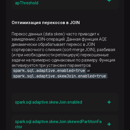
apThreshold
Описание
Устанавливает максимальный размер (в байтах)
Оптимизация перекосов в JOIN
для каждого раздела, который может быть
использован для построения локальной хеш-
Перекос данных (data skew) часто приводит к
таблицы. Если значение параметра больше или
замедлению JOIN-операций. Данная функция AQE
равно
динамически обрабатывает перекос в JOIN
spark.sql.adaptive.advisoryPartitionSizeIn
сортировочного слияния (sort-merge JOIN), разбивая
Bytes
, и все разделы также не превышают
(и при необходимости реплицируя) перекошенные
значение данного параметра, Spark будет
задачи на примерно одинаковые по размеру. Функция
использовать перетасованный хеш-JOIN вместо
активируется при установке параметров
сортированного JOIN, независимо от значения
spark.sql.adaptive.enabled=true
и
spark.sql.join.preferSortMergeJoin
spark.sql.adaptive.skewJoin.enabled=true
.
Значение по умолчанию
0
spark.sql.adaptive.skewJoin.enabled
Описание
true
Если установлено значение
и
spark.sql.adaptive.skewJoin.skewedPartitionFa
spark.sql.adaptive.enabled=true
, Spark
ctor