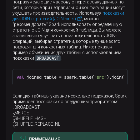
при работе с файловыми данными типа Parquet,
подразумевающие массовую перетасовку данных по
Значение по умолчанию
ORC и JSON
сети, которые при неправильной конфигурации могут
32
ухудшать производительность. Используя
подсказки
Значение по умолчанию
для JOIN-стратегий (JOIN hints)
, можно
10000
"рекомендовать" Spark использовать определенную
стратегию JOIN для конкретной таблицы. Вы можете
значительно улучшить производительность JOIN-
операций, выбирая стратегии, которые лучше всего
подходят для конкретных таблиц. Ниже показан
пример объединения двух таблиц с использованием
BROADCAST
подсказки
.
p
val
 joined_table = spark.table(
"src"
).join(spark.
Если для таблицы указано несколько подсказок, Spark
применяет подсказки со следующим приоритетом:
BROADCAST
MERGE
SHUFFLE_HASH
SHUFFLE_REPLACE_NL
ПРИМЕЧАНИЕ