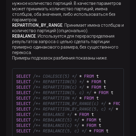
нужное количество партиций. В качестве параметров
может принимать количество партиций, имена
столбцов, оба значения, либо использоваться без
параметров.
REPARTITION_BY_RANGE
. Принимает имена столбцов и
количество партиций (опционально).
REBALANCE
. Используется для перераспределения
результатов запроса с целью сделать партиции
примерно одинакового размера, без существенного
перекоса.
Примеры подсказок разбиения показаны ниже.
SELECT
/*+ COALESCE(5) */
*
FROM
SELECT
/*+ REPARTITION(5) */
*
FROM
SELECT
/*+ REPARTITION(c) */
*
FROM
SELECT
/*+ REPARTITION(5, c) */
*
FROM
SELECT
/*+ REPARTITION */
*
FROM
SELECT
/*+ REPARTITION_BY_RANGE(c) */
*
FROM
SELECT
/*+ REPARTITION_BY_RANGE(5, c) */
*
FROM
SELECT
/*+ REBALANCE */
*
FROM
SELECT
/*+ REBALANCE(5) */
*
FROM
SELECT
/*+ REBALANCE(c) */
*
FROM
SELECT
/*+ REBALANCE(5, c) */
*
FROM
 t