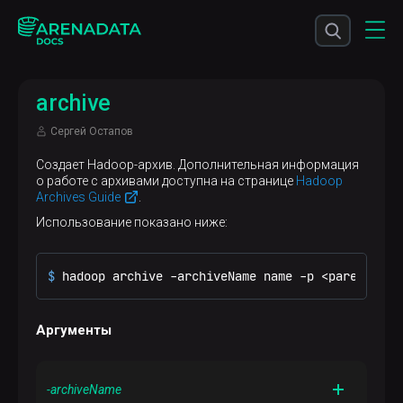
archive
Сергей Остапов
Создает Hadoop-архив. Дополнительная информация
о работе с архивами доступна на странице
Hadoop
Archives Guide
.
Использование показано ниже:
$ 
hadoop archive -archiveName name -p <parent> [-
Аргументы
-archiveName