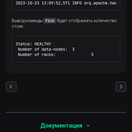
fi
2023-10-23 13:09:52,571 INFO org.apache.hadoop.ne
fsck
Вывод команды
будет отображать количество
стоек:
Status: HEALTHY

 Number of data-nodes:  3

 Number of racks:               3
Документация