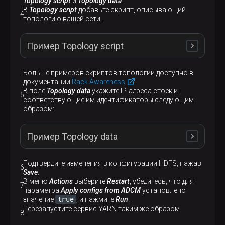
Topology script
и
Topology data
.
В
Topology script
добавьте скрипт, описывающий
топологию вашей сети.
Пример Topology script
Больше примеров скриптов топологии доступно в
документации
Rack Awareness
.
#!/bin/bash
В поле
Topology data
укажите IP-адреса стоек и
соответствующие им идентификаторы следующим
# Adjust/Add the property "net.topology.script.
образом:
# to core-site.xml with the "absolute" path the
# file.  ENSURE the file is "executable".
Пример Topology data
# Supply appropriate rack prefix
RACK_PREFIX=default

Подтвердите изменения в конфигурации HDFS, нажав
# To test, supply a hostname as script input:
Save
.
if
# This file should be:
 [ 
$#
 -gt 0 ]; 
then
В меню
Actions
выберите
Restart
, убедитесь, что для
#  - Placed in the /etc/hadoop/conf directory
параметра
Apply configs from ADCM
установлено
CTL_FILE=
#    - On the Namenode (and backups IE: HA, Fai
${CTL_FILE:-"topology.data"}
true
значение
, и нажмите
Run
.
#    - On the Job Tracker OR Resource Manager (
Перезапустите сервис YARN таким же образом.
HADOOP_CONF=
# This file should be placed in the /etc/hadoop
${HADOOP_CONF:-"/etc/hadoop/conf"}