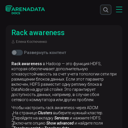
Rack awareness
Елена Костюченко
Развернуть контент
Rack awareness
в Hadoop — это функция HDFS,
которая обеспечивает дополнительную
отказоустойчивость за счет учета топологии сети при
размещении блоков данных. Если этот параметр
включен, HDFS разместит одну реплику блока в
DataNode на другой стойке. Это гарантирует
доступность данных, например, в случае сбоя
сетевого коммутатора или других проблем.
Чтобы настроить rack awareness через ADCM:
На странице
Clusters
выберите нужный кластер.
Перейдите на вкладку
Services
и нажмите HDFS.
Включите опцию
Show advanced
и найдите поля