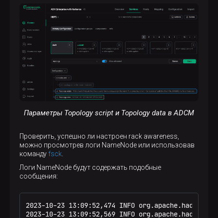
if
# Add Hostnames to this file. Format <host ip> 
 [ ! -f 
${HADOOP_CONF}
/
${CTL_FILE}
 ]; 
then
127.0.0.1 01

echo
 -n 
"/
$RACK_PREFIX
/rack "
127.0.0.2 02

exit
fi
127.0.0.3 03
while
 [ 
$#
 -gt 0 ] ; 
do
  nodeArg=
$1
exec
< 
${HADOOP_CONF}
/
${CTL_FILE}
  result=
""
while
read
 line ; 
do
    ar=( 
$line
 )

if
 [ 
"
${ar[0]}
"
 = 
"
$nodeArg
"
 ] ; 
then
      result=
"
${ar[1]}
"
Параметры Topology script и Topology data в ADCM
fi
done
shift
Проверить, успешно ли настроен rack awareness,
if
 [ -z 
"
$result
"
 ] ; 
then
можно просмотрев логи NameNode или использовав
echo
 -n 
"/
$RACK_PREFIX
/rack "
команду
fsck
.
else
Логи NameNode будут содержать подобные
echo
 -n 
"/
$RACK_PREFIX
/rack_
$result
 "
сообщения:
fi
done
else
2023-10-23 13:09:52,474 INFO org.apache.hadoop.ne
echo
 -n 
"/
$RACK_PREFIX
/rack "
2023-10-23 13:09:52,569 INFO org.apache.hadoop.ne