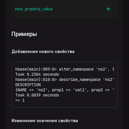
Описание
Имя свойства
new_property_value
Описание
Новое значение для указанного свойства
Примеры
Добавление нового свойства
hbase(main):009:0> alter_namespace 'ns2', {METHOD
Took 0.2304 seconds

hbase(main):010:0> describe_namespace 'ns2'

DESCRIPTION

{NAME => 'ns2', prop1 => 'val1', prop2 => 'val2', 
Took 0.0039 seconds

=> 1
Изменение значения свойства