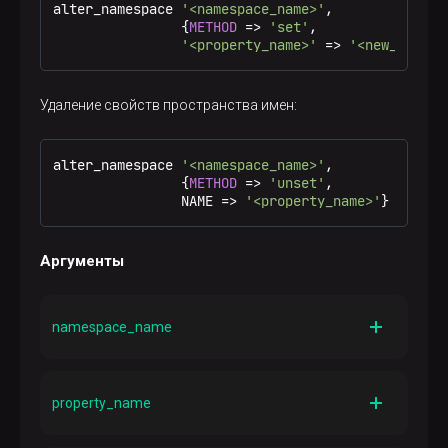
alter_namespace 
'<namespace_name>'
,

                {
METHOD
=
>
'set'
,

'<property_name>'
=
>
'<new_proper
Удаление свойств пространства имен:
alter_namespace 
'<namespace_name>'
,

                {
METHOD
=
>
'unset'
,

                NAME 
=
>
'<property_name>'
}
Аргументы
namespace_name
Описание
Имя пространства имен
property_name