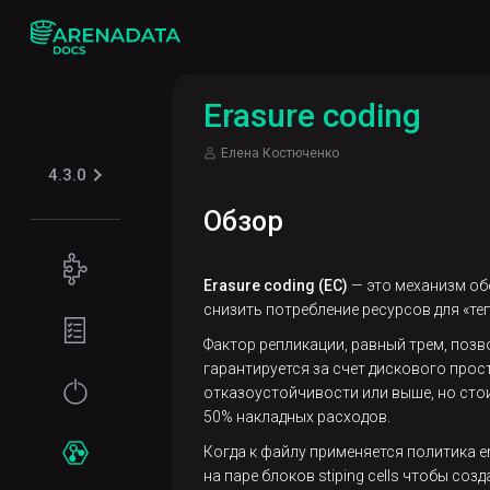
Erasure coding
Елена Костюченко
4.3.0
Обзор
Концепции
Erasure coding (EC)
— это механизм об
Поддерживаемые
снизить потребление ресурсов для «те
Подготовка
табличные
окружения
Фактор репликации, равный трем, поз
форматы
гарантируется за счет дискового прос
Требования
Начало
отказоустойчивости или выше, но стои
Iceberg
Безопасность
к файловой
работы
50% накладных расходов.
системе
Kerberos
Когда к файлу применяется политика e
Установка
Сервисы
на паре блоков stiping cells чтобы соз
Требования