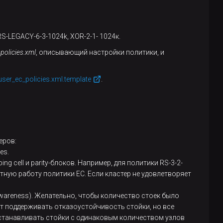
S-LEGACY-6-3-1024k, XOR-2-1- 1024к.
policies.xml
, описывающий настройки политики, и
user_ec_policies.xml.template
.
еров:
es.
g cell и parity-блоков. Например, для политики RS-3-2-
ектную работу политики EC. Если кластер не удовлетворяет
wareness). Желательно, чтобы количество стоек было
ет поддерживать отказоустойчивость стойки, но все
 устанавливать стойки с одинаковым количеством узлов