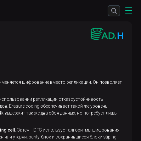
рименяется шифрование вместо репликации. Он позволяет
и использовании репликации отказоустойчивость
ов. Erasure coding обеспечивает такой же уровень
k выдержит так же два сбоя данных, но потребует лишь
ing cell
. Затем HDFS использует алгоритмы шифрования
ден или утерян, parity-блок и сохранившиеся блоки stiping