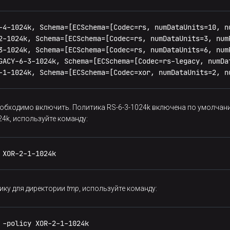
-4-1024k, Schema=[ECSchema=[Codec=rs, numDataUnits=10, n
2-1024k, Schema=[ECSchema=[Codec=rs, numDataUnits=3, num
3-1024k, Schema=[ECSchema=[Codec=rs, numDataUnits=6, num
GACY-6-3-1024k, Schema=[ECSchema=[Codec=rs-legacy, numDa
-1-1024k, Schema=[ECSchema=[Codec=xor, numDataUnits=2, n
еобходимо включить. Политика RS-6-3-1024k включена по умолчан
4k, используйте команду:
 XOR-2-1-1024k
ику для директории
tmp
, используйте команду:
 -policy XOR-2-1-1024k