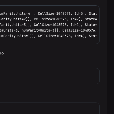
umParityUnits=4]], CellSize=1048576, Id=5], State=DISABLE
ParityUnits=2]], CellSize=1048576, Id=2], State=DISABLED

ParityUnits=3]], CellSize=1048576, Id=1], State=ENABLED

taUnits=6, numParityUnits=3]], CellSize=1048576, Id=3], S
umParityUnits=1]], CellSize=1048576, Id=4], State=DISABL
ию.