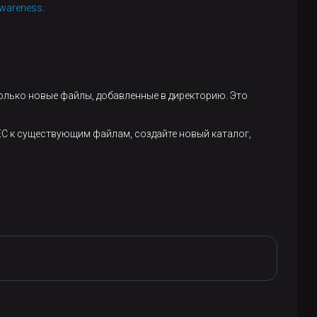
wareness
.
только новые файлы, добавленные в директорию. Это
 EC к существующим файлам, создайте новый каталог,