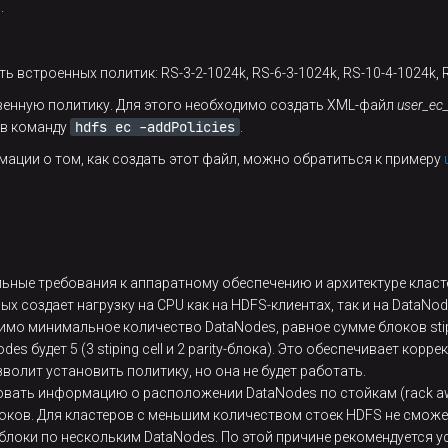
.
встроенных политик: RS-3-2-1024k, RS-6-3-1024k, RS-10-4-1024k, R
венную политику. Для этого необходимо создать XML-файл
user_ec_
hdfs ec -addPolicies
ав команду
.
ации о том, как создать этот файл, можно обратиться к примеру
льные требования к аппаратному обеспечению и архитектуре класт
 создает нагрузку на CPU как на HDFS-клиентах, так и на DataNod
димо минимальное количество DataNodes, равное сумме блоков stipin
 будет 5 (3 stiping cell и 2 parity-блока). Это обеспечивает корр
волит установить политику, но она не будет работать.
зовать информацию о расположении DataNodes по стойкам (rack a
локов. Для кластеров с меньшим количеством стоек HDFS не смож
-блоки по нескольким DataNodes. По этой причине рекомендуется