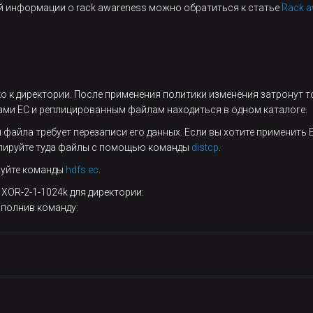
й информации о rack awareness можно обратиться к статье
Rack a
о к директории. После применения политики изменения затронут 
ми EC и реплицированным файлам находиться в одном каталоге.
 файла требует перезаписи его данных. Если вы хотите применить
копируйте туда файлы с помощью команды
distcp
.
зуйте команды
hdfs ec
.
XOR-2-1-1024k для директории:
ыполнив команду: