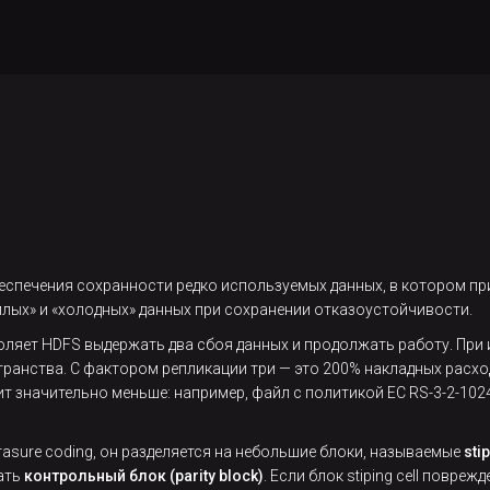
еспечения сохранности редко используемых данных, в котором п
плых» и «холодных» данных при сохранении отказоустойчивости.
воляет HDFS выдержать два сбоя данных и продолжать работу. Пр
транства. С фактором репликации три — это 200% накладных расход
т значительно меньше: например, файл с политикой ЕС RS-3-2-1024
rasure coding, он разделяется на небольшие блоки, называемые
stip
дать
контрольный блок (parity block)
. Если блок stiping cell повреж