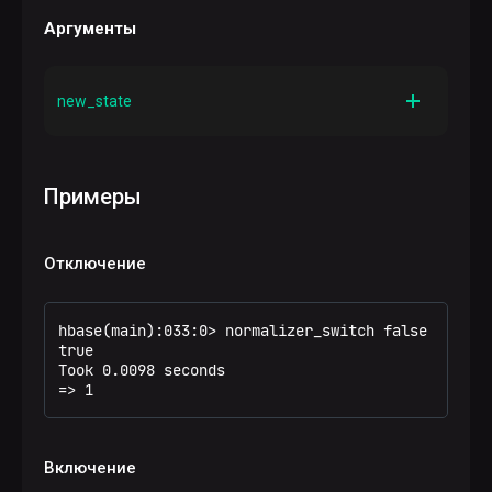
Аргументы
new_state
Описание
Логическое значение, определяющее новое
true
состояние Region Normalizer. Значение
Примеры
false
включает нормализатор,
— отключает
Отключение
hbase(main):033:0> normalizer_switch false

true

Took 0.0098 seconds

=> 1
Включение