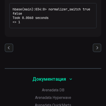
hbase(main):034:0> normalizer_switch true

false

Took 0.0060 seconds

=> 1
Документация
Arenadata DB
Arenadata Hyperwave
Arenadata QuickMarts