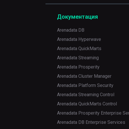
unpause
role
test
Документация
Arenadata DB
Arenadata Hyperwave
Arenadata QuickMarts
Arenadata Streaming
Arenadata Prosperity
Arenadata Cluster Manager
Arenadata Platform Security
Arenadata Streaming Control
Arenadata QuickMarts Control
Arenadata Prosperity Enterprise Se
Arenadata DB Enterprise Services