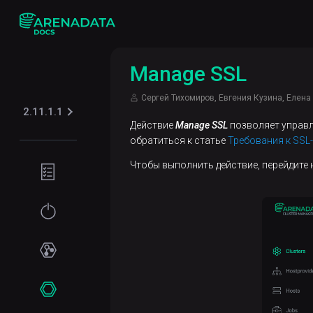
Manage SSL
Сергей Тихомиров, Евгения Кузина, Елен
2.11.1.1
Действие
Manage SSL
позволяет управл
обратиться к статье
Требования к SSL
Чтобы выполнить действие, перейдите 
Подготовка
окружения
Требования
Начало
к сети
работы
Программные
Установка
Сервисы
требования
Online-
ADPG
Операции
установка
с