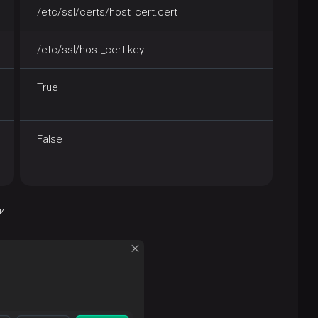
/etc/ssl/certs/host_cert.cert
/etc/ssl/host_cert.key
True
False
и.