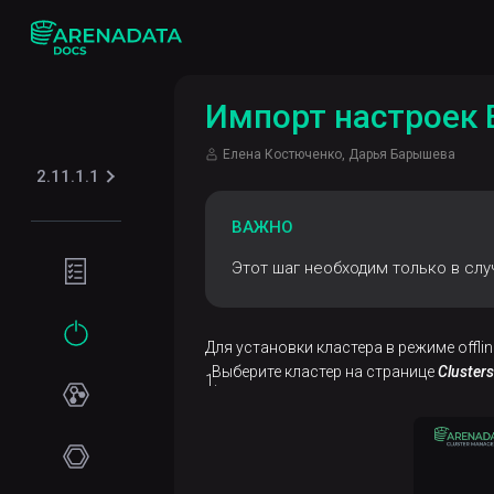
Импорт настроек 
Елена Костюченко, Дарья Барышева
2.11.1.1
ВАЖНО
Подготовка
Этот шаг необходим только в случ
окружения
Требования
Начало
Для установки кластера в режиме offlin
к сети
работы
Выберите кластер на странице
Clusters
Программные
Установка
требования
Online-
установка