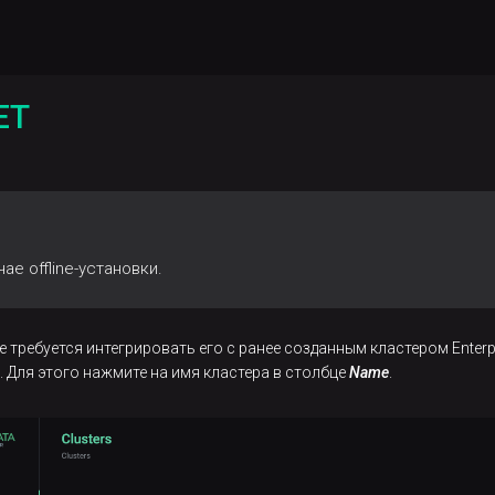
ET
ае offline-установки.
e требуется интегрировать его с ранее созданным кластером Enterpr
. Для этого нажмите на имя кластера в столбце
Name
.