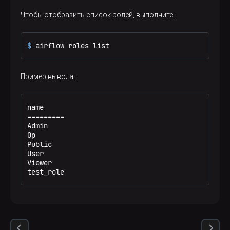
Чтобы отобразить список ролей, выполните:
$ 
airflow roles list
Пример вывода:
name

=========

Admin

Op

Public

User

Viewer

test_role