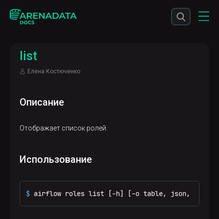
list
Елена Костюченко
Описание
Отображает список ролей.
Использование
$ 
airflow roles list [-h] [-o table, json, yaml, 