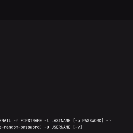
EMAIL -f FIRSTNAME -l LASTNAME [-p PASSWORD] -r
e-random-password] -u USERNAME [-v]