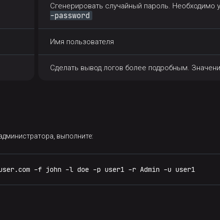
Сгенерировать случайный пароль. Необходимо у
-password
Имя пользователя
Сделать вывод логов более подробным. Значен
администратора, выполните:
user.com -f john -l doe -p user1 -r Admin -u user1