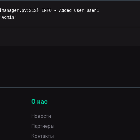
{manager.py:212} INFO - Added user user1

"Admin"
О нас
Новости
Партнеры
Контакты