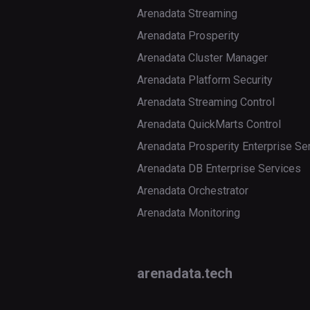
behaviours
Arenadata Streaming
next-
init
import
add-
Управление
execution
get
perms
Arenadata Prosperity
задачами
reset
list
Arenadata Cluster Manager
pause
hooks
create
clear
Управление
shell
set
Arenadata Platform Security
пользователями
report
links
del-
failed-
Arenadata Streaming Control
upgrade
perms
deps
add-
reserialize
list
Arenadata QuickMarts Control
role
delete
list
Arenadata Prosperity Enterprise Se
show
logging
create
Arenadata DB Enterprise Services
export
render
show-
secrets
Arenadata Orchestrator
delete
dependencies
import
run
Arenadata Monitoring
widgets
export
state
list
state
import
test
states-
arenadata.tech
for-
list
trigger
dag-