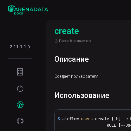
create
Елена Костюченко
2.11.1.1
Описание
Подготовка
Создает пользователя.
окружения
Требования
Начало
Использование
к сети
работы
Программные
Установка
Сервисы
требования
$ 
airflow 
users
 create [-h] -e 
Online-
ADPG
                     ROLE [--us
установка