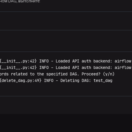
ном DAG, выполните:
{__init__.py:42} INFO - Loaded API auth backend: airflow.
{__init__.py:42} INFO - Loaded API auth backend: airflow.
ords related to the specified DAG. Proceed? (y/n)

{delete_dag.py:49} INFO - Deleting DAG: test_dag
