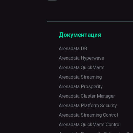
plugins
ET
DAG
через
delete
ADCM
rotate-
Установка
backfill
fernet-
export
кластера
key
delete
Документация
get
scheduler
details
Arenadata DB
import
standalone
list
Arenadata Hyperwave
list
Arenadata QuickMarts
sync-
list-
test
perm
Arenadata Streaming
import-
errors
Arenadata Prosperity
triggerer
Arenadata Cluster Manager
list-
version
jobs
Arenadata Platform Security
Arenadata Streaming Control
webserver
list-
Arenadata QuickMarts Control
runs