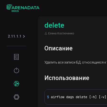
delete
Елена Костюченко
2.11.1.1
Описание
Подготовка
окружения
Удалить все записи БД, относящиеся к
Требования
Начало
Использование
к сети
работы
Программные
Установка
Сервисы
требования
Online-
$ 
airflow dags delete [-h] [-v]
ADPG
установка