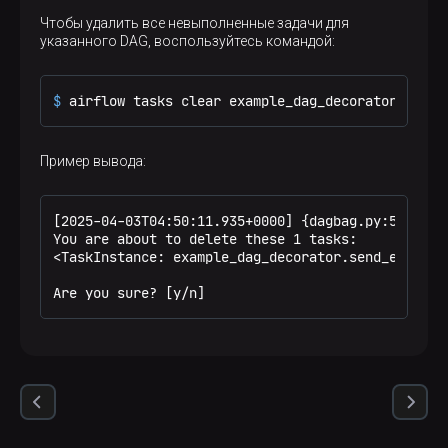
Чтобы удалить все невыполненные задачи для
указанного DAG, воспользуйтесь командой:
$ 
airflow tasks clear example_dag_decorator --onl
Пример вывода:
[2025-04-03T04:50:11.935+0000] {dagbag.py:541} IN
You are about to delete these 1 tasks:

<TaskInstance: example_dag_decorator.send_email m
Are you sure? [y/n]