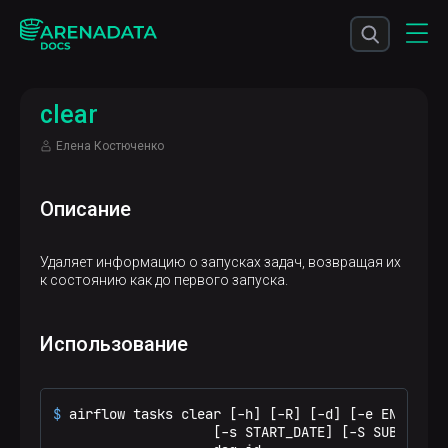
clear
Елена Костюченко
Описание
Удаляет информацию о запусках задач, возвращая их
к состоянию как до первого запуска.
Использование
$ 
airflow tasks clear [-h] [-R] [-d] [-e END_DATE
                    [-s START_DATE] [-S SUBDIR] [-