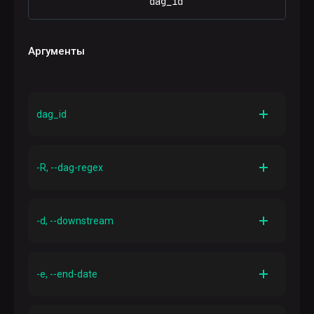
                    dag_id
Аргументы
dag_id
Описание
Идентификатор DAG
-R, --dag-regex
Описание
dag_id
Рассматривать значение
как регулярное
-d, --downstream
выражение
Описание
Включить последующие задачи
-e, --end-date
Описание