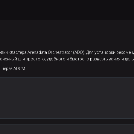
вки кластера Arenadata Orchestrator (ADO). Для установки рекоме
значенный для простого, удобного и быстрого развертывания и да
 через ADCM.
а