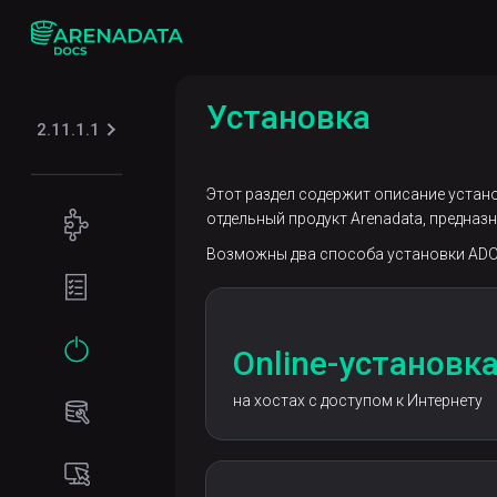
Установка
2.11.1.1
Этот раздел содержит описание устано
Концепции
отдельный продукт Arenadata, предна
Возможны два способа установки ADO
Архитектура
Подготовка
Airflow
окружения
Требования
Начало
Online-установк
к сети
работы
на хостах с доступом к Интернету
Программные
Установка
требования
Online-
установка