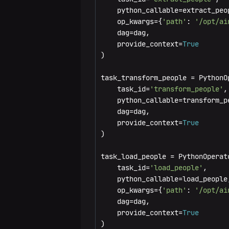
    python_callable=extract_peop
ET
Провайдеры
    op_kwargs={
'path'
: 
'/opt/ai
    dag=dag,

Установка
Провайдер
Администрирование
    provide_context=
True
кластера
HBase
)

Логирование
Справочные
Провайдер
материалы
task_transform_people = PythonO
Оптимизация
Ozone
сервиса
    task_id=
'transform_people'
,

производительности
    python_callable=transform_pe
Конфигурационные
GitSync
    dag=dag,

Управление
параметры
    provide_context=
True
Обзор
зависимостями
Monitoring
)

GitSync
через ADCM
Airflow
Управление
Redis
CLI
task_load_people = PythonOperat
Синхронизация
сервисом
Интеграция с
    task_id=
'load_people'
,

Управление
Общие
DBT
проектов DBT с
через
HashiCorp Vault
    python_callable=load_people,
сервисом
команды
помощью
ADCM
для хранения
    op_kwargs={
'path'
: 
'/opt/ai
Обзор
Операции
через
GitSync
конфиденциальных
    dag=dag,

cheat-
сервиса
Команды
с
Конфигурационные
ADCM
    provide_context=
True
данных
sheet
DBT
Celery
кластером
Управление
параметры
)
