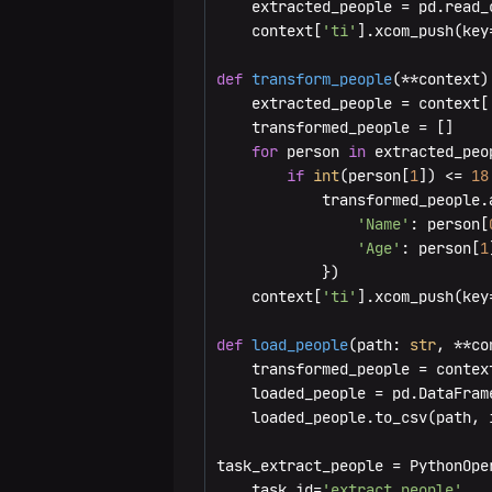
TaskFlow
    extracted_people = pd.read_
кластера
мониторинга
    context[
'ti'
].xcom_push(key
Добавление
Добавление
Использование
компонентов
хостов в
Добавление
сенсоров
def
transform_people
(
**context
)
кластер
сервисов
    extracted_people = context[
Настройка
Кастомизация
    transformed_people = []

сервисов
Добавление
Добавление
расписания
for
 person 
in
 extracted_peo
компонентов
хостов в
if
int
(person[
1
]) <= 
18
DAG
Настройка
кластер
            transformed_people.a
кластера
Установка
'Name'
: person[
Добавление
кластера
Добавление
'Age'
: person[
1
кастомных
Установка
компонентов
            })

операторов
кластера
Управление
    context[
'ti'
].xcom_push(key
и хуков
SSL
Настройка
сервисов
def
load_people
(
path: 
str
, **co
Динамическая
    transformed_people = contex
генерация
Настройка
    loaded_people = pd.DataFram
DAG
кластера
    loaded_people.to_csv(path, 
Использование
Импорт
task_extract_people = PythonOpe
шаблонов
настроек
    task_id=
'extract_people'
,
