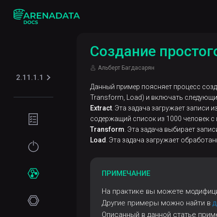
Создание простог
Альберт Багдасарян
2.11.1.1
Данный пример поясняет процесс созда
Transform, Load) и включать следующ
Extract
. Эта задача загружает записи 
Подготовка
содержащий список из 1000 человек с 
окружения
Transform
. Эта задача выбирает запи
Load
. Эта задача загружает обработан
Требования
Начало
к сети
работы
ПРИМЕЧАНИЕ
Программные
Установка
Сервисы
На практике вы можете модифици
требования
Online-
Другие примеры можно найти в
д
ADPG
установка
Описанный в данной статье пример