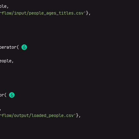
le,

rflow/input/people_ages_titles.csv'
},

perator( 
ople,

or( 


rflow/output/loaded_people.csv'
},
