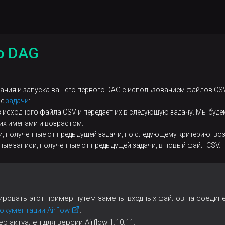
о DAG
ния и запуска вашего первого DAG с использованием файлов CSV. 
ие
задачи
:
из исходного файла CSV и передает их в следующую задачу. Мы бу
их именами и возрастом.
си, полученные от предыдущей задачи, по следующему критерию: воз
ные записи, полученные от предыдущей задачи, в новый файл CSV.
ровать этот пример путем замены входных файлов на соедине
окументации Airflow
.
 актуален для версии Airflow 1.10.11.