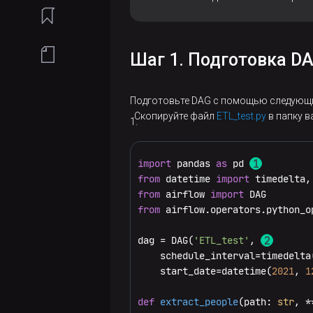
Управление
Airflow
Установка
Offline-
сервисом
ADCM
установка
через
Архитектура
Шаг 1. Подготовка D
ADCM
Подготовка
Установка
Подключение
хостов
ADCM
Конфигурационные
к Airflow
Подготовьте DAG с помощью следующи
параметры
Установка
Подготовка
Скопируйте файл
ETL_test.py
в папку в
CLI
Web-
кластера
хостов
интерфейс
ADO
REST
Установка
import
 pandas 
as
 pd 
API
Работа
Создание
from
 datetime 
import
Установка
кластера
с DAG
кластера
from
 airflow 
import
мониторинга
Enterprise
from
 airflow.operators.python_o
Tools
Создание
Добавление
простого
dag = DAG(
'ETL_test'
, 
сервисов
Создание
Установка
DAG
    schedule_interval=timedelta
кластера
кластера
    start_date=datetime(
2021
, 
1
Добавление
ADO
Работа
хостов в
Добавление
с
def
extract_people
(
path: 
str
, *
кластер
сервисов
Создание
Установка