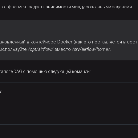
Этот фрагмент задает зависимости между созданными задачами.
тановленный в контейнере Docker (как это поставляется в сост
 используйте
/opt/airflow/
вместо
/srv/airflow/home/
.
аталоге DAG с помощью следующей команды:
/