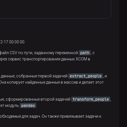
-17 00:00:00.
path
 файл CSV по пути, заданному переменной
, с
ерез сервис транспортирования данных XCOM в
extract_people
т данные, собранные первой задачей
, и
на копирует найденные данные в массив и делает этот
transform_people
ные, сформированные второй задачей
,
pandas
ует модуль
.
обходимые для задач. Он также привязывает задачи к