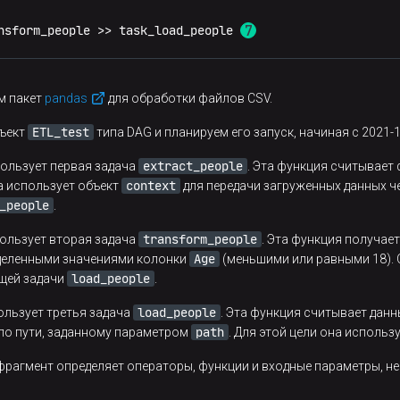
nsform_people >> task_load_people 
м пакет
pandas
для обработки файлов CSV.
ETL_test
бъект
типа DAG и планируем его запуск, начиная с 2021-12
extract_people
спользует первая задача
. Эта функция считывает
context
на использует объект
для передачи загруженных данных ч
_people
.
transform_people
спользует вторая задача
. Эта функция получае
Age
еделенными значениями колонки
(меньшими или равными 18). О
load_people
щей задачи
.
load_people
пользует третья задача
. Эта функция считывает дан
path
 по пути, заданному параметром
. Для этой цели она использ
 фрагмент определяет операторы, функции и входные параметры, не