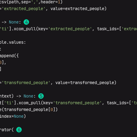
csv(path,sep=
','
,header=
1
)

=
'extracted_people'
, value=extracted_people)

 -> 
None
: 
'ti'
].xcom_pull(key=
'extracted_people'
, task_ids=[
'extra
ple.values:

:

ppend({

0
],

]

=
'transformed_people'
, value=transformed_people)

ntext
) -> 
None
: 
t[
'ti'
].xcom_pull(key=
'transformed_people'
, task_ids=[
't
e(transformed_people[
0
])

index=
None
)

rator( 