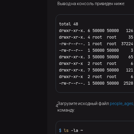
Вывод на консоль приведен ниже:
total 48

drwxr-xr-x. 6 50000 50000   126 
drwxr-xr-x. 4 root  root     35 
-rw-r--r--. 1 root  root  37224
-rw-r--r--  1 50000 50000     3
drwxr-xr-x. 3 50000 50000    65 
drwxr-xr-x  2 root  root      6 
drwxr-xr-x. 7 50000 50000   121 
drwxr-xr-x  2 root  root      6
-rw-r--r--. 1 50000 50000  2528
Загрузите исходный файл
people_ages_
команду:
$ 
ls
 -la ~