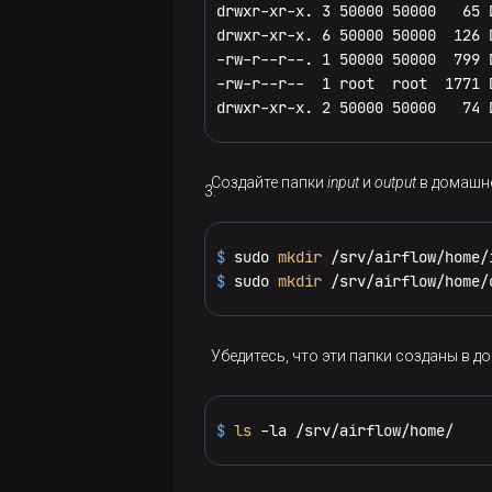
dependencies
import
run
drwxr-xr-x. 3 50000 50000   65 D
widgets
drwxr-xr-x. 6 50000 50000  126 D
export
get
state
list
state
-rw-r--r--. 1 50000 50000  799 
-rw-r--r--  1 root  root  1771 
import
import
test
states-
drwxr-xr-x. 2 50000 50000   74 
for-
list
list
trigger
dag-
remove-
set
Создайте папки
input
и
output
в домашне
run
unpause
role
test
$ 
sudo 
mkdir
 /srv/airflow/home/
$ 
sudo 
mkdir
 /srv/airflow/home/
Убедитесь, что эти папки созданы в д
$ 
ls
 -la /srv/airflow/home/