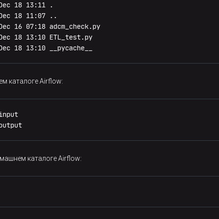
ec 18 13:11 .

ec 18 11:07 ..

Dec 16 07:18 adcm_check.py

Dec 18 13:10 ETL_test.py

Dec 18 13:10 __pycache__
м каталоге Airflow:
input
output
омашнем каталоге Airflow: