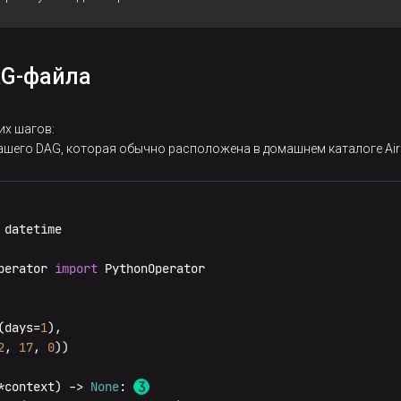
AG-файла
х шагов:
ашего DAG, которая обычно расположена в домашнем каталоге Air
perator 
import
 PythonOperator

(days=
1
),

2
, 
17
, 
0
))

*context
) -> 
None
: 