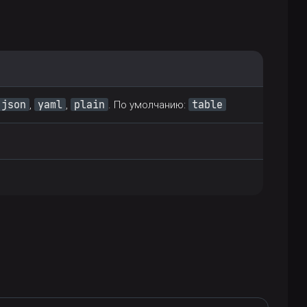
json
yaml
plain
table
,
,
. По умолчанию: