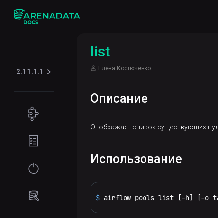
list
Елена Костюченко
2.11.1.1
Описание
Концепции
Отображает список существующих пул
Архитектура
Подготовка
Airflow
окружения
Использование
Требования
Начало
к сети
работы
Программные
Установка
$ 
airflow pools list [-h] [-o t
Администрирование
требования
кластера
Online-