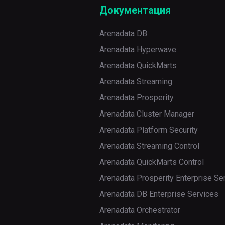
Импорт
list-
drop-
generate-
delete
Документация
version
настроек
jobs
archived
dag-yaml
ET
export
Arenadata DB
webserver
list-
export-
Установка
Arenadata Hyperwave
runs
archived
get
кластера
Arenadata QuickMarts
next-
init
import
Arenadata Streaming
execution
reset
list
Arenadata Prosperity
pause
Arenadata Cluster Manager
shell
set
report
Arenadata Platform Security
upgrade
Управление
Arenadata Streaming Control
reserialize
провайдерами
Arenadata QuickMarts Control
show
auth
Управление
Arenadata Prosperity Enterprise Se
ролями
Arenadata DB Enterprise Services
show-
behaviours
dependencies
add-
Управление
Arenadata Orchestrator
get
perms
задачами