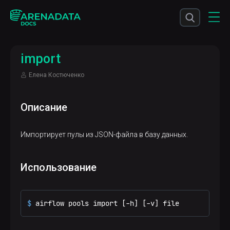
import
Елена Костюченко
Описание
Импортирует пулы из JSON-файла в базу данных.
Использование
$ 
airflow pools import [-h] [-v] file