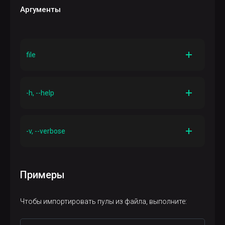
Аргументы
file
Описание
Файл JSON, из которого импортируются пулы
-h, --help
Описание
Вывести справку для команды
-v, --verbose
Описание
Более подробный вывод команды
Примеры
Чтобы импортировать пулы из файла, выполните: